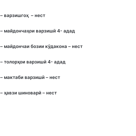
– варзишго
ҳ
– нест
– майдонча
ҳ
ои варзишӣ 4- адад
– майдончаи бозии кӯдакона – нест
– толор
ҳ
ои варзишӣ 4- адад
– мактаби варзишӣ – нест
–
ҳ
авзи шиноварӣ – нест