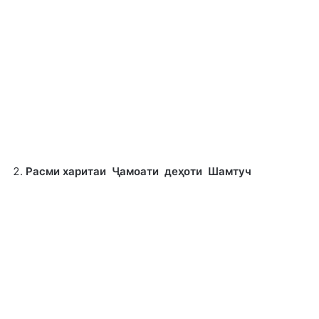
Расми харитаи Ҷамоати деҳоти Шамтуч