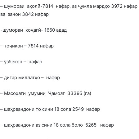
– шумораи аҳолӣ-7814 нафар, аз ҷумла мардҳо 3972 нафар
ва занон 3842 нафар
-шумораи хоҷагӣ- 1660 адад
– тоҷикон – 7814 нафар
– ӯзбекон – нафар
– дигар миллатҳо – нафар
– Масоҳати умумии Ҷамоат 33395 (га)
– шаҳрвандони то сини 18 сола 2549 нафар
– шаҳрвандони аз сини 18 сола боло 5265 нафар