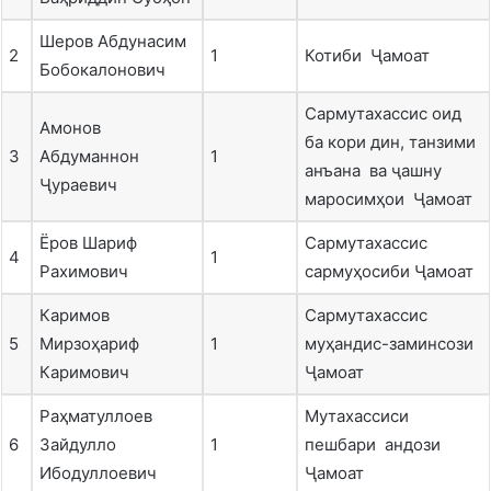
Шеров Абдунасим
2
1
Котиби Ҷамоат
Бобокалонович
Сармутахассис оид
Амонов
ба кори дин, танзими
3
Абдуманнон
1
анъана ва ҷашну
Ҷураевич
маросимҳои Ҷамоат
Ёров Шариф
Сармутахассис
4
1
Рахимович
сармуҳосиби Ҷамоат
Каримов
Сармутахассис
5
Мирзоҳариф
1
муҳандис-заминсози
Каримович
Ҷамоат
Раҳматуллоев
Мутахассиси
6
Зайдулло
1
пешбари андози
Ибодуллоевич
Ҷамоат