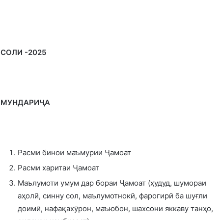
СОЛИ -2025
МУНДАРИ
ҶА
Расми бинои маъмурии Ҷамоат
Расми харитаи Ҷамоат
Маълумоти умум дар бораи Ҷамоат (ҳудуд, шумораи
аҳолӣ, синну сол, маълумотнокӣ, фарогирӣ ба шуғли
доимӣ, нафақахӯрон, маъюбон, шахсони яккаву танҳо,