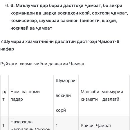
6
.
Маълумот дар бораи дастго
ҳ
и Ҷамоат, бо зикри
кормандон ва шар
ҳ
и во
ҳ
ид
ҳ
ои корӣ, сохтори ҷамоат,
комиссия
ҳ
о, шумораи вакилон (вилоятӣ, ша
ҳ
рӣ,
но
ҳ
иявӣ ва ҷамоат
7.Шумораи хизматчиёни давлатии дастгоҳи Ҷамоат-8
нафар
Руйхати хизматчиёни давлатии Ҷамоат
Шумораи
р/
Ном ва номи
Мансаби маъмурии
вохиди
т
падар
хизмати давлатӣ
корӣ
Назарзода
1
1
Раиси Ҷамоат
Баҳриддин Субҳон