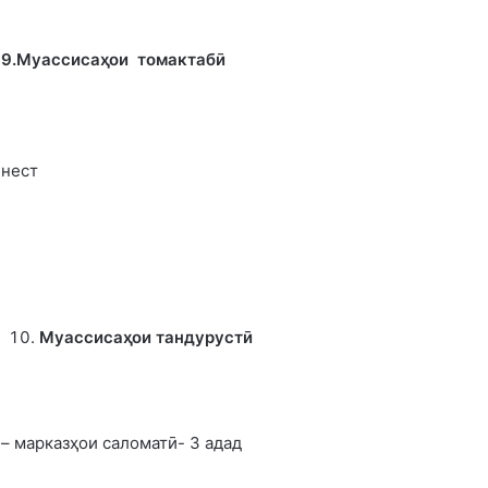
9.Муассисаҳои томактабӣ
нест
Муассиса
ҳ
ои тандурустӣ
– марказҳои саломатӣ- 3 адад