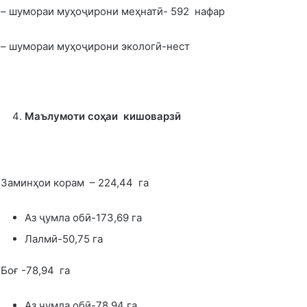
– шумораи муҳоҷирони меҳнатӣ- 592 нафар
– шумораи муҳоҷирони экологӣ-нест
Маълумоти со
ҳ
аи кишоварзӣ
Заминҳои корам – 224,44 га
Аз ҷумла обӣ-173,69 га
Лалмӣ-50,75 га
Боғ -78,94 га
Аз ҷумла обӣ-78,94 га