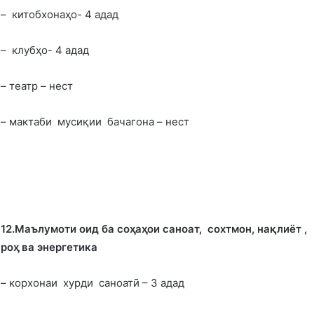
– китобхонаҳо- 4 адад
– клубҳо- 4 адад
– театр – нест
– мактаби мусиқии бачагона – нест
12.Маълумоти оид ба со
ҳ
а
ҳ
ои саноат, сохтмон, на
қ
лиёт ,
ро
ҳ
ва энергетика
– корхонаи хурди саноатӣ – 3 адад