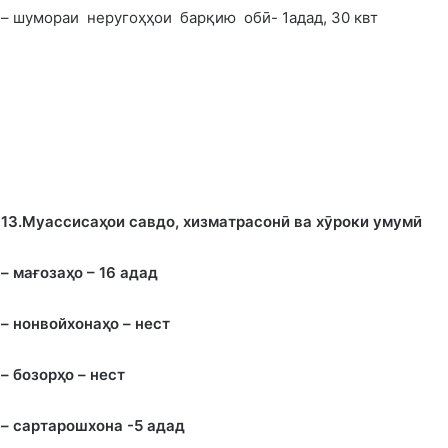
– шумораи неругоҳҳои барқию обӣ- 1адад, 30 квт
13.Муассиса
ҳ
ои савдо, хизматрасонӣ ва хӯроки умумӣ
– мағоза
ҳ
о – 16 адад
– нонвойхона
ҳ
о – нест
– бозор
ҳ
о – нест
– сартарошхона -5 адад