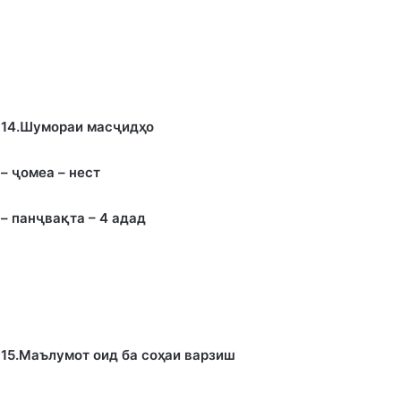
14.Шумораи масҷид
ҳ
о
– ҷомеа – нест
– панҷва
қ
та – 4 адад
15.Маълумот оид ба соҳаи варзиш