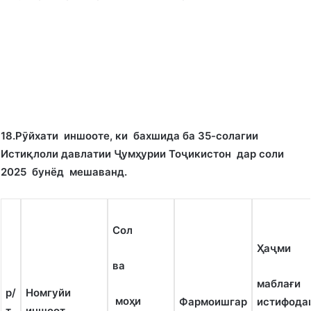
18.
Рӯйхати иншооте, ки бахшида ба 35-солагии
Исти
қ
лоли давлатии Ҷум
ҳ
урии Тоҷикистон дар соли
2025 бунёд мешаванд.
Сол
Ҳаҷми
ва
маблағи
р/
Номгуйи
моҳи
Фармоишгар
истифода
т
иншоот