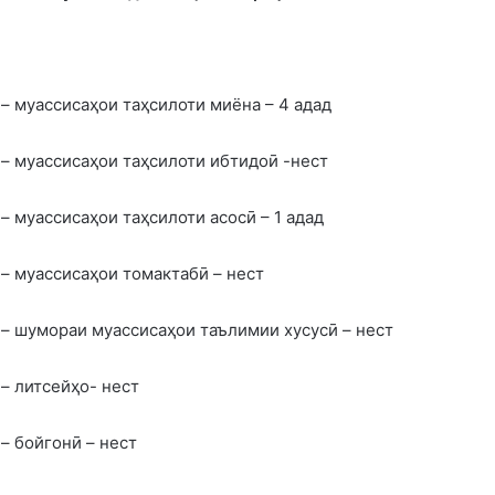
– муассисаҳои таҳсилоти миёна – 4 адад
– муассисаҳои таҳсилоти ибтидоӣ -нест
– муассисаҳои таҳсилоти асосӣ – 1 адад
– муассисаҳои томактабӣ – нест
– шумораи муассисаҳои таълимии хусусӣ – нест
– литсейҳо- нест
– бойгонӣ – нест