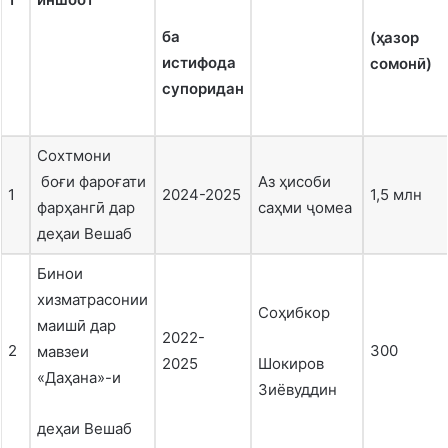
ба
(ҳазор
истифода
сомонӣ)
супоридан
Сохтмони
боғи фароғати
Аз ҳисоби
1
2024-2025
1,5 млн
фарҳангӣ дар
саҳми ҷомеа
деҳаи Вешаб
Бинои
хизматрасонии
Соҳибкор
маишӣ дар
2022-
2
300
мавзеи
2025
Шокиров
«Даҳана»-и
Зиёвуддин
деҳаи Вешаб