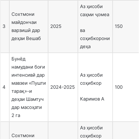
Аз ҳисоби
Сохтмони
саҳми ҷомеа
майдончаи
3
2025
150
варзишӣ дар
ва
деҳаи Вешаб
соҳибкорони
деҳа
Бунёд
намудани боғи
интенсивӣ дар
Аз ҳисоби
мавзеи «Пушти
соҳибкор
4
2024-2025
100
тарақ»-и
Каримов А
деҳаи Шамтуч
дар масоҳати
2 га
Аз ҳисоби
Сохтмони
соҳибкор