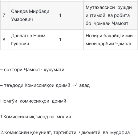
Мутахассиси рушди
Саидов Мирбади
7
1
иҷтимоӣ ва робита
Умарович
бо ҷомеаи Ҷамоат
Давлатов Наим
Нозири бақайдгирии
8
1
Гулович
мизи ҳарбии Ҷамоат
– сохтори Ҷамоат- ҳукуматӣ
– теъдоди Комиссияҳои доимӣ -4 адад
Номгӯи комиссияҳои доимӣ
1.Комиссияи иқтисод ва молия.
2.Комиссияи қонуният, тартиботи ҷамъиятӣ ва мудофиа