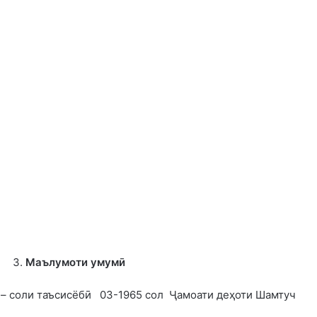
Маълумоти умумӣ
– соли таъсисёбӣ 03-1965 сол Ҷамоати деҳоти Шамтуч