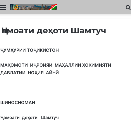
Меню
Ҷамоати деҳоти Шамтуч
ҶУМ
Ҳ
УРИИ ТОҶИКИСТОН
МА
Қ
ОМОТИ ИҶРОИЯИ МА
Ҳ
АЛЛИИ
Ҳ
ОКИМИЯТИ
ДАВЛАТИИ НО
Ҳ
ИЯ АЙНӢ
ШИНОСНОМАИ
Ҷамоати де
ҳ
оти Шамтуч