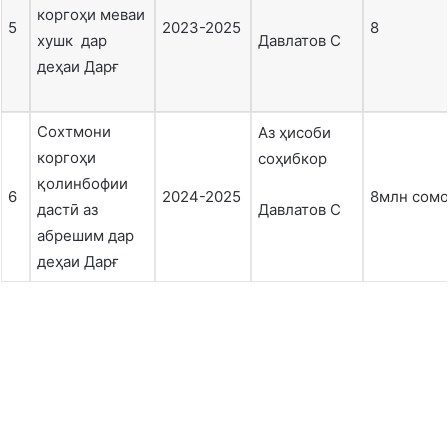
коргоҳи меваи
5
2023-2025
8
хушк дар
Давлатов С
деҳаи Дарғ
Сохтмони
Аз ҳисоби
коргоҳи
соҳибкор
қолинбофии
6
2024-2025
8млн сом
дастӣ аз
Давлатов С
абрешим дар
деҳаи Дарғ