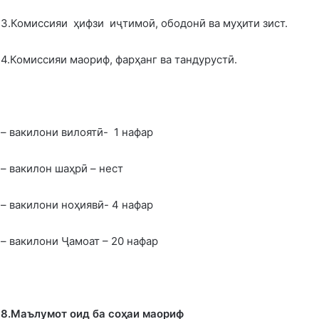
3.Комиссияи ҳифзи иҷтимоӣ, ободонӣ ва муҳити зист.
4.Комиссияи маориф, фарҳанг ва тандурустӣ.
– вакилони вилоятӣ- 1 нафар
– вакилон шаҳрӣ – нест
– вакилони ноҳиявӣ- 4 нафар
– вакилони Ҷамоат – 20 нафар
8.Маълумот оид ба со
ҳ
аи маориф