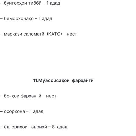
– бунгоҳҳои тиббӣ – 1 адад
– беморхонаҳо – 1 адад
– маркази саломатӣ (КАТС) – нест
11.Муассиса
ҳ
ои фар
ҳ
ангӣ
– боғҳои фарҳангӣ – нест
– осорхона – 1 адад
– ёдгориҳои таърихӣ – 8 адад