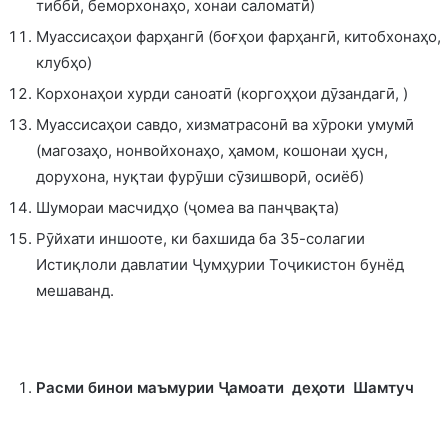
тиббӣ, беморхонаҳо, хонаи саломатӣ)
Муассисаҳои фарҳангӣ (боғҳои фарҳангӣ, китобхонаҳо,
клубҳо)
Корхонаҳои хурди саноатӣ (коргоҳҳои дӯзандагӣ, )
Муассисаҳои савдо, хизматрасонӣ ва хӯроки умумӣ
(магозаҳо, нонвойхонаҳо, ҳамом, кошонаи ҳусн,
дорухона, нуқтаи фурӯши сӯзишворӣ, осиёб)
Шумораи масчидҳо (ҷомеа ва панҷвақта)
Рӯйхати иншооте, ки бахшида ба 35-солагии
Истиқлоли давлатии Ҷумҳурии Тоҷикистон бунёд
мешаванд.
Расми бинои маъмурии Ҷамоати деҳоти Шамтуч