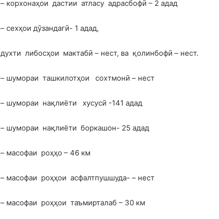
– корхонаҳои дастии атласу адрасбофӣ – 2 адад
– сехҳои дӯзандагӣ- 1 адад,
духти либосҳои мактабӣ – нест, ва қолинбофӣ – нест.
– шумораи ташкилотҳои сохтмонӣ – нест
– шумораи нақлиёти хусусӣ -141 адад
– шумораи нақлиёти боркашон- 25 адад
– масофаи роҳҳо – 46 км
– масофаи роҳҳои асфалтпушшуда- – нест
– масофаи роҳҳои таъмирталаб – 30 км