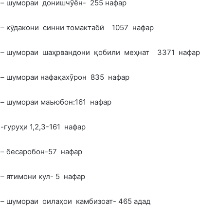
– шумораи донишчӯён- 255 нафар
– кӯдакони синни томактабӣ 1057 нафар
– шумораи шаҳрвандони қобили меҳнат 3371 нафар
– шумораи нафақахӯрон 835 нафар
– шумораи маъюбон:161 нафар
-гуруҳи 1,2,3-161 нафар
– бесаробон-57 нафар
– ятимони кул- 5 нафар
– шумораи оилаҳои камбизоат- 465 адад