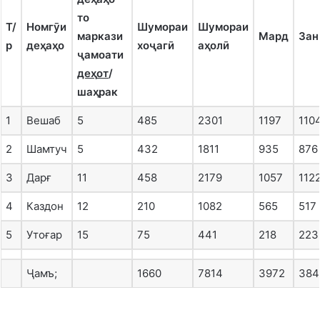
то
Т/
Номгӯи
Шумораи
Шумораи
маркази
Мард
Зан
р
де
ҳ
а
ҳ
о
хоҷагӣ
а
ҳ
олӣ
ҷамоати
де
ҳ
от
/
ша
ҳ
рак
1
Вешаб
5
485
2301
1197
110
2
Шамтуч
5
432
1811
935
876
3
Дарғ
11
458
2179
1057
112
4
Каздон
12
210
1082
565
517
5
Утоғар
15
75
441
218
223
Ҷамъ;
1660
7814
3972
384