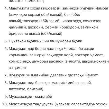
оилаҳои камбизоат)
Маълумоти соҳаи кишоварзӣ: заминҳои ҳудудии Ҷамоат
(заминҳои корам( оби/ лалмӣ), боғ (оби/
лалмӣ),токзорҳо (обӣ/лалмӣ), чарогоҳҳо, хоҷагиҳои
ҷамъиятӣ, деҳқонӣ, фермаи чорводорӣ, заминҳои
ёрирасони шахсӣ (обӣ/лалмӣ)
Нуқтаҳои аҳолинишин ва шумораи аҳолӣ
Маълумот дар бораи дастгоҳи Ҷамоат, бо зикри
кормандон ва шарҳи воҳидҳои корӣ, сохтори ҷамоат,
комиссияҳо, шумораи вакилон (вилоятӣ, шаҳрӣ,ноҳиявӣ
ва ҷамоат
Шумораи хизматчиёни давлатии дастгоҳи Ҷамоат
Маълумот оид ба соҳаи маориф (миёна, асосӣ,
литсейҳо, бойгонӣ)
Муассисаҳои томактабӣ
Муассисаҳои тандурустӣ (маркази салоамтӣ,бунгоҳҳои