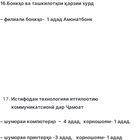
16.Бонк
ҳ
о ва ташкилот
ҳ
ои
қ
арзии хурд
– филиали бонк
ҳ
о- 1 адад Амонатбонк
Истифодаи технологияи иттилоотию
коммуникатсионӣ дар
Ҷамоат
– шумораи компютер
ҳ
о – 4 адад, корношоям- 1 адад.
– шумораи принтер
ҳ
о -3 адад, корношоям- 1 адад