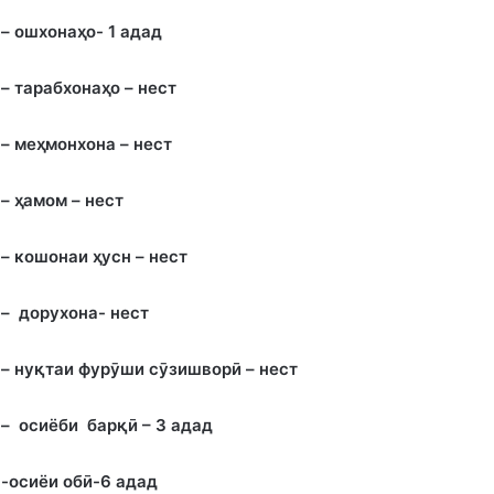
– ошхона
ҳ
о- 1 адад
– тарабхона
ҳ
о – нест
– ме
ҳ
монхона – нест
–
ҳ
амом – нест
– кошонаи
ҳ
усн – нест
– дорухона- нест
– ну
қ
таи фурӯши сӯзишворӣ – нест
– осиёби барқӣ – 3 адад
-осиёи обӣ-6 адад