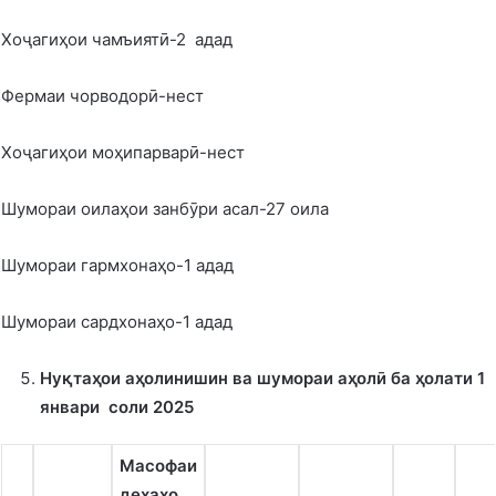
Хоҷагиҳои чамъиятӣ-2 адад
Фермаи чорводорӣ-нест
Хоҷагиҳои моҳипарварӣ-нест
Шумораи оилаҳои занбӯри асал-27 оила
Шумораи гармхонаҳо-1 адад
Шумораи сардхонаҳо-1 адад
Ну
қ
та
ҳ
ои а
ҳ
олинишин ва шумораи а
ҳ
олӣ ба
ҳ
олати 1
январи соли 2025
Масофаи
де
ҳ
а
ҳ
о