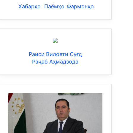
Хабарҳо
Паёмҳо
Фармонҳо
Раиси Вилояти Суғд
Раҷаб Аҳмадзода