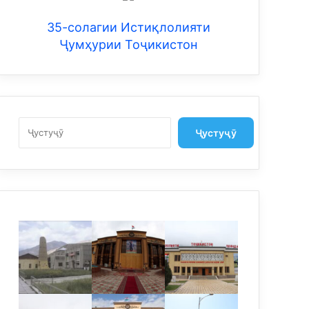
35-солагии Истиқлолияти
Ҷумҳурии Тоҷикистон
Search
Ҷустуҷӯ