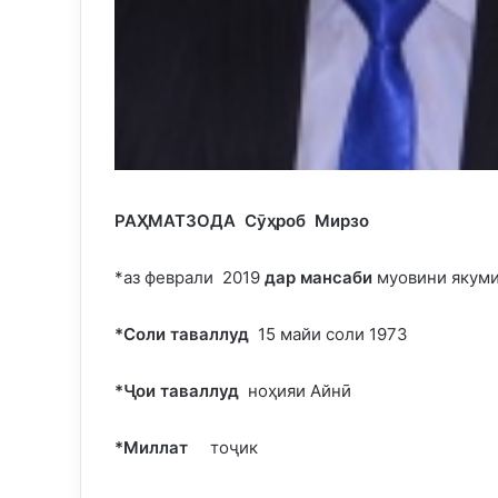
РАҲМАТЗОДА Сӯҳроб Мирзо
*аз феврали 2019
дар мансаби
муовини якуми
*
Соли таваллуд
15 майи соли 1973
*
Ҷои таваллуд
ноҳияи Айнӣ
*
Миллат
тоҷик