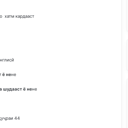
 хатм кардааст
нглисӣ
 ё не
не
а шудааст ё не
не
ҳуҷраи 44