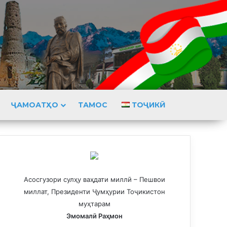
ҶАМОАТҲО
ТАМОС
ТОҶИКӢ
Асосгузори сулҳу ваҳдати миллӣ – Пешвои
миллат, Президенти Ҷумҳурии Тоҷикистон
муҳтарам
Эмомалӣ Раҳмон