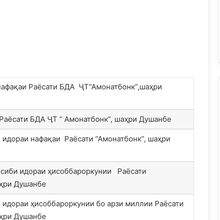
афақаи Раёсати БДА ҶТ“Амонатбонк”,шаҳри
Раёсати БДА ҶТ “ Амонатбонк”, шаҳри Душанбе
 идораи нафақаи Раёсати “Амонатбонк”, шаҳри
сиби идораи ҳисоббароркунии Раёсати
аҳри Душанбе
 идораи ҳисоббароркунии бо арзи миллии Раёсати
аҳри Душанбе