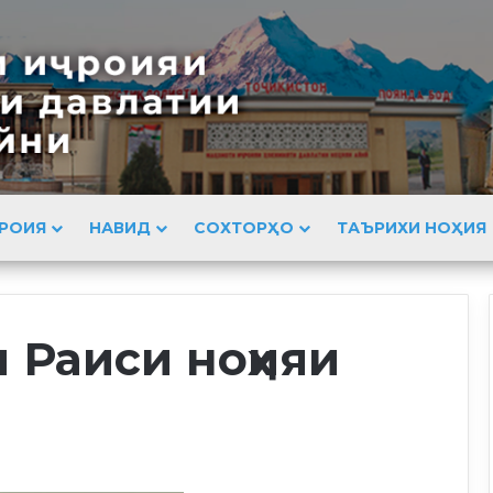
РОИЯ
НАВИД
СОХТОРҲО
ТАЪРИХИ НОҲИЯ
 Раиси ноҳияи