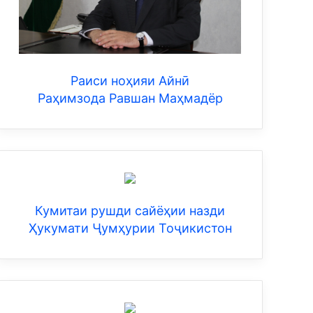
Раиси ноҳияи Айнӣ
Раҳимзода Равшан Маҳмадёр
Кумитаи рушди сайёҳии назди
Ҳукумати Ҷумҳурии Тоҷикистон