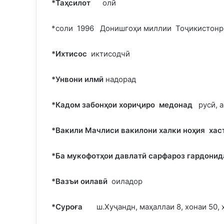
*Т
аҳсилот
олӣ
*соли 1996 Донишгоҳи миллии Тоҷикистонро
*
Ихтисос
иктисодчӣ
*Унвони илмӣ
надорад ‍
*
Кадом забонҳои хориҷиро медонад
русӣ, а
*Вакили Мачлиси вакилони халк
и ноҳия
хаст
*Ба мукофотҳои давлатӣ сарфароз гардонид
*Вазъи оилавӣ
оиладор
*Суроға
ш.Хуҷандн, маҳаллаи 8, хонаи 50, 