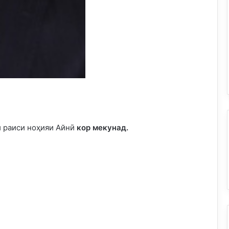
 раиси ноҳияи Айнӣ
кор мекунад.