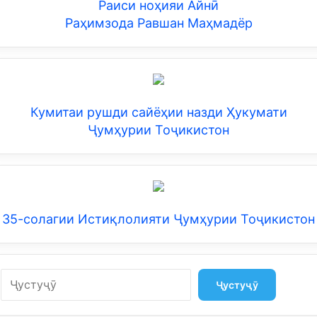
Раиси ноҳияи Айнӣ
Раҳимзода Равшан Маҳмадёр
Кумитаи рушди сайёҳии назди Ҳукумати
Ҷумҳурии Тоҷикистон
35-солагии Истиқлолияти Ҷумҳурии Тоҷикистон
Search
Ҷустуҷӯ