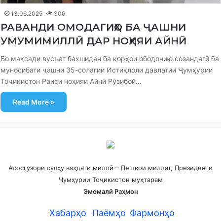
13.06.2025
306
РАВАНДИ ОМОДАГИҲО БА ҶАШНИ
УМУМИМИЛЛӢ ДАР НОҲИЯИ АЙНӢ
Бо мақсади вусъат бахшидан ба корҳои ободонию созандагӣ ба
муносибати ҷашни 35-солагии Истиқлоли давлатии Ҷумҳурии
Тоҷикистон Раиси ноҳияи Айнӣ Рӯзибой…
Read More »
Асосгузори сулҳу ваҳдати миллӣ – Пешвои миллат, Президенти
Ҷумҳурии Тоҷикистон муҳтарам
Эмомалӣ Раҳмон
Хабарҳо
Паёмҳо
Фармонҳо