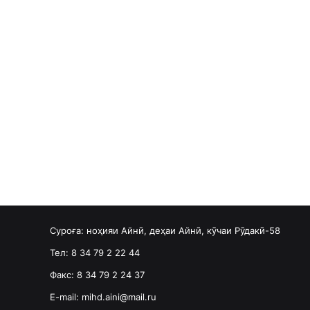
Суроға: ноҳияи Айнӣ, деҳаи Айнӣ, кӯчаи Рӯдакӣ-58
Тел: 8 34 79 2 22 44
Факс: 8 34 79 2 24 37
E-mail: mihd.aini@mail.ru