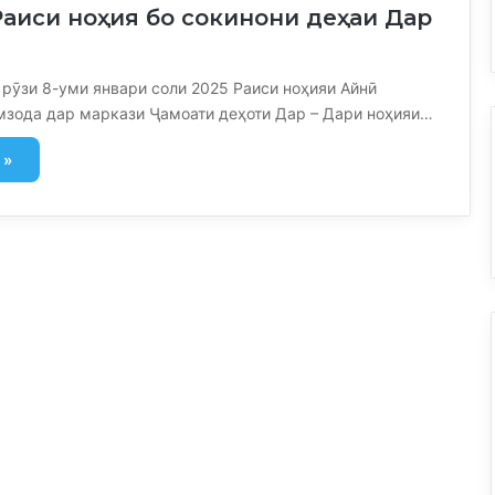
Раиси ноҳия бо сокинони деҳаи Дар
рӯзи 8-уми январи соли 2025 Раиси ноҳияи Айнӣ
мзода дар маркази Ҷамоати деҳоти Дар – Дари ноҳияи…
 »