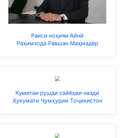
Раиси ноҳияи Айнӣ
Раҳимзода Равшан Маҳмадёр
Кумитаи рушди сайёҳии назди
Ҳукумати Ҷумҳурии Тоҷикистон