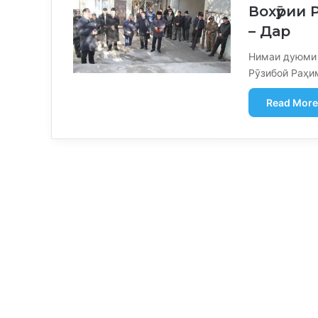
Вохӯрии 
– Дар
Нимаи дуюми 
Рӯзибой Раҳи
Read More