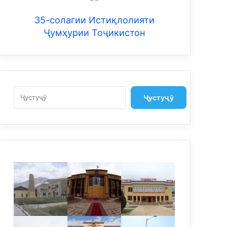
35-солагии Истиқлолияти
Ҷумҳурии Тоҷикистон
Search
Ҷустуҷӯ