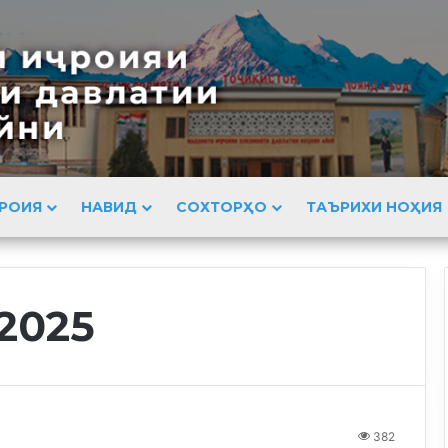
РОИЯ
НАВИД
СОХТОРҲО
ТАЪРИХИ НОҲИЯ
 2025
382