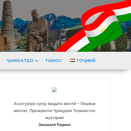
ҶАМОАТҲО
ТАМОС
ТОҶИКӢ
Асосгузори сулҳу ваҳдати миллӣ – Пешвои
миллат, Президенти Ҷумҳурии Тоҷикистон
муҳтарам
Эмомалӣ Раҳмон