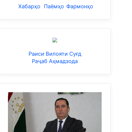
Хабарҳо
Паёмҳо
Фармонҳо
Раиси Вилояти Суғд
Раҷаб Аҳмадзода