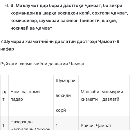
6
.
Маълумот дар бораи дастго
ҳ
и Ҷамоат, бо зикри
кормандон ва шар
ҳ
и во
ҳ
ид
ҳ
ои корӣ, сохтори ҷамоат,
комиссия
ҳ
о, шумораи вакилон (вилоятӣ, ша
ҳ
рӣ,
но
ҳ
иявӣ ва ҷамоат
7.Шумораи хизматчиёни давлатии дастгоҳи Ҷамоат-8
нафар
Руйхати хизматчиёни давлатии Ҷамоат
Шумораи
р/
Ном ва номи
Мансаби маъмурии
вохиди
т
падар
хизмати давлатӣ
корӣ
Назарзода
1
1
Раиси Ҷамоат
Баҳриддин Субҳон