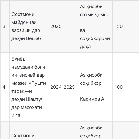
Аз ҳисоби
Сохтмони
саҳми ҷомеа
майдончаи
3
2025
150
варзишӣ дар
ва
деҳаи Вешаб
соҳибкорони
деҳа
Бунёд
намудани боғи
интенсивӣ дар
Аз ҳисоби
мавзеи «Пушти
соҳибкор
4
2024-2025
100
тарақ»-и
Каримов А
деҳаи Шамтуч
дар масоҳати
2 га
Аз ҳисоби
Сохтмони
соҳибкор