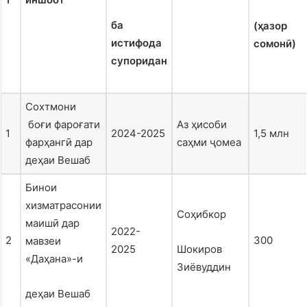
ба
(ҳазор
истифода
сомонӣ)
супоридан
Сохтмони
боғи фароғати
Аз ҳисоби
1
2024-2025
1,5 млн
фарҳангӣ дар
саҳми ҷомеа
деҳаи Вешаб
Бинои
хизматрасонии
Соҳибкор
маишӣ дар
2022-
2
300
мавзеи
2025
Шокиров
«Даҳана»-и
Зиёвуддин
деҳаи Вешаб