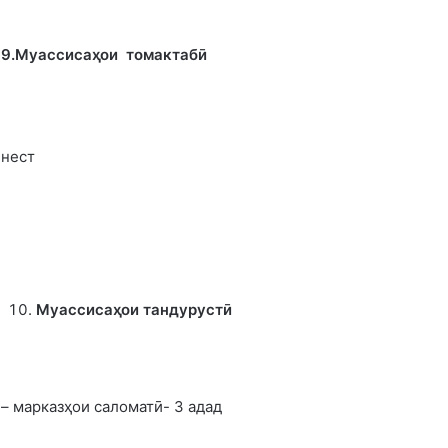
9.Муассисаҳои томактабӣ
нест
Муассиса
ҳ
ои тандурустӣ
– марказҳои саломатӣ- 3 адад