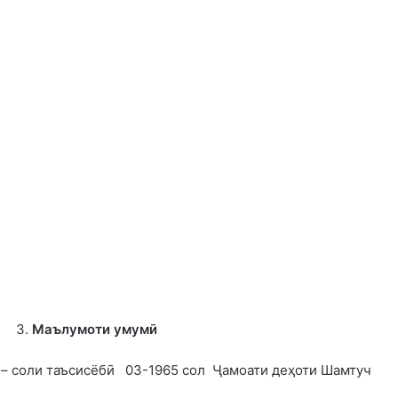
Маълумоти умумӣ
– соли таъсисёбӣ 03-1965 сол Ҷамоати деҳоти Шамтуч