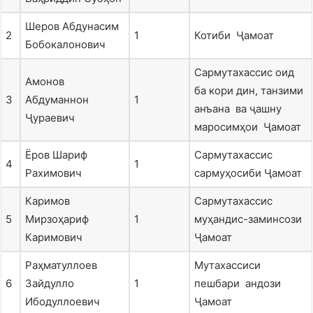
Шеров Абдунасим
2
1
Котиби Ҷамоат
Бобокалонович
Сармутахассис оид
Амонов
ба кори дин, танзими
3
Абдуманнон
1
анъана ва ҷашну
Ҷураевич
маросимҳои Ҷамоат
Ёров Шариф
Сармутахассис
4
1
Рахимович
сармуҳосиби Ҷамоат
Каримов
Сармутахассис
5
Мирзоҳариф
1
муҳандис-заминсози
Каримович
Ҷамоат
Раҳматуллоев
Мутахассиси
6
Зайдулло
1
пешбари андози
Ибодуллоевич
Ҷамоат