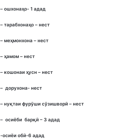
– ошхона
ҳ
о- 1 адад
– тарабхона
ҳ
о – нест
– ме
ҳ
монхона – нест
–
ҳ
амом – нест
– кошонаи
ҳ
усн – нест
– дорухона- нест
– ну
қ
таи фурӯши сӯзишворӣ – нест
– осиёби барқӣ – 3 адад
-осиёи обӣ-6 адад