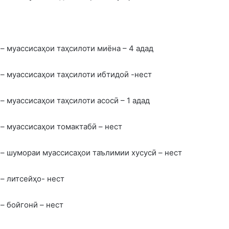
– муассисаҳои таҳсилоти миёна – 4 адад
– муассисаҳои таҳсилоти ибтидоӣ -нест
– муассисаҳои таҳсилоти асосӣ – 1 адад
– муассисаҳои томактабӣ – нест
– шумораи муассисаҳои таълимии хусусӣ – нест
– литсейҳо- нест
– бойгонӣ – нест