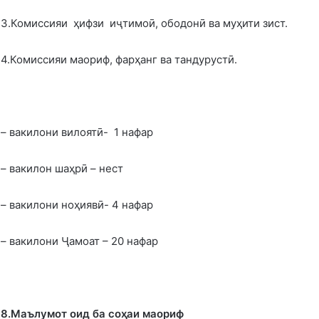
3.Комиссияи ҳифзи иҷтимоӣ, ободонӣ ва муҳити зист.
4.Комиссияи маориф, фарҳанг ва тандурустӣ.
– вакилони вилоятӣ- 1 нафар
– вакилон шаҳрӣ – нест
– вакилони ноҳиявӣ- 4 нафар
– вакилони Ҷамоат – 20 нафар
8.Маълумот оид ба со
ҳ
аи маориф