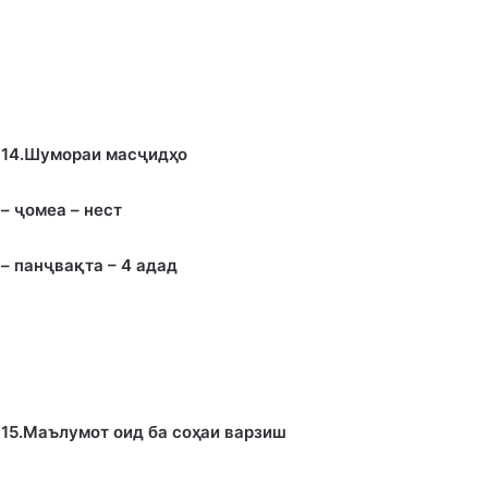
14.Шумораи масҷид
ҳ
о
– ҷомеа – нест
– панҷва
қ
та – 4 адад
15.Маълумот оид ба соҳаи варзиш