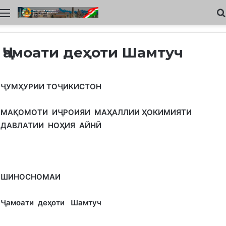
Меню
Ҷамоати деҳоти Шамтуч
ҶУМ
Ҳ
УРИИ ТОҶИКИСТОН
МА
Қ
ОМОТИ ИҶРОИЯИ МА
Ҳ
АЛЛИИ
Ҳ
ОКИМИЯТИ
ДАВЛАТИИ НО
Ҳ
ИЯ АЙНӢ
ШИНОСНОМАИ
Ҷамоати де
ҳ
оти Шамтуч