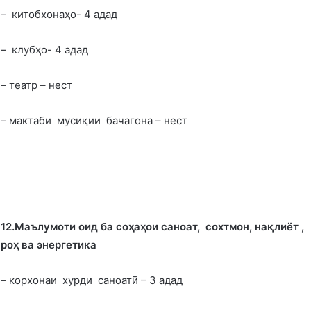
– китобхонаҳо- 4 адад
– клубҳо- 4 адад
– театр – нест
– мактаби мусиқии бачагона – нест
12.Маълумоти оид ба со
ҳ
а
ҳ
ои саноат, сохтмон, на
қ
лиёт ,
ро
ҳ
ва энергетика
– корхонаи хурди саноатӣ – 3 адад