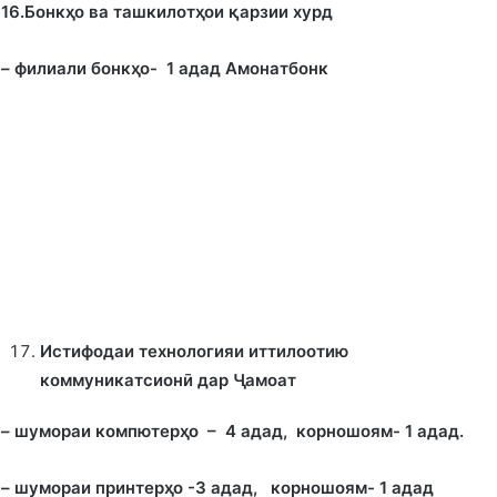
16.Бонк
ҳ
о ва ташкилот
ҳ
ои
қ
арзии хурд
– филиали бонк
ҳ
о- 1 адад Амонатбонк
Истифодаи технологияи иттилоотию
коммуникатсионӣ дар
Ҷамоат
– шумораи компютер
ҳ
о – 4 адад, корношоям- 1 адад.
– шумораи принтер
ҳ
о -3 адад, корношоям- 1 адад