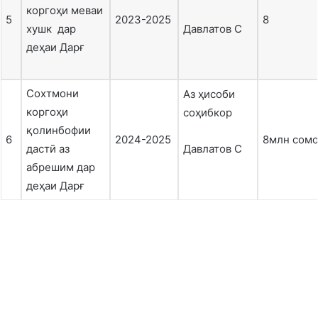
коргоҳи меваи
5
2023-2025
8
хушк дар
Давлатов С
деҳаи Дарғ
Сохтмони
Аз ҳисоби
коргоҳи
соҳибкор
қолинбофии
6
2024-2025
8млн сом
дастӣ аз
Давлатов С
абрешим дар
деҳаи Дарғ