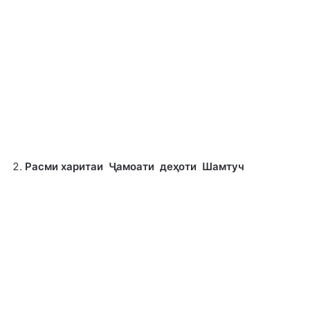
Расми харитаи Ҷамоати деҳоти Шамтуч