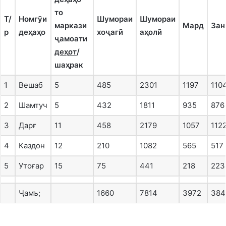
то
Т/
Номгӯи
Шумораи
Шумораи
маркази
Мард
Зан
р
де
ҳ
а
ҳ
о
хоҷагӣ
а
ҳ
олӣ
ҷамоати
де
ҳ
от
/
ша
ҳ
рак
1
Вешаб
5
485
2301
1197
110
2
Шамтуч
5
432
1811
935
876
3
Дарғ
11
458
2179
1057
112
4
Каздон
12
210
1082
565
517
5
Утоғар
15
75
441
218
223
Ҷамъ;
1660
7814
3972
384