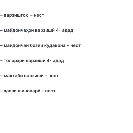
– варзишго
ҳ
– нест
– майдонча
ҳ
ои варзишӣ 4- адад
– майдончаи бозии кӯдакона – нест
– толор
ҳ
ои варзишӣ 4- адад
– мактаби варзишӣ – нест
–
ҳ
авзи шиноварӣ – нест