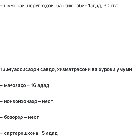
– шумораи неругоҳҳои барқию обӣ- 1адад, 30 квт
13.Муассиса
ҳ
ои савдо, хизматрасонӣ ва хӯроки умумӣ
– мағоза
ҳ
о – 16 адад
– нонвойхона
ҳ
о – нест
– бозор
ҳ
о – нест
– сартарошхона -5 адад