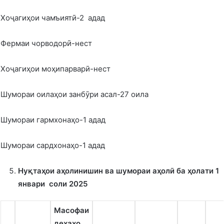
Хоҷагиҳои чамъиятӣ-2 адад
Фермаи чорводорӣ-нест
Хоҷагиҳои моҳипарварӣ-нест
Шумораи оилаҳои занбӯри асал-27 оила
Шумораи гармхонаҳо-1 адад
Шумораи сардхонаҳо-1 адад
Ну
қ
та
ҳ
ои а
ҳ
олинишин ва шумораи а
ҳ
олӣ ба
ҳ
олати 1
январи соли 2025
Масофаи
де
ҳ
а
ҳ
о