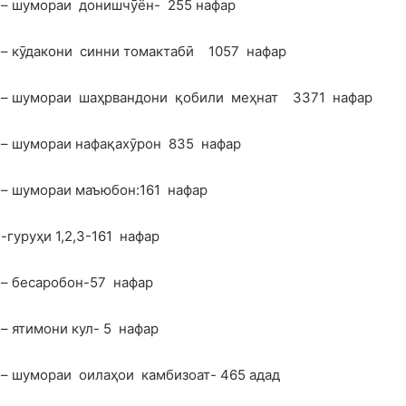
– шумораи донишчӯён- 255 нафар
– кӯдакони синни томактабӣ 1057 нафар
– шумораи шаҳрвандони қобили меҳнат 3371 нафар
– шумораи нафақахӯрон 835 нафар
– шумораи маъюбон:161 нафар
-гуруҳи 1,2,3-161 нафар
– бесаробон-57 нафар
– ятимони кул- 5 нафар
– шумораи оилаҳои камбизоат- 465 адад