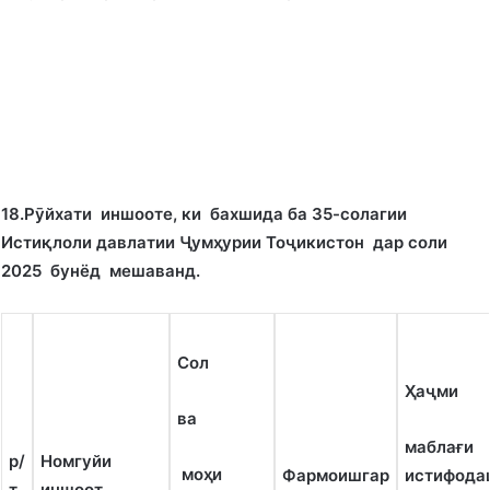
18.
Рӯйхати иншооте, ки бахшида ба 35-солагии
Исти
қ
лоли давлатии Ҷум
ҳ
урии Тоҷикистон дар соли
2025 бунёд мешаванд.
Сол
Ҳаҷми
ва
маблағи
р/
Номгуйи
моҳи
Фармоишгар
истифода
т
иншоот