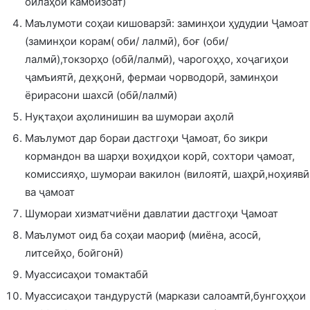
оилаҳои камбизоат)
Маълумоти соҳаи кишоварзӣ: заминҳои ҳудудии Ҷамоат
(заминҳои корам( оби/ лалмӣ), боғ (оби/
лалмӣ),токзорҳо (обӣ/лалмӣ), чарогоҳҳо, хоҷагиҳои
ҷамъиятӣ, деҳқонӣ, фермаи чорводорӣ, заминҳои
ёрирасони шахсӣ (обӣ/лалмӣ)
Нуқтаҳои аҳолинишин ва шумораи аҳолӣ
Маълумот дар бораи дастгоҳи Ҷамоат, бо зикри
кормандон ва шарҳи воҳидҳои корӣ, сохтори ҷамоат,
комиссияҳо, шумораи вакилон (вилоятӣ, шаҳрӣ,ноҳиявӣ
ва ҷамоат
Шумораи хизматчиёни давлатии дастгоҳи Ҷамоат
Маълумот оид ба соҳаи маориф (миёна, асосӣ,
литсейҳо, бойгонӣ)
Муассисаҳои томактабӣ
Муассисаҳои тандурустӣ (маркази салоамтӣ,бунгоҳҳои