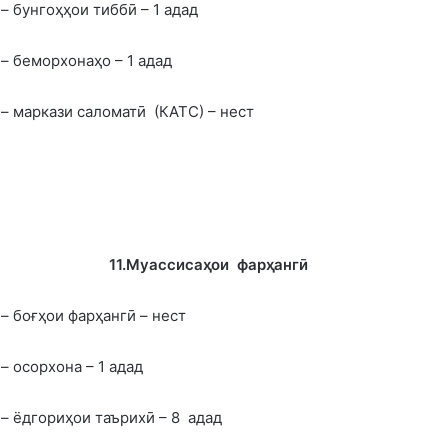
– бунгоҳҳои тиббӣ – 1 адад
– беморхонаҳо – 1 адад
– маркази саломатӣ (КАТС) – нест
11.Муассиса
ҳ
ои фар
ҳ
ангӣ
– боғҳои фарҳангӣ – нест
– осорхона – 1 адад
– ёдгориҳои таърихӣ – 8 адад