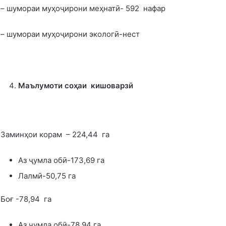
– шумораи муҳоҷирони меҳнатӣ- 592 нафар
– шумораи муҳоҷирони экологӣ-нест
Маълумоти со
ҳ
аи кишоварзӣ
Заминҳои корам – 224,44 га
Аз ҷумла обӣ-173,69 га
Лалмӣ-50,75 га
Боғ -78,94 га
Аз ҷумла обӣ-78,94 га