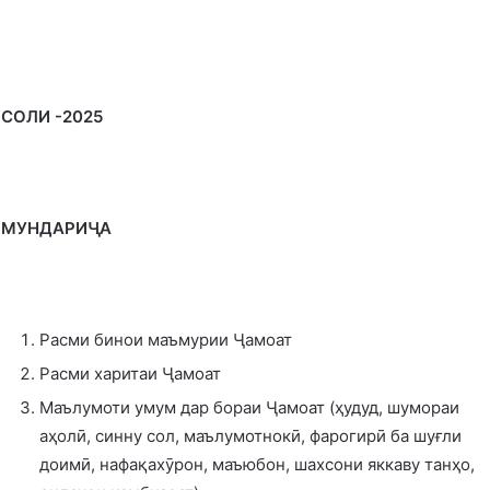
СОЛИ -2025
МУНДАРИ
ҶА
Расми бинои маъмурии Ҷамоат
Расми харитаи Ҷамоат
Маълумоти умум дар бораи Ҷамоат (ҳудуд, шумораи
аҳолӣ, синну сол, маълумотнокӣ, фарогирӣ ба шуғли
доимӣ, нафақахӯрон, маъюбон, шахсони яккаву танҳо,