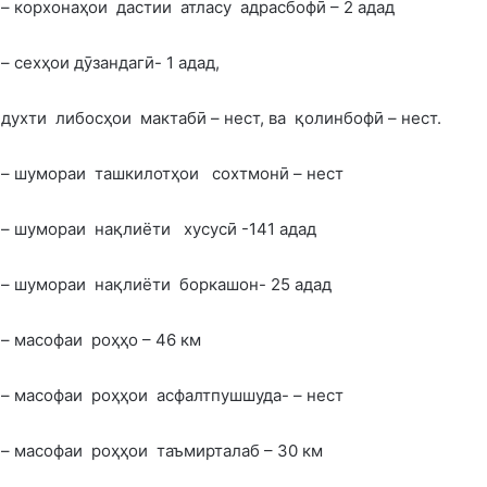
– корхонаҳои дастии атласу адрасбофӣ – 2 адад
– сехҳои дӯзандагӣ- 1 адад,
духти либосҳои мактабӣ – нест, ва қолинбофӣ – нест.
– шумораи ташкилотҳои сохтмонӣ – нест
– шумораи нақлиёти хусусӣ -141 адад
– шумораи нақлиёти боркашон- 25 адад
– масофаи роҳҳо – 46 км
– масофаи роҳҳои асфалтпушшуда- – нест
– масофаи роҳҳои таъмирталаб – 30 км