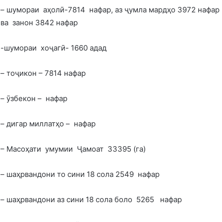
– шумораи аҳолӣ-7814 нафар, аз ҷумла мардҳо 3972 нафар
ва занон 3842 нафар
-шумораи хоҷагӣ- 1660 адад
– тоҷикон – 7814 нафар
– ӯзбекон – нафар
– дигар миллатҳо – нафар
– Масоҳати умумии Ҷамоат 33395 (га)
– шаҳрвандони то сини 18 сола 2549 нафар
– шаҳрвандони аз сини 18 сола боло 5265 нафар