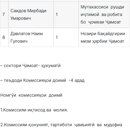
Мутахассиси рушди
Саидов Мирбади
7
1
иҷтимоӣ ва робита
Умарович
бо ҷомеаи Ҷамоат
Давлатов Наим
Нозири бақайдгирии
8
1
Гулович
мизи ҳарбии Ҷамоат
– сохтори Ҷамоат- ҳукуматӣ
– теъдоди Комиссияҳои доимӣ -4 адад
Номгӯи комиссияҳои доимӣ
1.Комиссияи иқтисод ва молия.
2.Комиссияи қонуният, тартиботи ҷамъиятӣ ва мудофиа