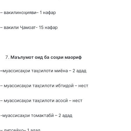
– вакилиноҳияви– 1 нафар
– вакили Ҷамоат- 15 нафар
Маълумот оид ба соҳаи маориф
–
муассисаҳои таҳсилоти миёна – 2 адад
– муассисаҳои таҳсилоти ибтидоӣ – нест
– муассисаҳои таҳсилоти асосӣ – нест
-муассисаҳои томактабӣ – 2 адад
– литсейҳо– 1 адад