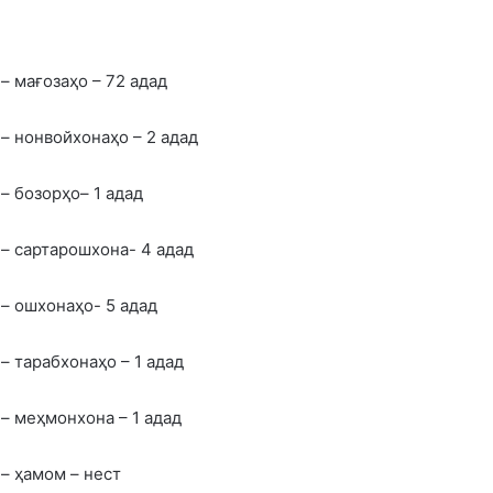
– мағозаҳо – 72 адад
– нонвойхонаҳо – 2 адад
– бозорҳо– 1 адад
– сартарошхона- 4 адад
– ошхонаҳо- 5 адад
– тарабхонаҳо – 1 адад
– меҳмонхона – 1 адад
– ҳамом – нест