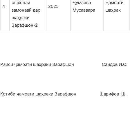
ошхонаи
Ҷумаева
Ҷамоати
4
2025
замонавӣ дар
Мусаввара
шаҳрак
шаҳраки
Зарафшон-2
Раиси ҷамоати шаҳраки Зарафшон Саидов И.С.
Котиби ҷамоати шаҳраки Зарафшон Шарифов Ш.