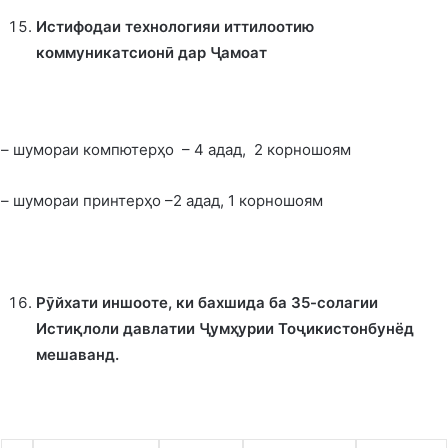
Истифодаи технологияи иттилоотию
коммуникатсионӣ дар Ҷамоат
– шумораи компютерҳо – 4 адад, 2 корношоям
– шумораи принтерҳо –2 адад, 1 корношоям
Рӯйхати иншооте, ки бахшида ба 35-солагии
Истиқлоли
давлатии
Ҷумҳурии
Тоҷикистонбунёд
мешаванд.