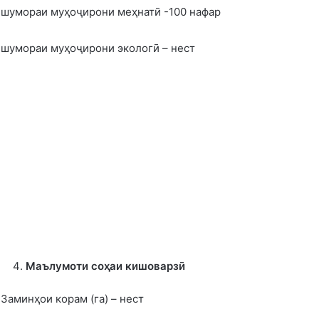
шумораи муҳоҷирони меҳнатӣ -100 нафар
шумораи муҳоҷирони экологӣ – нест
Маълумоти соҳаи кишоварзӣ
Заминҳои корам (га) – нест