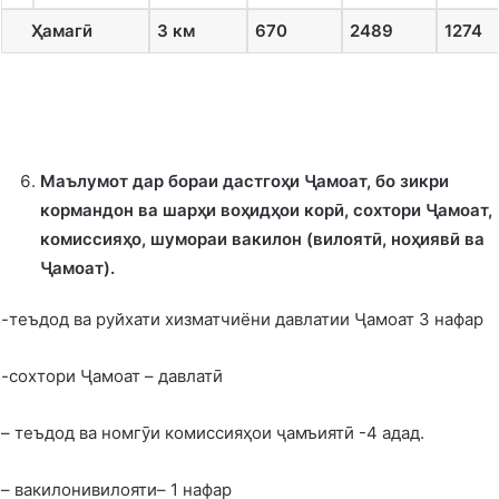
Ҳамаг
ӣ
3 км
670
2489
1274
Маълумот дар бораи
дастгоҳи Ҷамоат, бо зикри
кормандон ва шарҳи воҳидҳои кор
ӣ
, сохтори Ҷамоат,
комиссияҳо, шумораи вакилон (вилоят
ӣ
, ноҳияв
ӣ
ва
Ҷамоат).
-теъдод ва руйхати хизматчиёни давлатии Ҷамоат 3 нафар
-сохтори Ҷамоат – давлатӣ
– теъдод ва номгӯи комиссияҳои ҷамъиятӣ -4 адад.
– вакилонивилояти– 1 нафар