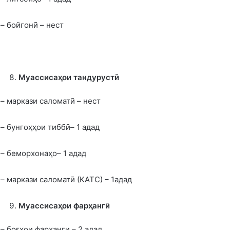
– бойгонӣ – нест
Муассисаҳои тандурустӣ
– маркази саломатӣ – нест
– бунгоҳҳои тиббӣ– 1 адад
– беморхонаҳо– 1 адад
– маркази саломатӣ (КАТС) – 1адад
Муассисаҳои фарҳангӣ
– боғҳои фарҳанги – 2 адад