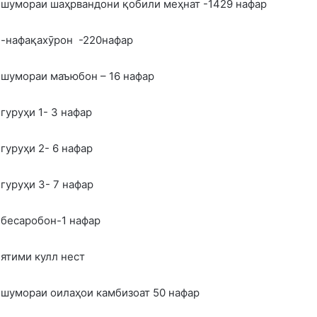
шумораи шаҳрвандони қобили меҳнат -1429 нафар
-нафақахӯрон -220нафар
шумораи маъюбон – 16 нафар
гуруҳи 1- 3 нафар
гуруҳи 2- 6 нафар
гуруҳи 3- 7 нафар
бесаробон-1 нафар
ятими кулл нест
шумораи оилаҳои камбизоат 50 нафар