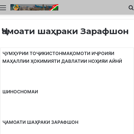
Меню
Ҷамоати шаҳраки Зарафшон
Ҷ
УМ
Ҳ
УРИИ ТО
Ҷ
ИКИСТОН
МА
Қ
ОМОТИ И
Ҷ
РОИЯИ
МА
Ҳ
АЛЛИИ
Ҳ
ОКИМИЯТИ ДАВЛАТИИ НО
Ҳ
ИЯИ АЙН
Ӣ
ШИНОСНОМАИ
Ҷ
АМОАТИ
ШАҲРАКИ
ЗАРАФШОН