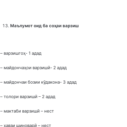
Маълумот оид ба соҳаи варзиш
– варзишгоҳ- 1 адад
– майдончаҳои варзишӣ- 2 адад
– майдончаи бозии кӯдакона- 3 адад
– толори варзишӣ – 2 адад
– мактаби варзишӣ – нест
– ҳавзи шиноварӣ – ­нест