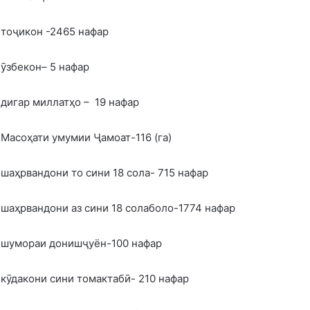
тоҷикон -2465 нафар
ӯзбекон– 5 нафар
дигар миллатҳо – 19 нафар
Масоҳати умумии Ҷамоат-116 (га)
шаҳрвандони то сини 18 сола- 715 нафар
шаҳрвандони аз сини 18 солаболо-1774 нафар
шумораи донишҷуён-100 нафар
кӯдакони сини томактабӣ- 210 нафар