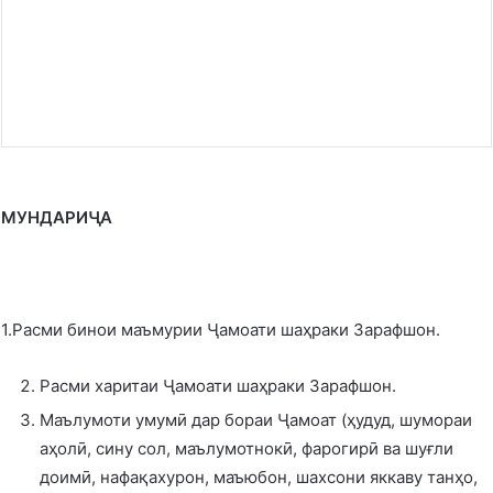
МУНДАРИҶА
1.Расми бинои маъмурии Ҷамоати шаҳраки Зарафшон.
Расми харитаи Ҷамоати шаҳраки Зарафшон.
Маълумоти умумӣ дар бораи Ҷамоат (ҳудуд, шумораи
аҳолӣ, сину сол, маълумотнокӣ, фарогирӣ ва шуғли
доимӣ, нафақахурон, маъюбон, шахсони яккаву танҳо,