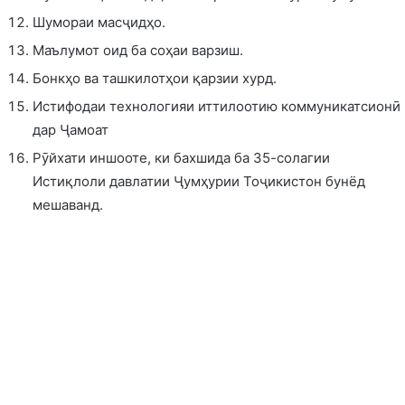
Шумораи масҷидҳо.
Маълумот оид ба соҳаи варзиш.
Бонкҳо ва ташкилотҳои қарзии хурд.
Истифодаи технологияи иттилоотию коммуникатсионӣ
дар Ҷамоат
Рӯйхати иншооте, ки бахшида ба 35-солагии
Истиқлоли давлатии Ҷумҳурии Тоҷикистон бунёд
мешаванд.