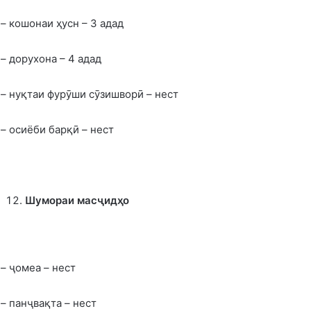
– кошонаи ҳусн – 3 адад
– дорухона – 4 адад
– нуқтаи фурӯши сӯзишворӣ – нест
– осиёби барқӣ – нест
Шумораи масҷидҳо
– ҷомеа – нест
– панҷвақта – нест