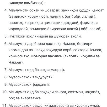
оилаҳои камбизоат).
Маълумоти соҳаи кишоварзӣ: заминҳои ҳудуди ҷамоат
(заминҳои корам ( обӣ, лалмӣ ), боғ ( обӣ, лалмӣ ),
чарогоҳ, хоҷагиҳои ҷамъиятии деҳқонӣ, фермаҳои
чорводорӣ, заминҳои ёрирасони шахсӣ ( обӣ, лалмӣ).
Нуқтаҳои аҳолинишин ва шумораи аҳолӣ.
Маълумот дар бораи дастгоҳи Ҷамоат, бо зикри
кормандон ва шарҳи воҳидҳои корӣ, сохтори Ҷамоат,
комиссияҳо, шумораи вакилон (вилоятӣ, ноҳиявӣ ва
Ҷамоат).
Маълумот оид ба соҳаи маориф.
Муассисаҳои тандурустӣ.
Муассисаҳои фарҳангӣ.
Маълумот оид ба соҳаҳои саноат, сохтмон, нақлиёт,
роҳ ва энергетика.
Муассисаҳои савдо, хизматрасонӣ ва хӯроки умумӣ.