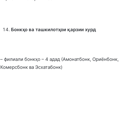
Бонкҳо ва ташкилотҳои қарзии хурд
– филиали бонкҳо – 4 адад (Амонатбонк, Ориёнбонк,
Комерсбонк ва Эсхатабонк)