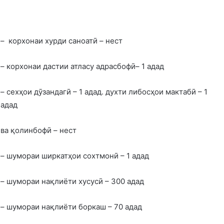
– корхонаи хурди саноатӣ – нест
– корхонаи дастии атласу адрасбофӣ– 1 адад
– сехҳои дӯзандагӣ – 1 адад. духти либосҳои мактабӣ – 1
адад
ва қолинбофӣ – нест
– шумораи ширкатҳои сохтмонӣ – 1 адад
– шумораи нақлиёти хусусӣ – 300 адад
– шумораи нақлиёти боркаш – 70 адад