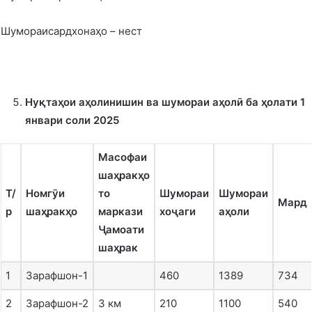
Шумораисардхонаҳо – нест
Нуқтаҳои аҳолинишин ва шумораи аҳолӣ ба ҳолати 1
январи соли 2025
Масофаи
шаҳракҳо
Т/
Номгӯи
то
Шумораи
Шумораи
Мард
р
шаҳракҳо
маркази
хоҷаги
аҳоли
Ҷамоати
шаҳрак
1
Зарафшон-1
460
1389
734
2
Зарафшон-2
3 км
210
1100
540