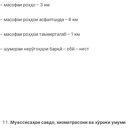
– масофаи роҳҳо – 3 км
– масофаи роҳҳои асфалтшуда – 6 км
– масофаи роҳҳои таъмирталаб – 1 км
– шумораи нерӯгоҳҳои барқӣ – обӣ – нест
Муассисаҳои савдо, хизматрасони ва хӯроки умуми