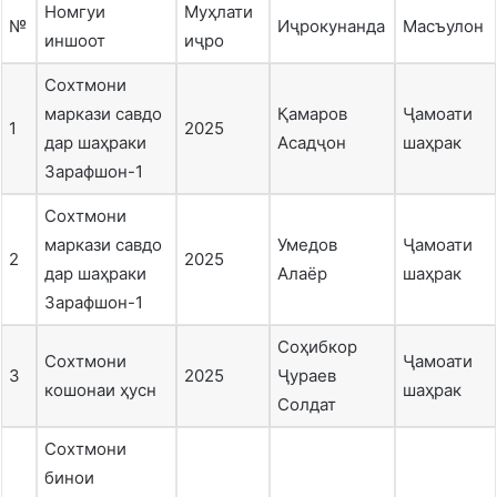
Номгуи
Муҳлати
№
Иҷрокунанда
Масъулон
иншоот
иҷро
Сохтмони
маркази савдо
Қамаров
Ҷамоати
1
2025
дар шаҳраки
Асадҷон
шаҳрак
Зарафшон-1
Сохтмони
маркази савдо
Умедов
Ҷамоати
2
2025
дар шаҳраки
Алаёр
шаҳрак
Зарафшон-1
Соҳибкор
Сохтмони
Ҷамоати
3
2025
Ҷураев
кошонаи ҳусн
шаҳрак
Солдат
Сохтмони
бинои