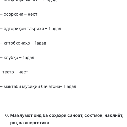
– осорхона – нест
– ёдгориҳои таърихӣ – 1 адад
– китобхонаҳо – 1адад
– клубҳо – 1адад
-театр – нест
– мактаби мусиқии бачагона– 1 адад
Маълумот оид ба соҳаҳои саноат, сохтмон, нақлиёт,
роҳ ва энергетика