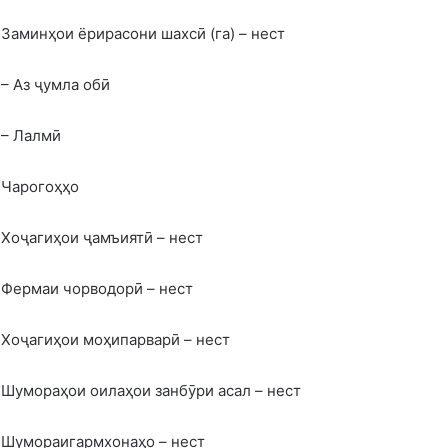
Заминҳои ёрирасони шахсӣ (га) – нест
– Аз ҷумла обӣ
– Лалмӣ
Чарогоҳҳо
Хоҷагиҳои ҷамъиятӣ – нест
Фермаи чорводорӣ – нест
Хоҷагиҳои моҳипарварӣ – нест
Шумораҳои оилаҳои занбӯри асал – нест
Шумораигармхонаҳо – нест