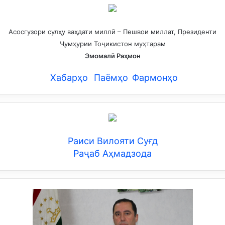
Асосгузори сулҳу ваҳдати миллӣ – Пешвои миллат, Президенти
Ҷумҳурии Тоҷикистон муҳтарам
Эмомалӣ Раҳмон
Хабарҳо
Паёмҳо
Фармонҳо
Раиси Вилояти Суғд
Раҷаб Аҳмадзода