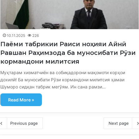
10.11.2025
226
Паёми табрикии Раиси ноҳияи Айнӣ
Равшан Раҳимзода ба муносибати Рӯзи
кормандони милитсия
Муҳтарам хизматчиён ва собиқадорони мақомоти корҳои
дохилӣ! Ба муносибати Рӯзи кормандони милитсия ҳамаи
Шуморо сидқан табрик мегӯям. Ин сана рамзи…
Read More »
Previous page
Next page