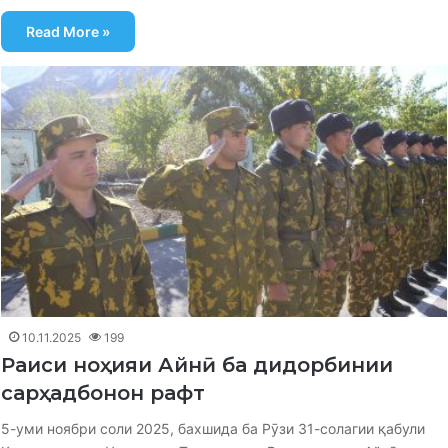
Read More »
10.11.2025
199
Раиси ноҳияи Айнӣ ба дидорбинии
сарҳадбонон рафт
5-уми ноябри соли 2025, бахшида ба Рӯзи 31-солагии қабули