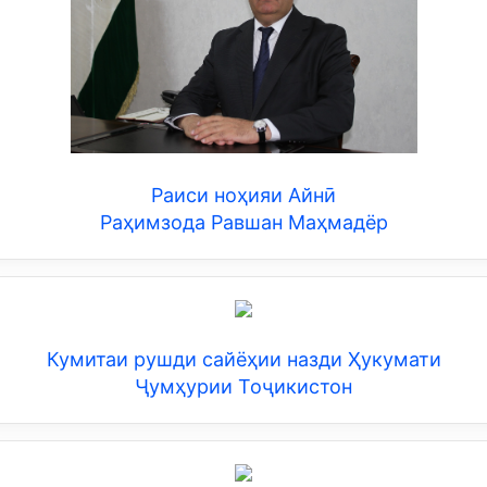
Раиси ноҳияи Айнӣ
Раҳимзода Равшан Маҳмадёр
Кумитаи рушди сайёҳии назди Ҳукумати
Ҷумҳурии Тоҷикистон