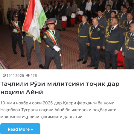
19.11.2025
176
Таҷлили Рӯзи милитсияи тоҷик дар
ноҳияи Айнӣ
10-уми ноябри соли 2025 дар Қасри фарҳанги ба номи
Нақибхон Туғрали ноҳияи Айнӣ бо иштироки роҳбарияти
мақомоти иҷроияи ҳокимияти давлатии…
Read More »