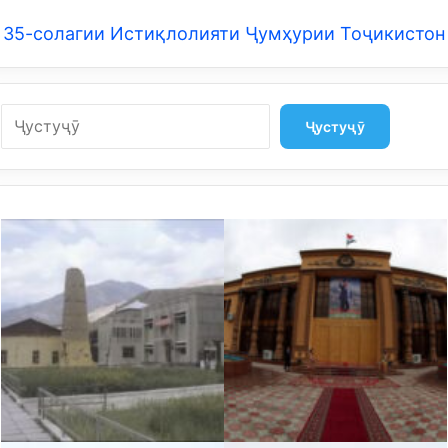
35-солагии Истиқлолияти Ҷумҳурии Тоҷикистон
Search
Ҷустуҷӯ