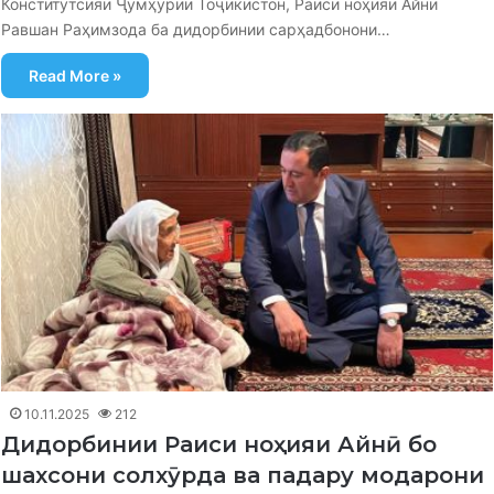
Конститутсияи Ҷумҳурии Тоҷикистон, Раиси ноҳияи Айнӣ
Равшан Раҳимзода ба дидорбинии сарҳадбонони…
Read More »
10.11.2025
212
Дидорбинии Раиси ноҳияи Айнӣ бо
шахсони солхӯрда ва падару модарони