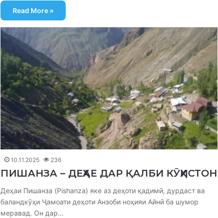
Read More »
10.11.2025
236
ПИШАНЗА – ДЕҲАЕ ДАР ҚАЛБИ КӮҲИСТОН
Деҳаи Пишанза (Pishanza) яке аз деҳоти қадимӣ, дурдаст ва
баландкӯҳи Ҷамоати деҳоти Анзоби ноҳияи Айнӣ ба шумор
меравад. Он дар…