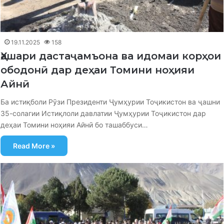
19.11.2025
158
Ҳашари дастаҷамъона ва идомаи корҳои
ободонӣ дар деҳаи Томини ноҳияи
Айнӣ
Ба истиқболи Рӯзи Президенти Ҷумҳурии Тоҷикистон ва ҷашни
35-солагии Истиқлоли давлатии Ҷумҳурии Тоҷикистон дар
деҳаи Томини ноҳияи Айнӣ бо ташаббуси…
Read More »