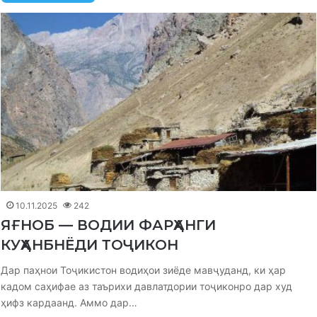
10.11.2025
242
ЯҒНОБ — ВОДИИ ФАРҲАНГИ
КУҲАНБНЁДИ ТОҶИКОН
Дар паҳнои Тоҷикистон водиҳои зиёде мавҷуданд, ки ҳар
кадом саҳифае аз таърихи давлатдории тоҷиконро дар худ
ҳифз кардаанд. Аммо дар…