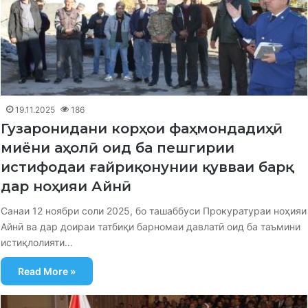
19.11.2025
186
Гузаронидани корҳои фаҳмондадиҳӣ
миёни аҳолӣ оид ба пешгирии
истифодаи ғайриқонунии қувваи барқ
дар ноҳияи Айнӣ
Санаи 12 ноябри соли 2025, бо ташаббуси Прокуратураи ноҳияи
Айнӣ ва дар доираи татбиқи барномаи давлатӣ оид ба таъмини
истиқлолияти…
Read More »