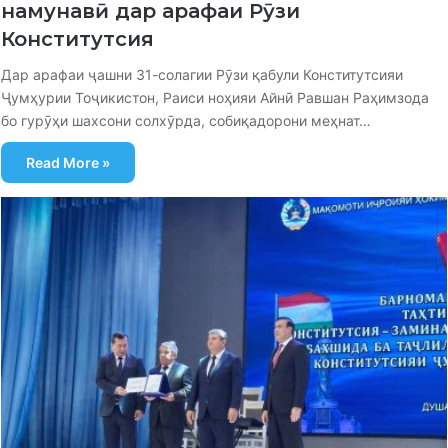
намунавӣ дар арафаи Рӯзи
Конститутсия
Дар арафаи ҷашни 31-солагии Рӯзи қабули Конститутсияи
Ҷумҳурии Тоҷикистон, Раиси ноҳияи Айнӣ Равшан Раҳимзода
бо гурӯҳи шахсони солхӯрда, собиқадорони меҳнат…
Read More »