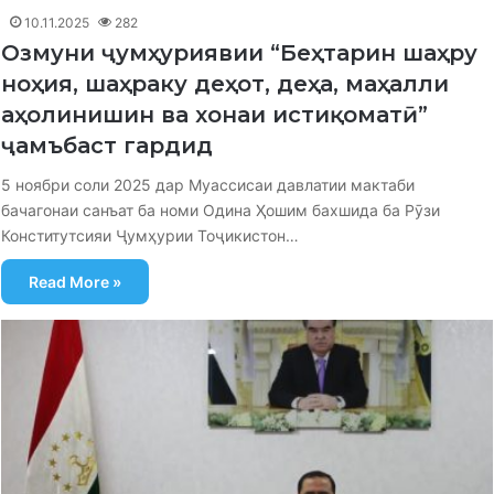
10.11.2025
282
Озмуни ҷумҳуриявии “Беҳтарин шаҳру
ноҳия, шаҳраку деҳот, деҳа, маҳалли
аҳолинишин ва хонаи истиқоматӣ”
ҷамъбаст гардид
5 ноябри соли 2025 дар Муассисаи давлатии мактаби
бачагонаи санъат ба номи Одина Ҳошим бахшида ба Рӯзи
Конститутсияи Ҷумҳурии Тоҷикистон…
Read More »