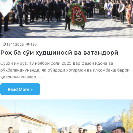
19.11.2025
180
Роҳ ба сӯи худшиносӣ ва ватандорӣ
Субҳи имрӯз, 13 ноябри соли 2025 дар фазои идона ва
рӯҳбаландкунанда, як рӯйдоди хотирмон ва илҳомбахш барои
ҷавонони кишвар —…
Read More »