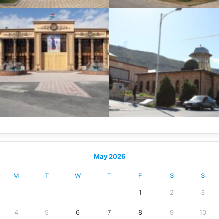
May 2026
M
T
W
T
F
S
S
1
2
3
4
5
6
7
8
9
10