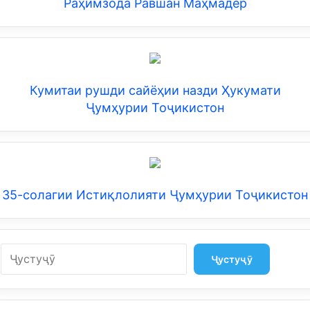
Раҳимзода Равшан Маҳмадёр
Кумитаи рушди сайёҳии назди Ҳукумати
Ҷумҳурии Тоҷикистон
35-солагии Истиқлолияти Ҷумҳурии Тоҷикистон
Search
Ҷустуҷӯ