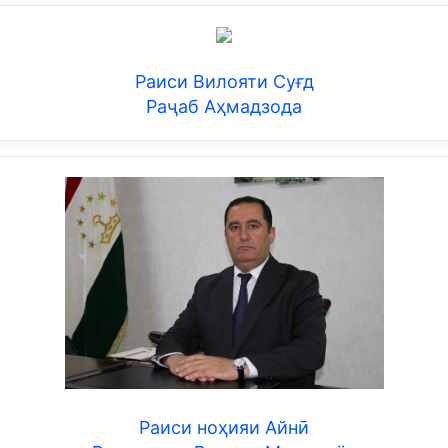
Раиси Вилояти Суғд
Раҷаб Аҳмадзода
Раиси ноҳияи Айнӣ