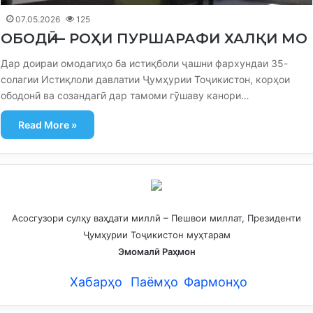
07.05.2026
125
ОБОДӢ — РОҲИ ПУРШАРАФИ ХАЛҚИ МО
Дар доираи омодагиҳо ба истиқболи ҷашни фархундаи 35-
солагии Истиқлоли давлатии Ҷумҳурии Тоҷикистон, корҳои
ободонӣ ва созандагӣ дар тамоми гӯшаву канори…
Read More »
Асосгузори сулҳу ваҳдати миллӣ – Пешвои миллат, Президенти
Ҷумҳурии Тоҷикистон муҳтарам
Эмомалӣ Раҳмон
Хабарҳо
Паёмҳо
Фармонҳо