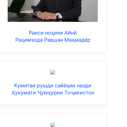
Раиси ноҳияи Айнӣ
Раҳимзода Равшан Маҳмадёр
Кумитаи рушди сайёҳии назди
Ҳукумати Ҷумҳурии Тоҷикистон