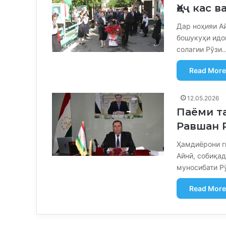
Ҳеҷ кас 
Дар ноҳияи А
бошукуҳи идо
солагии Рӯзи
Read More
12.05.2026
Паёми т
Равшан 
Ҳамдиёрони г
Айнӣ, собиқад
муносибати Р
Read More