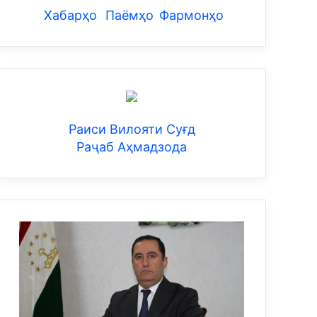
Хабарҳо
Паёмҳо
Фармонҳо
Раиси Вилояти Суғд
Раҷаб Аҳмадзода