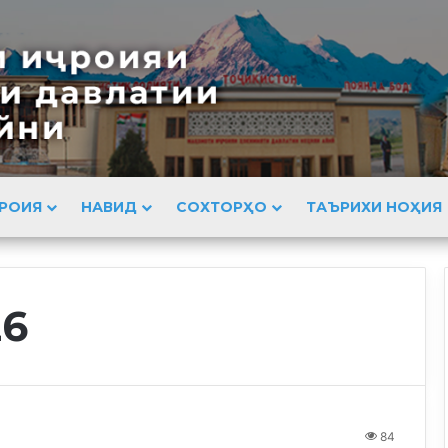
РОИЯ
НАВИД
СОХТОРҲО
ТАЪРИХИ НОҲИЯ
26
84