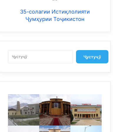
35-солагии Истиқлолияти
Ҷумҳурии Тоҷикистон
Search
Ҷустуҷӯ