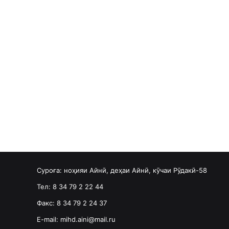
Суроға: ноҳияи Айнӣ, деҳаи Айнӣ, кӯчаи Рӯдакӣ-58
Тел: 8 34 79 2 22 44
Факс: 8 34 79 2 24 37
E-mail: mihd.aini@mail.ru