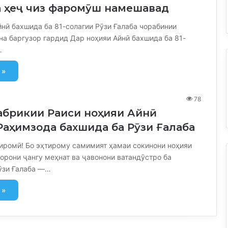
ва ҳеҷ чиз фаромӯш намешавад
йнӣ бахшида ба 81-солагии Рӯзи Ғалаба чорабинии
на баргузор гардид Дар ноҳияи Айнӣ бахшида ба 81-
…
 »
78
абрикии Раиси ноҳияи Айнӣ
Раҳимзода бахшида ба Рӯзи Ғалаба
иромӣ! Бо эҳтирому самимият ҳамаи сокинони ноҳияи
орони ҷангу меҳнат ва ҷавонони ватандӯстро ба
ӯзи Ғалаба —…
 »