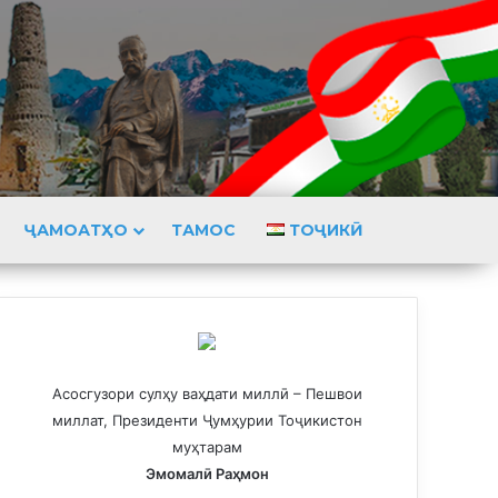
ҶАМОАТҲО
ТАМОС
ТОҶИКӢ
Асосгузори сулҳу ваҳдати миллӣ – Пешвои
миллат, Президенти Ҷумҳурии Тоҷикистон
муҳтарам
Эмомалӣ Раҳмон