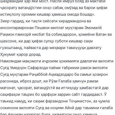
шаҳрвандии ҳар яки мост. Насли имрӯз бояд аз мактаби
ҷасорату ватандӯстии онҳо сабақ омӯзад ва барои ҳифзи
истиқлолу оромии кишвар ҳамеша омода бошад».
Зикр гардид, ки таҳти сиёсати хирадмандона ва
инсонпарваронаи Пешвои миллат муҳтарам Эмомалӣ
Раҳмон ғамхорӣ нисбат ба собиқадорон, ҳомиёни Ватан ва
шахсоне, ки дар ҳифзи сулҳу суботи кишвар саҳм
гузоштаанд, пайваста дар меҳвари таваҷҷуҳи давлату
Ҳукумат қарор дорад.
Намояндаи мақомоти иҷроияи ҳокимияти давлатии вилояти
Суғд Умедҷон Сафарзода паёми табрикии раиси вилояти
Суғд муҳтарам Раҷаббой Аҳмадзодаро ба самъи ҳозирон
расонида, иброз дошт, ки Рӯзи Ғалаба ҳамчун рамзи
матонат, ҷасорат, ватандӯстӣ ва иттиҳоду ҳамбастагӣ дар
саҳифаҳои таърих бо ҳарфҳои заррин сабт гардидааст. Ӯ
таъкид намуд, ки саҳми фарзандони Тоҷикистон, аз ҷумла
сокинони вилояти Суғд ва ноҳияи Айнӣ дар таъмини ғалаба
бар фашизм назаррас буда, хизматҳои онҳо ҳамеша