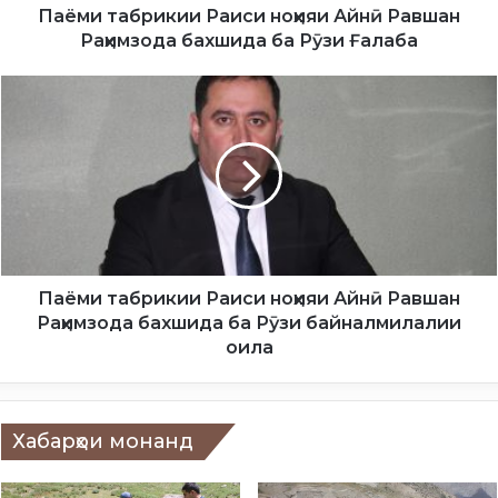
и
Паёми табрикии Раиси ноҳияи Айнӣ Равшан
к
Раҳимзода бахшида ба Рӯзи Ғалаба
и
и
П
Р
а
а
ё
и
м
с
и
и
т
н
а
о
б
ҳ
р
и
и
Паёми табрикии Раиси ноҳияи Айнӣ Равшан
я
к
Раҳимзода бахшида ба Рӯзи байналмилалии
и
и
оила
А
и
й
Р
н
а
ӣ
и
Хабарҳои монанд
Р
с
а
и