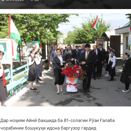
Дар ноҳияи Айнӣ бахшида ба 81-солагии Рӯзи Ғалаба
чорабинии бошукуҳи идона баргузор гардид