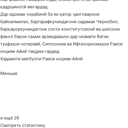
қадршиносӣ мегардад.
Дар идомаи чорабинӣ ба як қатор ҷанговарони
байналмилал, бартарафкунандагони садамаи Чернобил,
барқароркунандагони сохти конститутсионӣ ва шахсони
фаъол барои саҳми арзандаашон дар хизмати Ватан
туҳфаҳои хотиравӣ, Сипоснома ва Ифтихорномаҳои Раиси
ноҳияи Айнӣ тақдим гардид.
Хадамоти матбуоти Раиси ноҳияи Айнӣ
Меньше
и ещё 26
Смотреть статистику