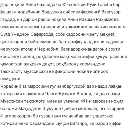
Дар ноҳияи Айнӣ бахшида ба 81-солагии Рӯзи Ғалаба бар
фашизм чорабинии бошукуҳи сиёсиву фарҳангӣ баргузор
гардид, ки дар он раиси ноҳияи Айнӣ Равшан Раҳимзода,
намояндаи мақомоти иҷроияи ҳокимияти давлатии вилояти
Суғд Умедҷон Сафарзода, собиқадорони ҷангу меҳнат,
ҷанговарони байналмилал, бартарафкунандагони садамаи
неругоҳи атомии Чернобил, барқароркунандагони сохти
конститутсионӣ, роҳбарони мақомоти ҳифзи ҳуқуқ, раисони
ҷамоатҳои шаҳраку деҳот, роҳбарону кормандони
ташкилоту муассисаҳо ва фаъолони ноҳия иштирок
намуданд.
Чорабинӣ аз маросими гулчанбаргузорӣ дар назди лавҳаи
хотиравии шаҳидони Ҷанги Бузурги Ватанӣ, ки дар назди
Муассисаи таҳсилоти миёнаи умумии №1-и маркази ноҳия
ба номи Мақсудҷон Шукуров ҷойгир мебошад, оғоз гардид.
Иштирокдорон бо гузоштани гулчанбар ва гулдастаҳо
хотираи неки фарзандони шуҷои Ватанро, ки барои ҳифзи