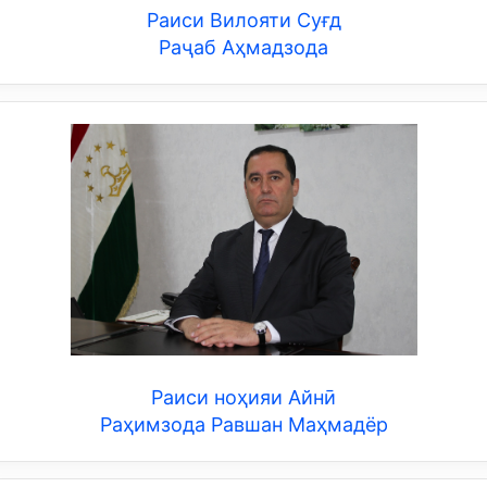
Раиси Вилояти Суғд
Раҷаб Аҳмадзода
Раиси ноҳияи Айнӣ
Раҳимзода Равшан Маҳмадёр