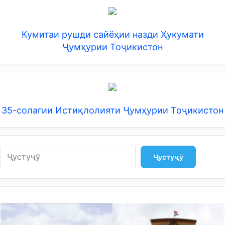
Кумитаи рушди сайёҳии назди Ҳукумати
Ҷумҳурии Тоҷикистон
35-солагии Истиқлолияти Ҷумҳурии Тоҷикистон
Search
Ҷустуҷӯ