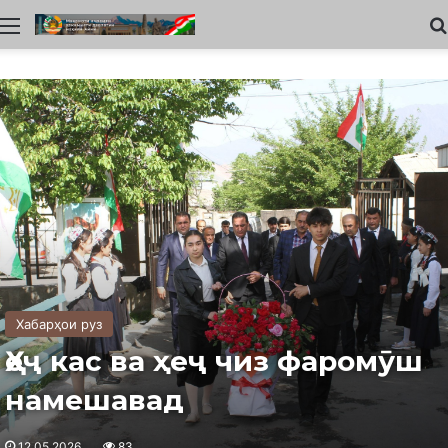
Меню
Хабарҳои руз
Ҳеҷ кас ва ҳеҷ чиз фаромӯш
намешавад
12.05.2026
83