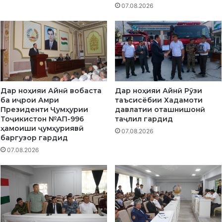
з
07.08.2026
Р
о
ӯ
д
з
а
и
б
Ғ
а
а
х
л
ш
а
и
Дар ноҳияи Айнӣ вобаста
Дар ноҳияи Айнӣ Рӯзи
б
д
ба иҷрои Амри
таъсисёбии Хадамоти
а
а
Президенти Ҷумҳурии
давлатии оташнишонӣ
б
Тоҷикистон №АП-996
таҷлил гардид
а
ҳамоиши ҷумҳуриявӣ
07.08.2026
Р
баргузор гардид
ӯ
07.08.2026
з
и
б
а
й
н
а