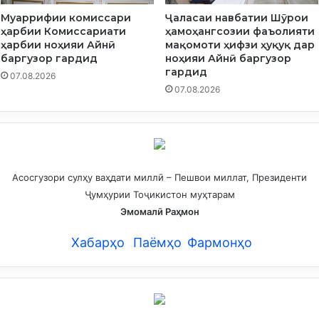
л
Муаррифии комиссари
Ҷаласаи навбатии Шӯрои
м
ҳарбии Комиссариати
ҳамоҳангсозии фаъолияти
и
ҳарбии ноҳияи Айнӣ
мақомоти ҳифзи ҳуқуқ дар
л
баргузор гардид
ноҳияи Айнӣ баргузор
а
гардид
07.08.2026
л
07.08.2026
и
и
о
и
л
а
Асосгузори сулҳу ваҳдати миллӣ – Пешвои миллат, Президенти
Ҷумҳурии Тоҷикистон муҳтарам
Эмомалӣ Раҳмон
Хабарҳо
Паёмҳо
Фармонҳо