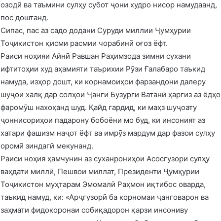
озодӣ ва таъмини сулҳу субот ҷони худро нисор намудаанд,
пос доштанд.
Сипас, пас аз садо додани Суруди миллии Ҷумҳурии
Тоҷикистон қисми расмии чорабинӣ оғоз ёфт.
Раиси ноҳияи Айнӣ Равшан Раҳимзода зимни сухани
ифтитоҳии худ аҳамияти таърихии Рӯзи Ғалабаро таъкид
намуда, изҳор дошт, ки корнамоиҳои фарзандони далеру
шуҷои халқ дар солҳои Ҷанги Бузурги Ватанӣ ҳаргиз аз ёдҳо
фаромӯш нахоҳанд шуд. Қайд гардид, ки маҳз шуҷоату
ҷоннисориҳои падарону бобоёни мо буд, ки инсоният аз
хатари фашизм наҷот ёфт ва имрӯз мардум дар фазои сулҳу
оромӣ зиндагӣ мекунанд.
Раиси ноҳия ҳамчунин аз суханрониҳои Асосгузори сулҳу
ваҳдати миллӣ, Пешвои миллат, Президенти Ҷумҳурии
Тоҷикистон муҳтарам Эмомалӣ Раҳмон иқтибос оварда,
таъкид намуд, ки: «Арҷгузорӣ ба корномаи ҷанговарон ва
заҳмати фидокоронаи собиқадорон қарзи инсониву