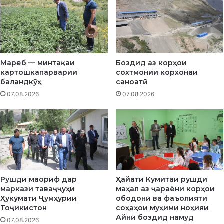
в
н
ш
о
а
ҳ
н
и
Р
я
а
и
Марғеб — минтақаи
Боздид аз корҳои
ҳ
А
картошкапарварии
сохтмонии корхонаи
и
й
баландкӯҳ
саноатӣ
м
н
07.08.2026
07.08.2026
з
ӣ
о
Р
д
а
а
в
б
ш
а
а
х
н
ш
Р
Рушди маориф дар
Ҳайати Кумитаи рушди
и
а
маркази таваҷҷуҳи
маҳал аз ҷараёни корҳои
д
ҳ
Ҳукумати Ҷумҳурии
ободонӣ ва фаъолияти
а
и
Тоҷикистон
соҳаҳои муҳими ноҳияи
б
м
Айнӣ боздид намуд
07.08.2026
а