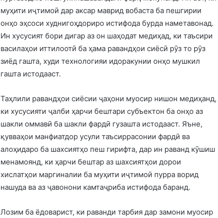
муҳити иҷтимоӣ дар аксар маврид вобаста ба пешгирии
онҳо эҳсоси худнигоҳдориро истифода бурда наметавонад.
Ин хусусият бори дигар аз он шаҳодат медиҳад, ки таъсири
василаҳои иттилоотӣ ба ҳама равандҳои сиёсӣ рӯз то рӯз
зиёд гашта, худи технологияи идоракунии онҳо мушкил
гашта истодааст.
Таҳлили равандҳои сиёсии ҷаҳони муосир нишон медиҳанд,
ки хусусияти ҷалби ҳарчи бештари субъектон ба онҳо аз
шакли оммавӣ ба шакли фардӣ гузашта истодааст. Яъне,
қувваҳои манфиатдор усули таъсиррасонии фардӣ ва
алоҳидаро ба шахсиятҳо пеш гирифта, дар ин раванд кӯшиш
менамоянд, ки ҳарчи бештар аз шахсиятҳои дорои
хислатҳои маргиналии ба муҳити иҷтимоӣ пурра ворид
нашуда ва аз ҷавонони камтаҷриба истифода баранд.
Лозим ба ёдоварист, ки раванди тарбия дар замони муосир