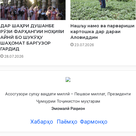
ДАР ШАҲРИ ДУШАНБЕ
Нашъу намо ва парвариши
РӮЗИ ФАРҲАНГИИ НОҲИЯИ
картошка дар дараи
АЙНӢ БО ШУКӮҲУ
Аловиддин
ШАҲОМАТ БАРГУЗОР
23.07.2026
ГАРДИД
28.07.2026
Асосгузори сулҳу ваҳдати миллӣ – Пешвои миллат, Президенти
Ҷумҳурии Тоҷикистон муҳтарам
Эмомалӣ Раҳмон
Хабарҳо
Паёмҳо
Фармонҳо