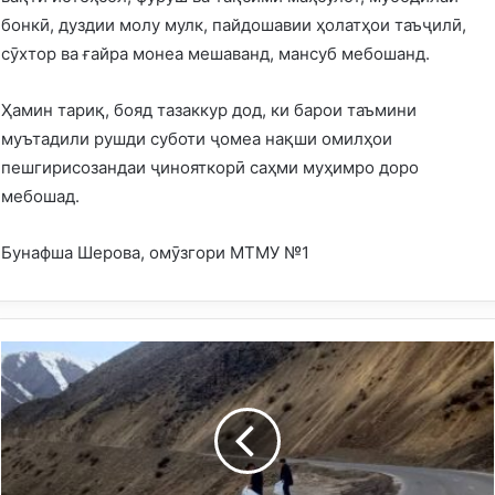
бонкӣ, дуздии молу мулк, пайдошавии ҳолатҳои таъҷилӣ,
сӯхтор ва ғайра монеа мешаванд, мансуб мебошанд.
Ҳамин тариқ, бояд тазаккур дод, ки барои таъмини
муътадили рушди суботи ҷомеа нақши омилҳои
пешгирисозандаи ҷинояткорӣ саҳми муҳимро доро
мебошад.
Бунафша Шерова, омӯзгори МТМУ №1
Ш
а
н
б
е
г
и