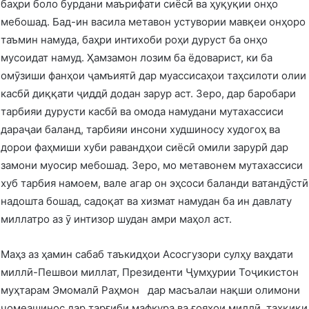
баҳри боло бурдани маърифати сиёсӣ ва ҳуқуқии онҳо
мебошад. Бад-ин васила метавон устувории мавқеи онҳоро
таъмин намуда, баҳри интихоби роҳи дуруст ба онҳо
мусоидат намуд. Ҳамзамон лозим ба ёдоварист, ки ба
омӯзиши фанҳои ҷамъиятӣ дар муассисаҳои таҳсилоти олии
касбӣ диққати ҷиддӣ додан зарур аст. Зеро, дар баробари
тарбияи дурусти касбӣ ва омода намудани мутахассиси
дараҷаи баланд, тарбияи инсони худшиносу худогоҳ ва
дорои фаҳмиши хуби равандҳои сиёсӣ омили зарурӣ дар
замони муосир мебошад. Зеро, мо метавонем мутахассиси
хуб тарбия намоем, вале агар он эҳсоси баланди ватандӯстӣ
надошта бошад, садоқат ва хизмат намудан ба ин давлату
миллатро аз ӯ интизор шудан амри маҳол аст.
Маҳз аз ҳамин сабаб таъкидҳои Асосгузори сулҳу ваҳдати
миллӣ-Пешвои миллат, Президенти Ҷумҳурии Тоҷикистон
муҳтарам Эмомалӣ Раҳмон дар масъалаи нақши олимони
ҷомеашинос дар тарғиби мафкура ва ғояҳои миллӣ, таҳқиқи