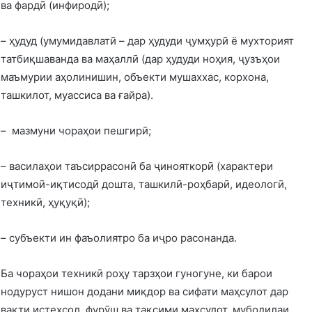
ва фардӣ (инфиродӣ);
– ҳудуд (умумидавлатӣ – дар ҳудуди ҷумҳурӣ ё мухторият
татбиқшаванда ва маҳаллӣ (дар ҳудуди ноҳия, ҷузъҳои
маъмурии аҳолинишин, объекти мушаххас, корхона,
ташкилот, муассиса ва ғайра).
– мазмуни чораҳои пешгирӣ;
– василаҳои таъсиррасонӣ ба ҷинояткорӣ (характери
иҷтимоӣ-иқтисодӣ дошта, ташкилӣ-роҳбарӣ, идеологӣ,
техникӣ, ҳуқуқӣ);
– субъекти ин фаъолиятро ба иҷро расонанда.
Ба чораҳои техникӣ роҳу тарзҳои гуногуне, ки барои
нодуруст нишон додани миқдор ва сифати маҳсулот дар
вақти истеҳсол, фурӯш ва тақсими маҳсулот, мубодилаи