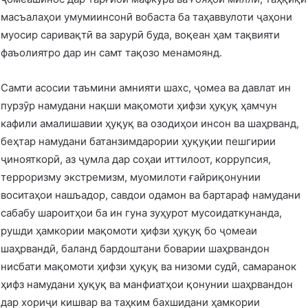
масъалаҳои умумиинсонӣ вобаста ба таҳаввулоти ҷаҳони
муосир саривақтӣ ва зарурӣ буда, воқеан ҳам тақвияти
фаъолиятро дар ин самт тақозо менамоянд.
Самти асосии таъмини амнияти шахс, ҷомеа ва давлат ин
пурзӯр намудани нақши мақомоти ҳифзи ҳуқуқ ҳамчун
кафили амалишавии ҳуқуқ ва озодиҳои инсон ва шаҳрванд,
беҳтар намудани батанзимдарории ҳуқуқии пешгирии
ҷинояткорӣ, аз ҷумла дар соҳаи иттилоот, коррупсия,
терроризму экстремизм, муомилоти ғайриқонунии
воситаҳои нашъадор, савдои одамон ва бартараф намудани
сабабу шароитҳои ба ин гуна зуҳурот мусоидаткунанда,
рушди ҳамкории мақомоти ҳифзи ҳуқуқ бо ҷомеаи
шаҳрвандӣ, баланд бардоштани боварии шаҳрвандон
нисбати мақомоти ҳифзи ҳуқуқ ва низоми судӣ, самаранок
ҳифз намудани ҳуқуқ ва манфиатҳои қонунии шаҳрвандон
дар хориҷи кишвар ва таҳким бахшидани ҳамкории