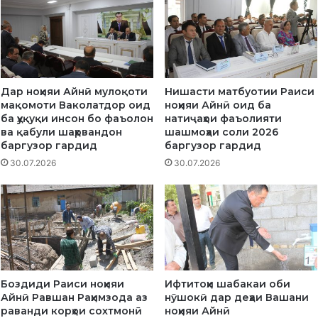
а
Р
н
И
д
З
б
М
а
В
р
А
Дар ноҳияи Айнӣ мулоқоти
Нишасти матбуотии Раиси
д
Э
мақомоти Ваколатдор оид
ноҳияи Айнӣ оид ба
о
К
ба ҳуқуқи инсон бо фаъолон
натиҷаҳои фаъолияти
ш
С
ва қабули шаҳрвандон
шашмоҳаи соли 2026
т
Т
баргузор гардид
баргузор гардид
а
Р
30.07.2026
30.07.2026
н
Е
и
М
м
И
а
З
ъ
М
р
и
ф
Боздиди Раиси ноҳияи
Ифтитоҳи шабакаи оби
а
Айнӣ Равшан Раҳимзода аз
нӯшокӣ дар деҳаи Вашани
т
раванди корҳои сохтмонӣ
ноҳияи Айнӣ