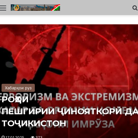
Меню
Хабарҳои руз
РОҲҲОИ
ПЕШГИРИИ ҶИНОЯТКОРӢ ДА
ТОҶИКИСТОН
17.01.2025
373