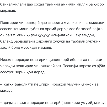
байналмилалӣ дар соҳаи таъмини амнияти миллӣ ба ҳисоб
меравад.
Пешгирии ҷинояткорӣ дар шароити муосир яке аз омилҳои
асосии таъмини субот ва оромӣ дар ҷомеа ба ҳисоб рафта,
он ба таъмини ҳифзи ҳуқуқу манфиатҳои шаҳрвандон,
баланд бардоштани фарҳанги ҳуқуқӣ ва тарбияи ҳуқуқии
аҳолӣ бояд мусоидат намояд.
Низоми чораҳои пешгирии ҷинояткорӣ иборат аз таснифи
чораҳои пешгирии ҷинояткорӣ аст. Таснифи чораҳо аз рӯйи
асосҳои зерин ҷой дорад:
– сатҳи фаъолияти пешгирӣ (чораҳои умумииҷтимоӣ ва
махсус);
– ҳаҷм ва самти чораҳои пешгирӣ (пешгирии умумӣ, махсус