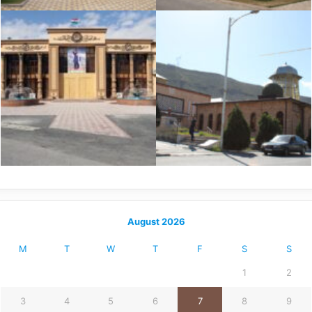
August 2026
M
T
W
T
F
S
S
1
2
3
4
5
6
7
8
9