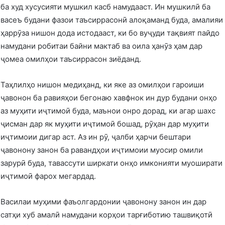
ба худ хусусияти мушкил касб намудааст. Ин мушкилӣ ба
васеъ будани фазои таъсиррасонӣ алоқаманд буда, амалияи
ҳаррӯза нишон дода истодааст, ки бо вуҷуди тақвият пайдо
намудани робитаи байни мактаб ва оила ҳанӯз ҳам дар
ҷомеа омилҳои таъсиррасон зиёданд.
Таҳлилҳо нишон медиҳанд, ки яке аз омилҳои гароиши
ҷавонон ба равияҳои бегонаю хавфнок ин дур будани онҳо
аз муҳити иҷтимоӣ буда, маънои онро дорад, ки агар шахс
ҷисман дар як муҳити иҷтимоӣ бошад, рӯҳан дар муҳити
иҷтимоии дигар аст. Аз ин рӯ, ҷалби ҳарчи бештари
ҷавонону занон ба равандҳои иҷтимоии муосир омили
зарурӣ буда, тавассути ширкати онҳо имконияти муоширати
иҷтимоӣ фарох мегардад.
Василаи муҳими фаъолгардонии ҷавонону занон ин дар
сатҳи хуб амалӣ намудани корҳои тарғиботию ташвиқотӣ