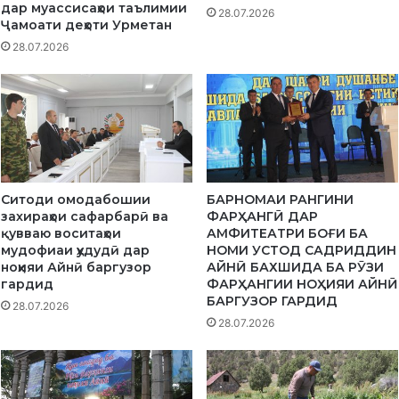
и
дар муассисаҳои таълимии
28.07.2026
э
Ҷамоати деҳоти Урметан
к
28.07.2026
о
л
о
г
ӣ
Ситоди омодабошии
БАРНОМАИ РАНГИНИ
захираҳои сафарбарӣ ва
ФАРҲАНГӢ ДАР
қувваю воситаҳои
АМФИТЕАТРИ БОҒИ БА
мудофиаи ҳудудӣ дар
НОМИ УСТОД САДРИДДИН
ноҳияи Айнӣ баргузор
АЙНӢ БАХШИДА БА РӮЗИ
гардид
ФАРҲАНГИИ НОҲИЯИ АЙНӢ
БАРГУЗОР ГАРДИД
28.07.2026
28.07.2026