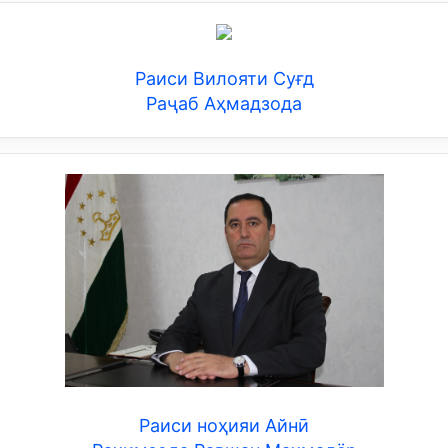
Раиси Вилояти Суғд
Раҷаб Аҳмадзода
Раиси ноҳияи Айнӣ