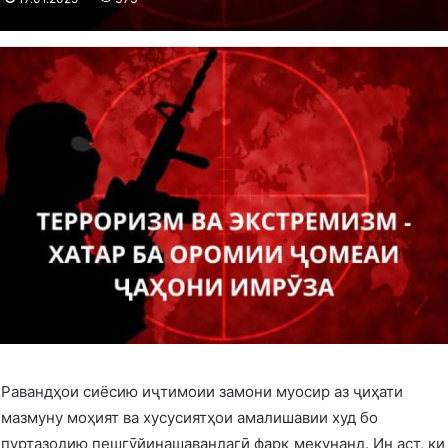
Равандҳои сиёсию иҷтимоии замони муосир аз ҷиҳати
мазмуну моҳият ва хусусиятҳои амалишавии худ бо
пуртазодию пешгӯйинашавандагӣ фарқ мекунанд. Ин аст, ки