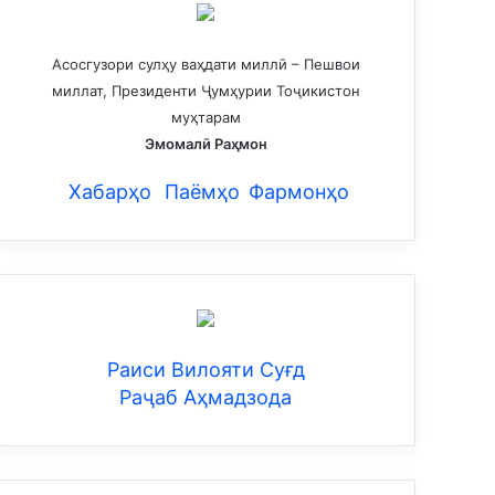
Асосгузори сулҳу ваҳдати миллӣ – Пешвои
миллат, Президенти Ҷумҳурии Тоҷикистон
муҳтарам
Эмомалӣ Раҳмон
Хабарҳо
Паёмҳо
Фармонҳо
Раиси Вилояти Суғд
Раҷаб Аҳмадзода