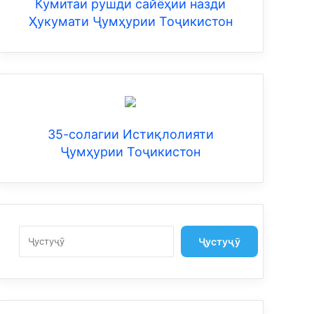
Кумитаи рушди сайёҳии назди
Ҳукумати Ҷумҳурии Тоҷикистон
35-солагии Истиқлолияти
Ҷумҳурии Тоҷикистон
Search
Ҷустуҷӯ