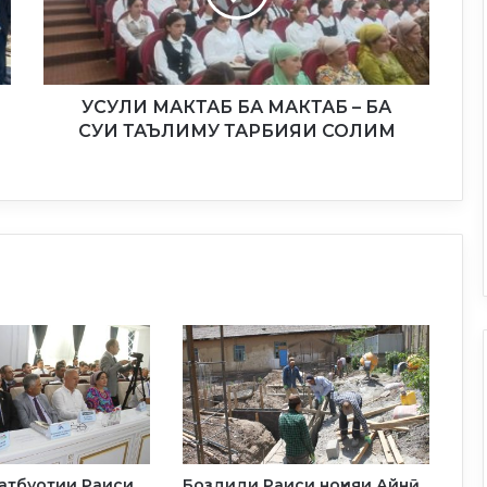
М
А
К
Т
А
УСУЛИ МАКТАБ БА МАКТАБ – БА
Б
СУИ ТАЪЛИМУ ТАРБИЯИ СОЛИМ
Б
А
М
А
К
Т
А
Б
–
Б
А
С
У
И
Т
атбуотии Раиси
Боздиди Раиси ноҳияи Айнӣ