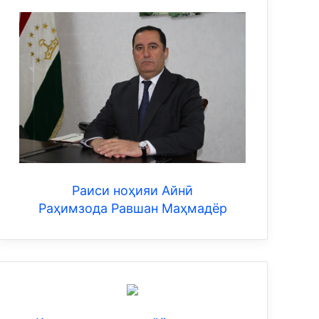
Раиси ноҳияи Айнӣ
Раҳимзода Равшан Маҳмадёр