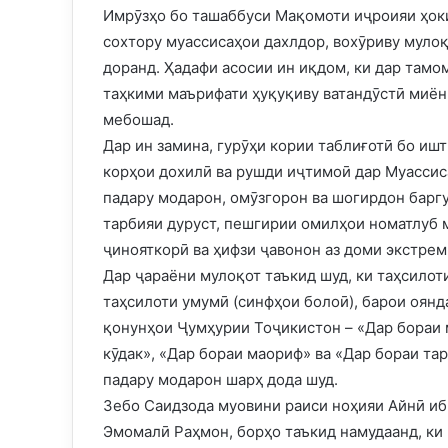
Имрӯзҳо бо ташаббуси Мақомоти иҷроияи ҳоки
сохтору муассисаҳои дахлдор, вохӯриву мулоқ
доранд. Ҳадафи асосии ин иқдом, ки дар там
таҳкими маърифати ҳуқуқиву ватандӯстӣ миён
мебошад.
Дар ин замина, гурӯҳи кории таблиғотӣ бо иш
корҳои дохилӣ ва рушди иҷтимоӣ дар Муассис
падару модарон, омӯзгорон ва шогирдон барг
тарбияи дуруст, пешгирии омилҳои номатлуб 
ҷинояткорӣ ва ҳифзи ҷавонон аз доми экстре
Дар ҷараёни мулоқот таъкид шуд, ки таҳсилоти
таҳсилоти умумӣ (синфҳои болоӣ), барои оянда
қонунҳои Ҷумҳурии Тоҷикистон – «Дар бораи 
кӯдак», «Дар бораи маориф» ва «Дар бораи та
падару модарон шарҳ дода шуд.
Зебо Саидзода муовини раиси ноҳияи Айнӣ иб
Эмомалӣ Раҳмон, борҳо таъкид намудаанд, ки