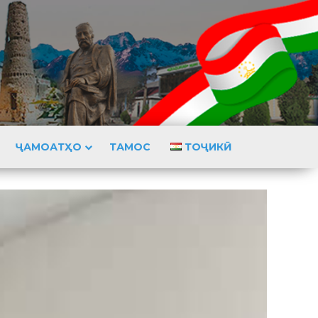
ҶАМОАТҲО
ТАМОС
ТОҶИКӢ