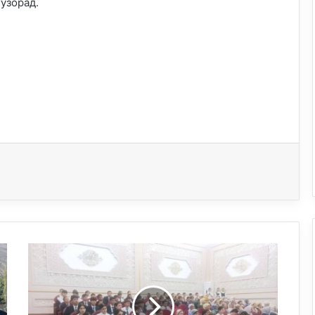
узорад.
У
С
У
Л
И