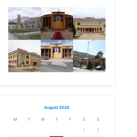
August 2026
M
T
W
T
F
S
S
1
2