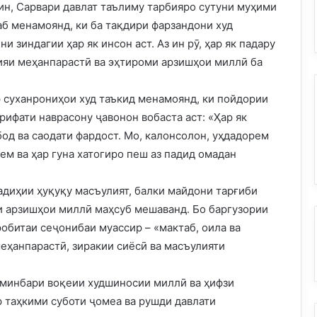
н, Сарвари давлат таълиму тарбияро сутуни муҳими
аб менамоянд, ки ба тақдири фарзандони худ
 зиндагии ҳар як инсон аст. Аз ин рӯ, ҳар як падару
ҳияи меҳанпарастӣ ва эҳтироми арзишҳои миллӣ ба
р суханрониҳои худ таъкид менамоянд, ки пойдории
рифати наврасону ҷавонон вобаста аст: «Ҳар як
бод ва саодати фардост. Мо, калонсолон, уҳдадорем
м ва ҳар гуна хатогиро пеш аз падид омадан
адиҳии ҳуқуқу масъулият, балки майдони тарғиби
и арзишҳои миллӣ маҳсуб мешаванд. Бо баргузории
робитаи сеҷонибаи муассир – «мактаб, оила ва
меҳанпарастӣ, зиракии сиёсӣ ва масъулияти
к минбари воқеии худшиносии миллӣ ва ҳифзи
р таҳкими суботи ҷомеа ва рушди давлати