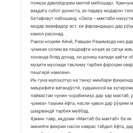
пояҳои давлатдории миллӣ мебошад». Ҳамчуни
ваҳдату субот дониста, аз падару модарон тал
бетафовут набошанд: «Оила – мактаби нахустини
модар вазифадор аст, ки фарзандашро дар рӯ
камол расонад.
Раиси ноҳияи Айнӣ, Равшан Раҳимзода низ да
ҷомеаи солим ва пешрафти ноҳия аз сатҳи маъ
хонанда бояд донад, ки дониш калиди ҳаёти о
муҳити мусоиди таълиму тарбия фароҳам оваре
пешгирӣ намоем».
Ин гуна мулоқотҳо на танҳо минбари фаҳмонд
маърифати ватандӯстӣ, худшиносӣ ва эҳтиром
пайвастаи чунин чорабиниҳо дар ҳар мактаб, 
ҷомеа» таҳким ёфта, насли ҷавон дар рӯҳияи 
шаҳрвандӣ тарбия меёбад.
Ҳамин тавр, иқдоми «Мактаб ба мактаб» ба я
амнияти фикрии насли наврас табдил ёфта, да