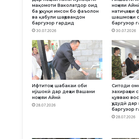
д
мақомоти Ваколатдор оид
ноҳияи Айн
а
ба ҳуқуқи инсон бо фаъолон
натиҷаҳои 
р
ва қабули шаҳрвандон
шашмоҳаи 
н
баргузор гардид
баргузор 
о
30.07.2026
30.07.2026
ҳ
и
я
и
А
й
н
ӣ
Ифтитоҳи шабакаи оби
Ситоди о
д
нӯшокӣ дар деҳаи Вашани
захираҳои 
а
ноҳияи Айнӣ
қувваю вос
р
ҳудудӣ дар
28.07.2026
д
баргузор 
о
28.07.2026
и
р
а
и