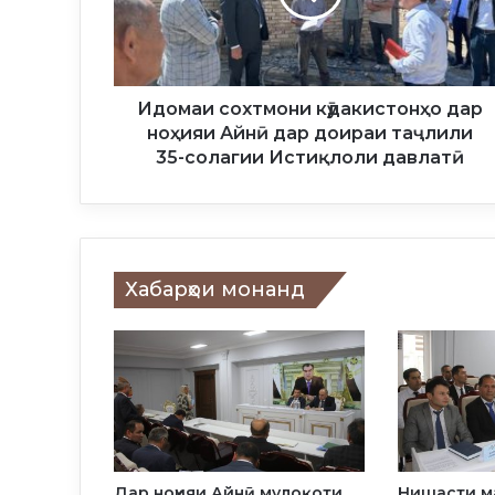
и
с
о
х
т
Идомаи сохтмони кӯдакистонҳо дар
м
ноҳияи Айнӣ дар доираи таҷлили
о
35-солагии Истиқлоли давлатӣ
н
и
к
ӯ
д
Хабарҳои монанд
а
к
и
с
т
о
н
ҳ
о
Дар ноҳияи Айнӣ мулоқоти
Нишасти м