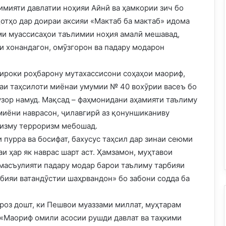
мияти давлатии ноҳияи Айнӣ ва ҳамкории зич бо
отҳо дар доираи аксияи «Мактаб ба мактаб» идома
оми муассисаҳои таълимии ноҳия амалӣ мешавад,
и хонандагон, омӯзгорон ва падару модарон
тироки роҳбарону мутахассисони соҳаҳои маориф,
аи таҳсилоти миёнаи умумии № 40 вохӯрии васеъ бо
узор намуд. Мақсад – фаҳмонидани аҳамияти таълиму
миёни наврасон, ҷилавгирӣ аз қонуншиканиву
мизму терроризм мебошад.
 пурра ва босифат, бахусус таҳсил дар зинаи сеюми
и ҳар як наврас шарт аст. Ҳамзамон, муҳтавои
масъулияти падару модар барои таълиму тарбияи
рбияи ватандӯстии шаҳрвандон» бо забони содда ба
роз дошт, ки Пешвои муаззами миллат, муҳтарам
 «Маориф омили асосии рушди давлат ва таҳкими