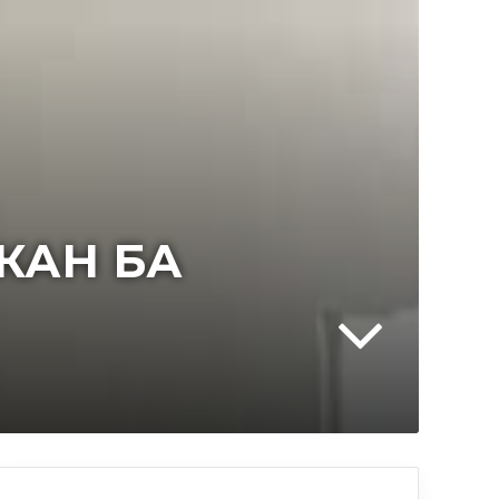
КАН БА