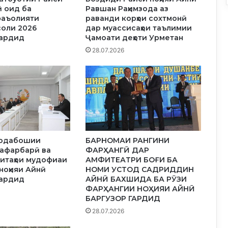
А
ӣ оид ба
Равшан Раҳимзода аз
Ъ
фаъолияти
раванди корҳои сохтмонӣ
Л
соли 2026
дар муассисаҳои таълимии
И
гардид
Ҷамоати деҳоти Урметан
М
28.07.2026
У
Т
А
Р
Б
И
Я
И
модабошии
БАРНОМАИ РАНГИНИ
С
сафарбарӣ ва
ФАРҲАНГӢ ДАР
О
итаҳои мудофиаи
АМФИТЕАТРИ БОҒИ БА
Л
 ноҳияи Айнӣ
НОМИ УСТОД САДРИДДИН
И
гардид
АЙНӢ БАХШИДА БА РӮЗИ
М
ФАРҲАНГИИ НОҲИЯИ АЙНӢ
БАРГУЗОР ГАРДИД
28.07.2026