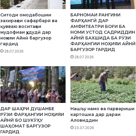
Н
М
Ситоди омодабошии
БАРНОМАИ РАНГИНИ
О
захираҳои сафарбарӣ ва
ФАРҲАНГӢ ДАР
/
қувваю воситаҳои
АМФИТЕАТРИ БОҒИ БА
Б
мудофиаи ҳудудӣ дар
НОМИ УСТОД САДРИДДИН
П
ноҳияи Айнӣ баргузор
АЙНӢ БАХШИДА БА РӮЗИ
Н
гардид
ФАРҲАНГИИ НОҲИЯИ АЙНӢ
БАРГУЗОР ГАРДИД
М
28.07.2026
д
28.07.2026
а
р
н
о
ҳ
и
я
и
ДАР ШАҲРИ ДУШАНБЕ
Нашъу намо ва парвариши
А
РӮЗИ ФАРҲАНГИИ НОҲИЯИ
картошка дар дараи
й
АЙНӢ БО ШУКӮҲУ
Аловиддин
ШАҲОМАТ БАРГУЗОР
н
23.07.2026
ГАРДИД
ӣ