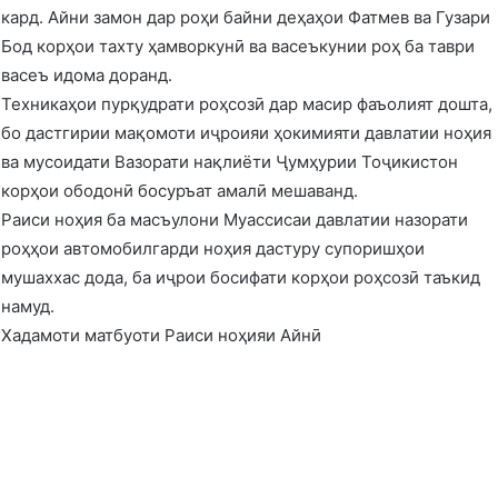
кард. Айни замон дар роҳи байни деҳаҳои Фатмев ва Гузари
Бод корҳои тахту ҳамворкунӣ ва васеъкунии роҳ ба таври
васеъ идома доранд.
Техникаҳои пурқудрати роҳсозӣ дар масир фаъолият дошта,
бо дастгирии мақомоти иҷроияи ҳокимияти давлатии ноҳия
ва мусоидати Вазорати нақлиёти Ҷумҳурии Тоҷикистон
корҳои ободонӣ босуръат амалӣ мешаванд.
Раиси ноҳия ба масъулони Муассисаи давлатии назорати
роҳҳои автомобилгарди ноҳия дастуру супоришҳои
мушаххас дода, ба иҷрои босифати корҳои роҳсозӣ таъкид
намуд.
Хадамоти матбуоти Раиси ноҳияи Айнӣ