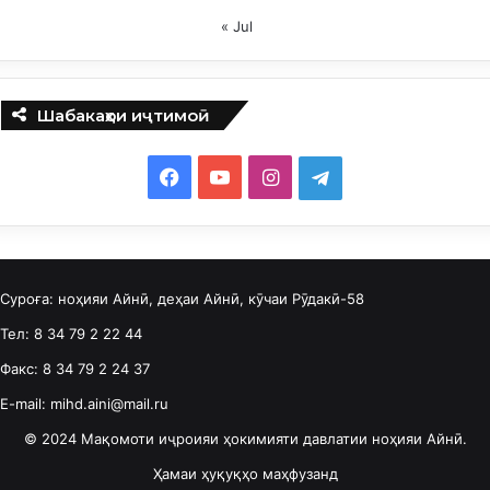
« Jul
Шабакаҳои иҷтимоӣ
F
Y
I
T
a
o
n
e
c
u
s
l
Суроға: ноҳияи Айнӣ, деҳаи Айнӣ, кӯчаи Рӯдакӣ-58
e
T
t
e
Тел: 8 34 79 2 22 44
b
u
a
g
Факс: 8 34 79 2 24 37
o
b
g
r
E-mail: mihd.aini@mail.ru
o
e
r
a
© 2024 Мақомоти иҷроияи ҳокимияти давлатии ноҳияи Айнӣ.
Ҳамаи ҳуқуқҳо маҳфузанд
k
a
m