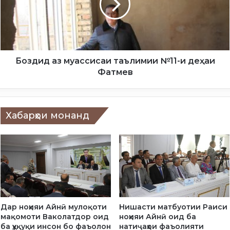
х
и
ш
д
и
а
д
з
а
м
б
у
Боздид аз муассисаи таълимии №11-и деҳаи
а
а
Фатмев
Р
с
ӯ
с
з
и
и
с
Хабарҳои монанд
у
а
м
и
у
т
м
а
и
ъ
ҷ
л
а
и
ҳ
м
Дар ноҳияи Айнӣ мулоқоти
Нишасти матбуотии Раиси
о
и
мақомоти Ваколатдор оид
ноҳияи Айнӣ оид ба
н
и
ба ҳуқуқи инсон бо фаъолон
натиҷаҳои фаъолияти