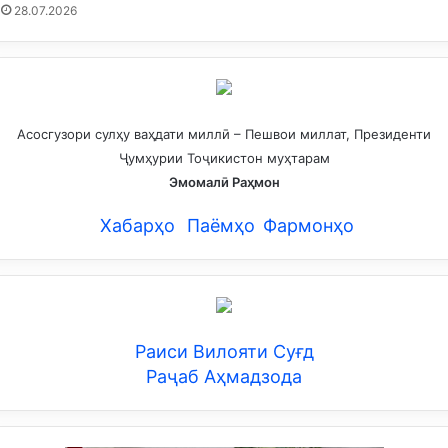
28.07.2026
Асосгузори сулҳу ваҳдати миллӣ – Пешвои миллат, Президенти
Ҷумҳурии Тоҷикистон муҳтарам
Эмомалӣ Раҳмон
Хабарҳо
Паёмҳо
Фармонҳо
Раиси Вилояти Суғд
Раҷаб Аҳмадзода