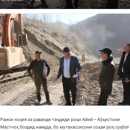
Раиси ноҳия аз раванди таҷдиди роҳи Айнӣ – Кӯҳистони
Мастчоҳ боздид намуда, бо мутахассисони соҳаи роҳ суҳбат