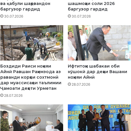
и
№
ва қабули шаҳрвандон
шашмоҳаи соли 2026
и
1
баргузор гардид
баргузор гардид
п
1
30.07.2026
30.07.2026
е
-
ш
и
г
д
и
е
р
ҳ
ӣ
а
в
и
а
Ф
Боздиди Раиси ноҳияи
Ифтитоҳи шабакаи оби
м
а
Айнӣ Равшан Раҳимзода аз
нӯшокӣ дар деҳаи Вашани
у
т
раванди корҳои сохтмонӣ
ноҳияи Айнӣ
б
м
дар муассисаҳои таълимии
28.07.2026
о
е
Ҷамоати деҳоти Урметан
р
в
28.07.2026
и
з
а
б
о
В