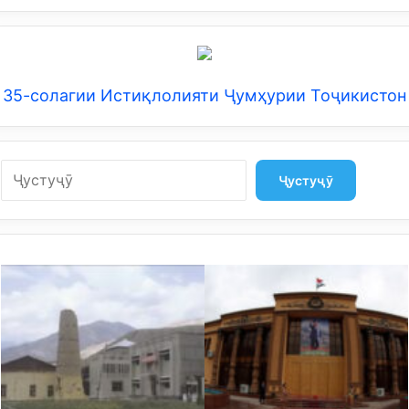
35-солагии Истиқлолияти Ҷумҳурии Тоҷикистон
Search
Ҷустуҷӯ