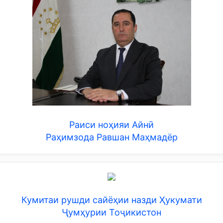
Раиси ноҳияи Айнӣ
Раҳимзода Равшан Маҳмадёр
Кумитаи рушди сайёҳии назди Ҳукумати
Ҷумҳурии Тоҷикистон