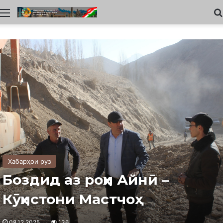
Меню
Хабарҳои руз
Боздид аз роҳи Айнӣ –
Кӯҳистони Мастчоҳ
08.12.2025
136