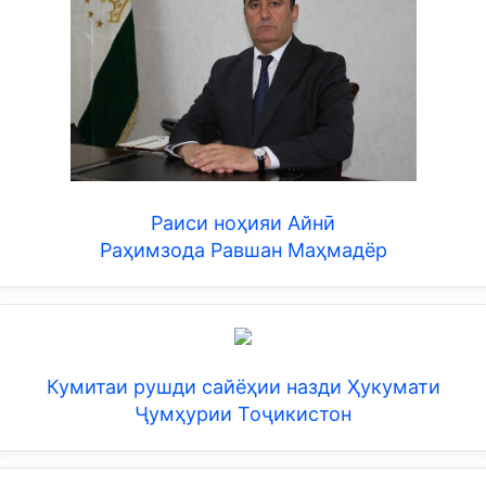
Раиси ноҳияи Айнӣ
Раҳимзода Равшан Маҳмадёр
Кумитаи рушди сайёҳии назди Ҳукумати
Ҷумҳурии Тоҷикистон