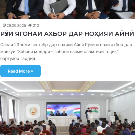
29.09.2025
210
РӮЗИ ЯГОНАИ АХБОР ДАР НОҲИЯИ АЙНӢ
Санаи 23-юми сентябр дар ноҳияи Айнӣ Рӯзи ягонаи ахбор дар
мавзӯи “Забони модарӣ – забони назми оламгири тоҷик”
баргузор гардид…
Read More »