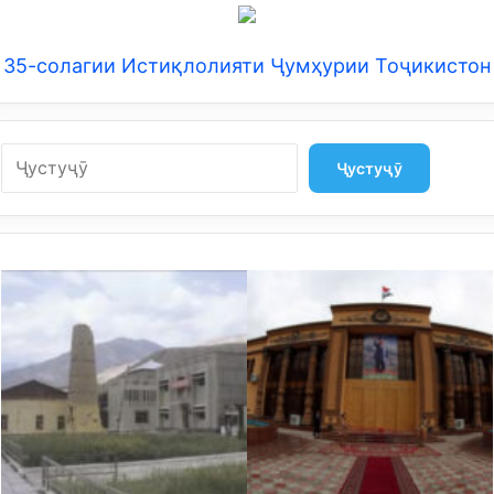
35-солагии Истиқлолияти Ҷумҳурии Тоҷикистон
Search
Ҷустуҷӯ