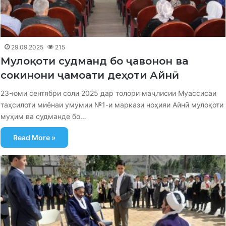
29.09.2025
215
Мулоқоти судманд бо ҷавонон ва
сокинони ҷамоати деҳоти Айнӣ
23-юми сентябри соли 2025 дар толори маҷлисии Муассисаи
таҳсилоти миёнаи умумии №1-и маркази ноҳияи Айнӣ мулоқоти
муҳим ва судманде бо…
Read More »