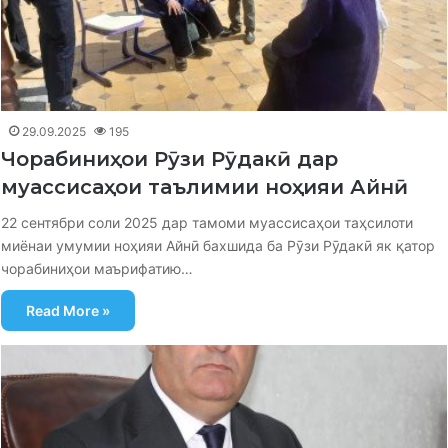
29.09.2025
195
Чорабиниҳои Рӯзи Рӯдакӣ дар
муассисаҳои таълимии ноҳияи Айнӣ
22 сентябри соли 2025 дар тамоми муассисаҳои таҳсилоти
миёнаи умумии ноҳияи Айнӣ бахшида ба Рӯзи Рӯдакӣ як қатор
чорабиниҳои маърифатию…
Read More »