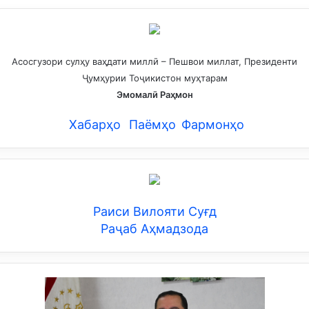
Асосгузори сулҳу ваҳдати миллӣ – Пешвои миллат, Президенти
Ҷумҳурии Тоҷикистон муҳтарам
Эмомалӣ Раҳмон
Хабарҳо
Паёмҳо
Фармонҳо
Раиси Вилояти Суғд
Раҷаб Аҳмадзода