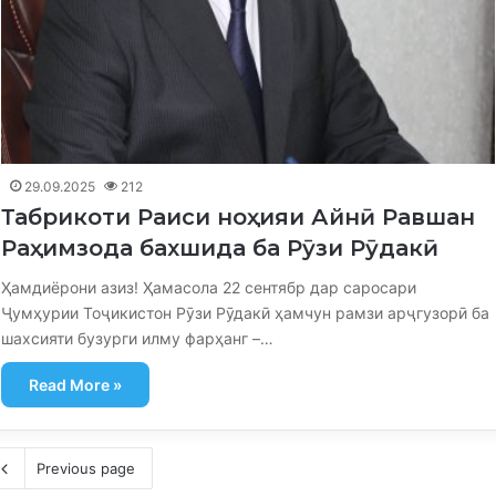
29.09.2025
212
Табрикоти Раиси ноҳияи Айнӣ Равшан
Раҳимзода бахшида ба Рӯзи Рӯдакӣ
Ҳамдиёрони азиз! Ҳамасола 22 сентябр дар саросари
Ҷумҳурии Тоҷикистон Рӯзи Рӯдакӣ ҳамчун рамзи арҷгузорӣ ба
шахсияти бузурги илму фарҳанг –…
Read More »
Previous page