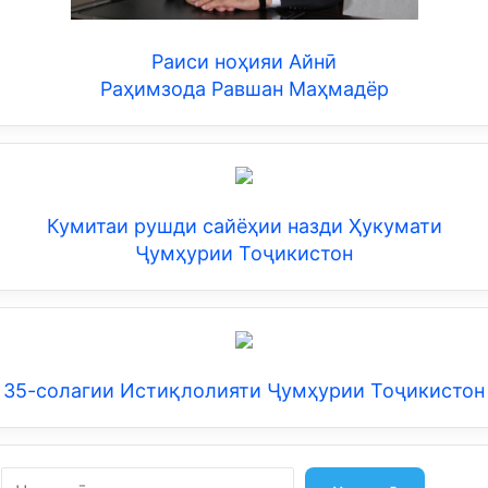
Раиси ноҳияи Айнӣ
Раҳимзода Равшан Маҳмадёр
Кумитаи рушди сайёҳии назди Ҳукумати
Ҷумҳурии Тоҷикистон
35-солагии Истиқлолияти Ҷумҳурии Тоҷикистон
Search