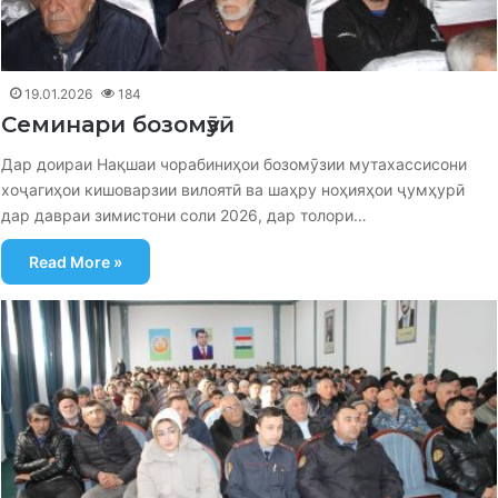
19.01.2026
184
Семинари бозомӯзӣ
Дар доираи Нақшаи чорабиниҳои бозомӯзии мутахассисони
хоҷагиҳои кишоварзии вилоятӣ ва шаҳру ноҳияҳои ҷумҳурӣ
дар давраи зимистони соли 2026, дар толори…
Read More »