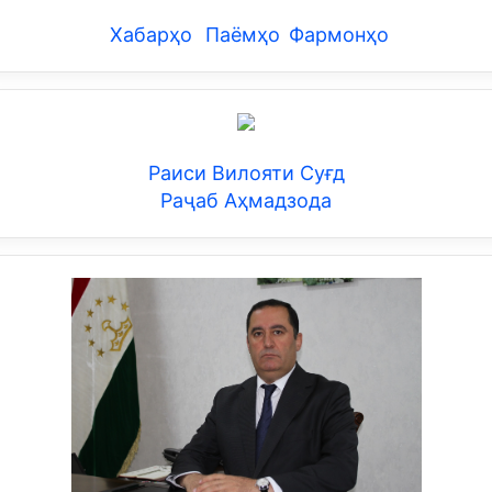
Хабарҳо
Паёмҳо
Фармонҳо
Раиси Вилояти Суғд
Раҷаб Аҳмадзода