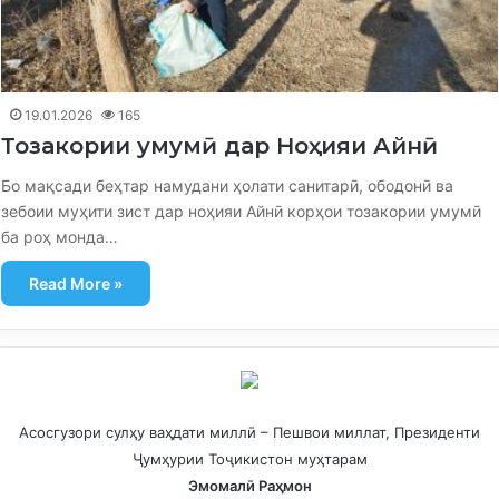
19.01.2026
165
Тозакории умумӣ дар Ноҳияи Айнӣ
Бо мақсади беҳтар намудани ҳолати санитарӣ, ободонӣ ва
зебоии муҳити зист дар ноҳияи Айнӣ корҳои тозакории умумӣ
ба роҳ монда…
Read More »
Асосгузори сулҳу ваҳдати миллӣ – Пешвои миллат, Президенти
Ҷумҳурии Тоҷикистон муҳтарам
Эмомалӣ Раҳмон