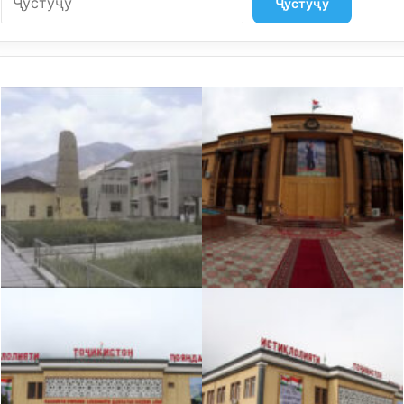
Ҷустуҷӯ