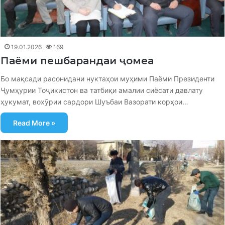
19.01.2026
169
Паёми пешбарандаи ҷомеа
Бо мақсади расонидани нуктаҳои муҳими Паёми Президенти
Ҷумҳурии Тоҷикистон ва татбиқи амалии сиёсати давлату
ҳукумат, вохӯрии сардори Шуъбаи Вазорати корҳои…
Read More »