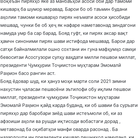
Воқеъан пиряхҳо яке аз манбаъҳои асоси обӣ дар тамоми
кишварҳ ба шумор меравад. Барои бо об таъмин будани
аҳолии тамоми кишварҳо пирях неъмати асоси ҳисобиди
мешвад, чунки бе об ҳеҷ як нафаре наметавонад зиндагони
намуда умр ба сар барад. Бояд гуфт, ки пирях аксар вақт
ҳамчн синоними пирях шави истифода мешавад. Барои дар
сатҳи байналмилали ошно сохтани ин гуна мафҳумҳо самҳи
бевоситаи Асосгузори сулҳу ваҳдати милли пешвои миллат,
президенти Ҷумҳурии Тоҷиистон муҳтарам Эмомалӣ
Раҳмон басо рангин аст.
Бояд ёдовар шуд, ки ҳануз моҳи марти соли 2021 зимни
нахустин ҷаласаи пешвоёни эътилофи обу иқлим пешвои
миллат, президенти ҷумҳурии Тоҷикистон муҳтарам
Эмомалӣ Раҳмон қайд карда буданд, ки об шавии ба суръати
пиряхҳо дар баробари зиёд шави истеъмоли об, ки аз
афзоиши аҳоли ва рушди иқтисоди вобастаги дорад ,
метавонад ба оқибатҳои манфи оварда расонад . Ба
назардошти ин президенти кишвар пешниҳод намуданд, ки