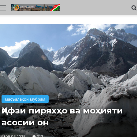
Меню
масъалаҳои мубрам
Ҳифзи пиряхҳо ва моҳияти
асосии он
05.06.2025
312