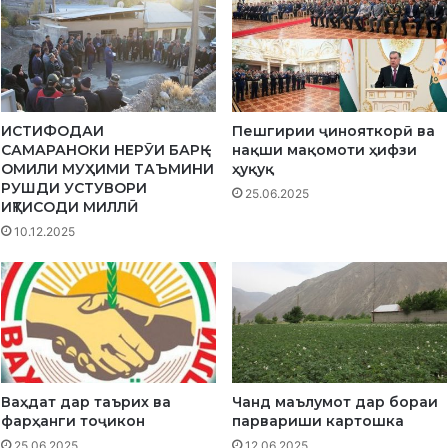
ИСТИФОДАИ
Пешгирии ҷинояткорӣ ва
САМАРАНОКИ НЕРӮИ БАРҚ –
нақши мақомоти ҳифзи
ОМИЛИ МУҲИМИ ТАЪМИНИ
ҳуқуқ
РУШДИ УСТУВОРИ
25.06.2025
ИҚТИСОДИ МИЛЛӢ
10.12.2025
Ваҳдат дар таърих ва
Чанд маълумот дар бораи
фарҳанги тоҷикон
парвариши картошка
25.06.2025
12.06.2025