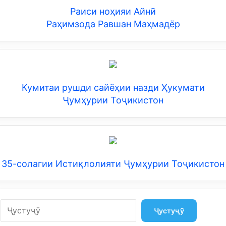
Раиси ноҳияи Айнӣ
Раҳимзода Равшан Маҳмадёр
Кумитаи рушди сайёҳии назди Ҳукумати
Ҷумҳурии Тоҷикистон
35-солагии Истиқлолияти Ҷумҳурии Тоҷикистон
Search
Ҷустуҷӯ