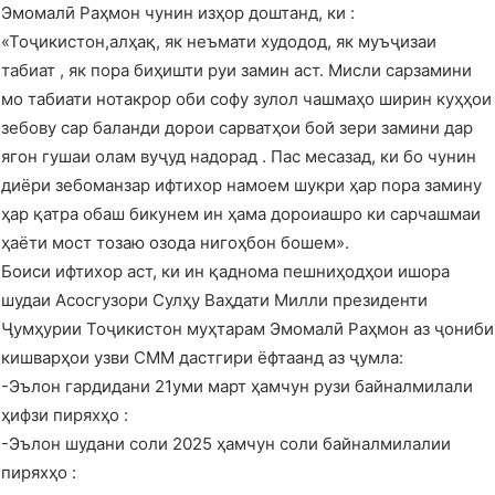
Эмомалӣ Раҳмон чунин изҳор доштанд, ки :
«Тоҷикистон,алҳақ, як неъмати худодод, як муъҷизаи
табиат , як пора биҳишти руи замин аст. Мисли сарзамини
мо табиати нотакрор оби софу зулол чашмаҳо ширин куҳҳои
зебову сар баланди дорои сарватҳои бой зери замини дар
ягон гушаи олам вуҷуд надорад . Пас месазад, ки бо чунин
диёри зебоманзар ифтихор намоем шукри ҳар пора замину
ҳар қатра обаш бикунем ин ҳама дороиашро ки сарчашмаи
ҳаёти мост тозаю озода нигоҳбон бошем».
Боиси ифтихор аст, ки ин қаднома пешниҳодҳои ишора
шудаи Асосгузори Сулҳу Ваҳдати Милли президенти
Ҷумҳурии Тоҷикистон муҳтарам Эмомалӣ Раҳмон аз ҷониби
кишварҳои узви СММ дастгири ёфтаанд аз ҷумла:
-Эълон гардидани 21уми март ҳамчун рузи байналмилали
ҳифзи пиряхҳо :
-Эълон шудани соли 2025 ҳамчун соли байналмилалии
пиряхҳо :