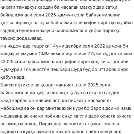
ҷиҳати тамаркуз кардан ба масалаи мазкур дар сатҳи
байналмилали соли 2025 ҳамчун соли байналмилалии
ҳифзи пиряхҳо ва рузи байналмилали ҳифзи пиряхҳо муайян
гардида бунёди махсуси байналмилали ҳифзи пиряхҳо
таъсис дода шавад.
Ин иқдом дар таърихи 14уми декбри соли 2022 аз ҷониби
маҷмуаи умумии СММ зимни иҷлосияи 77уми худ қатномаи
«2025 соли байналмилалии щифзи пиряхҳо», ки аз ҷониби
Ҷумҳурии Тоҷикистон пешбари шуда буд бо иттифоқ онро
қабул кард.
Боиси ифтихор ва қаноатмандист, соли 2025 соли
байналмилалии ҳифзи пиряхҳо қабул ва еълон гардид.
Қайд кардан бо маврид аст, ки пиряхҳо масаҳои ях
мебошанд ва он дар минтақаҳои куҳи бо барфи доими ҷамъ
мешаванд ва қисми поёнии онҳо мисли дарё оҳиста оҳиста
лағжида меоянд. Пирях дар шароити татқиқи геологи
водиҳо ва куҳҳо аҳмияти ниҳоят калон пайдо мекунанд.