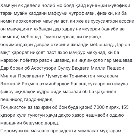
Ҳамчун як делели ҷолиб мо бояд қайд кунем,ки мувофиқи
тарзи муайн кардани мафҳуми ҷуғрофияви, физики, ки ба
номи пиряхология маълум аст, ки яке аз хусусиятҳои асосии
он мавҷудияти яхбанди дар ҳарду нимкурраи (ҷануби ва
шимоли) мебошад. Гумон мервад, ки пиряхҳо
боқимондаҳои давраи охирини яхбанди мебошанд. Дар он
вақт ҳарорат ниҳоят паст яхро маҷбур мекунад, ки ба
марзҳои поёнтар равон шаванд, ки иқлимҳоло гар мешавад.
Дар бораи об Асосгузори Сулҳу Ваҳдати Милли Пешвои
Миллат Президенти Ҷумҳурии Тоҷикистон муҳтарам
Эмомалӣ Раҳмон аз минбарҳои баланд суханрони намуда
фикру ақидаҳои худро оиди масалаи об ба ҷаҳониён
пешниҳод гардониданд.
Тоҷикистон аз захираи об бой буда қариб 7000 пирях, 155
ҳазори кули гуногун ҳаҷм даҳҳо ҳазор чашмаоби оддию
маъдании бешумор дорад.
Перомуни ин маъсала президенти мамлакат муҳтарам