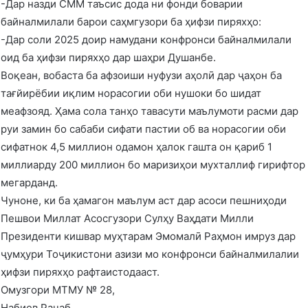
-Дар назди СММ таъсис дода ни фонди боварии
байналмилали барои саҳмгузори ба ҳифзи пиряхҳо:
-Дар соли 2025 доир намудани конфронси байналмилали
оид ба ҳифзи пиряхҳо дар шаҳри Душанбе.
Воқеан, вобаста ба афзоиши нуфузи аҳолӣ дар ҷаҳон ба
тағйирёбии иқлим норасогии оби нушоки бо шидат
меафзояд. Ҳама сола танҳо тавасути маълумоти расми дар
руи замин бо сабаби сифати пастии об ва норасогии оби
сифатнок 4,5 миллион одамон ҳалок гашта он қариб 1
миллиарду 200 миллион бо маризиҳои мухталлиф гирифтор
мегарданд.
Чуноне, ки ба ҳамагон маълум аст дар асоси пешниҳоди
Пешвои Миллат Асосгузори Сулҳу Ваҳдати Милли
Президенти кишвар муҳтарам Эмомалӣ Раҳмон имруз дар
ҷумҳури Тоҷикистони азизи мо конфронси байналмилалии
ҳифзи пиряхҳо рафтаистодааст.
Омузгори МТМУ № 28,
Набиев Раҷаб