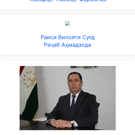
Раиси Вилояти Суғд
Раҷаб Аҳмадзода