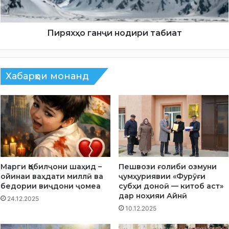
о
г
а
н
Пиряхҳо ганҷи нодири табиат
ҷ
и
н
Хабарҳои монанд
о
д
и
р
и
т
а
б
и
Марги Қобилҷони шаҳид –
Пешвози ғолиби озмуни
а
ойинаи ваҳдати миллӣ ва
ҷумҳуриявии «Фурӯғи
т
бедории виҷдони ҷомеа
субҳи доноӣ — китоб аст»
дар ноҳияи Айнӣ
24.12.2025
10.12.2025