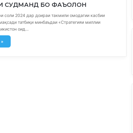
И СУДМАНД БО ФАЪОЛОН
ри соли 2024 дар доираи такмили омодагии касбии
 мақсади татбиқи минбаъдаи «Стратегияи миллии
икистон оид…
 »