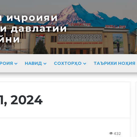
РОИЯ
НАВИД
СОХТОРҲО
ТАЪРИХИ НОҲИЯ
, 2024
432