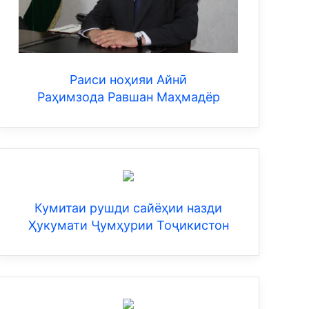
Раиси ноҳияи Айнӣ
Раҳимзода Равшан Маҳмадёр
Кумитаи рушди сайёҳии назди
Ҳукумати Ҷумҳурии Тоҷикистон