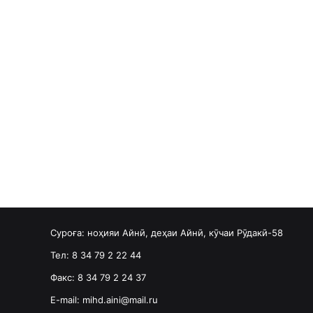
Суроға: ноҳияи Айнӣ, деҳаи Айнӣ, кӯчаи Рӯдакӣ-58
Тел: 8 34 79 2 22 44
Факс: 8 34 79 2 24 37
E-mail: mihd.aini@mail.ru