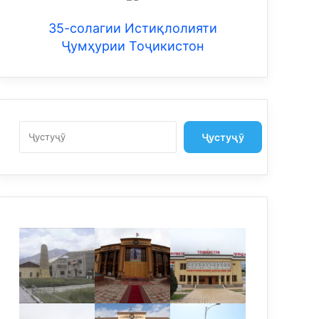
35-солагии Истиқлолияти
Ҷумҳурии Тоҷикистон
Search
Ҷустуҷӯ