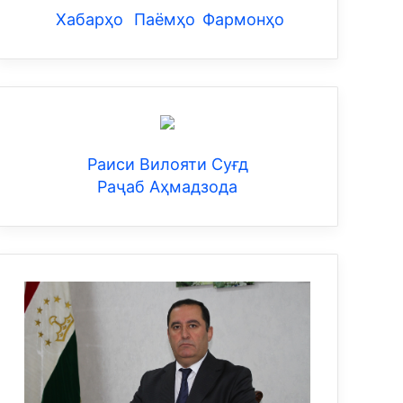
Хабарҳо
Паёмҳо
Фармонҳо
Раиси Вилояти Суғд
Раҷаб Аҳмадзода