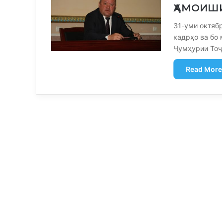
ҲАМОИШ
31-уми октяб
кадрҳо ва бо
Ҷумҳурии Тоҷ
Read More