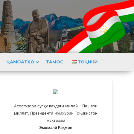
ҶАМОАТҲО
ТАМОС
ТОҶИКӢ
Асосгузори сулҳу ваҳдати миллӣ – Пешвои
миллат, Президенти Ҷумҳурии Тоҷикистон
муҳтарам
Эмомалӣ Раҳмон