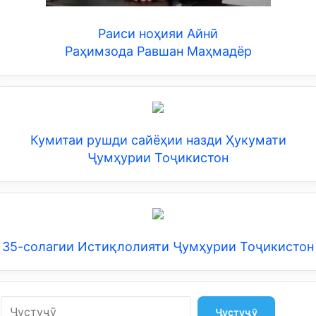
Раиси ноҳияи Айнӣ
Раҳимзода Равшан Маҳмадёр
Кумитаи рушди сайёҳии назди Ҳукумати
Ҷумҳурии Тоҷикистон
35-солагии Истиқлолияти Ҷумҳурии Тоҷикистон
Search
Ҷустуҷӯ