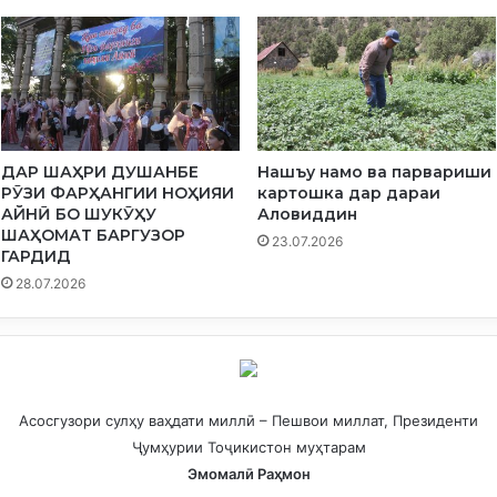
ДАР ШАҲРИ ДУШАНБЕ
Нашъу намо ва парвариши
РӮЗИ ФАРҲАНГИИ НОҲИЯИ
картошка дар дараи
АЙНӢ БО ШУКӮҲУ
Аловиддин
ШАҲОМАТ БАРГУЗОР
23.07.2026
ГАРДИД
28.07.2026
Асосгузори сулҳу ваҳдати миллӣ – Пешвои миллат, Президенти
Ҷумҳурии Тоҷикистон муҳтарам
Эмомалӣ Раҳмон