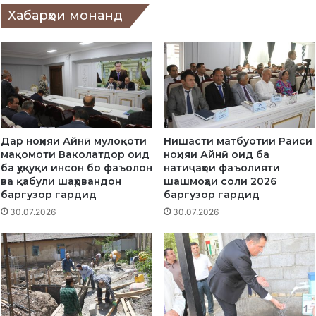
а
Хабарҳои монанд
р
к
а
з
и
с
а
л
Дар ноҳияи Айнӣ мулоқоти
Нишасти матбуотии Раиси
о
мақомоти Ваколатдор оид
ноҳияи Айнӣ оид ба
м
ба ҳуқуқи инсон бо фаъолон
натиҷаҳои фаъолияти
а
ва қабули шаҳрвандон
шашмоҳаи соли 2026
т
баргузор гардид
баргузор гардид
ӣ
30.07.2026
30.07.2026
д
а
р
д
е
ҳ
а