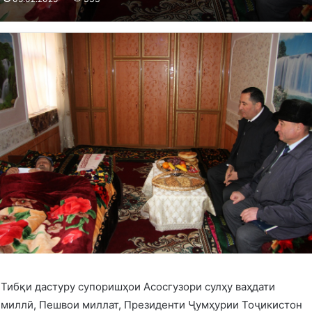
Тибқи дастуру супоришҳои Асосгузори сулҳу ваҳдати
миллӣ, Пешвои миллат, Президенти Ҷумҳурии Тоҷикистон