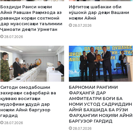
и
Боздиди Раиси ноҳияи
Ифтитоҳи шабакаи оби
Т
Айнӣ Равшан Раҳимзода аз
нӯшокӣ дар деҳаи Вашани
а
раванди корҳои сохтмонӣ
ноҳияи Айнӣ
к
дар муассисаҳои таълимии
28.07.2026
ф
Ҷамоати деҳоти Урметан
о
28.07.2026
н
Ситоди омодабошии
БАРНОМАИ РАНГИНИ
захираҳои сафарбарӣ ва
ФАРҲАНГӢ ДАР
қувваю воситаҳои
АМФИТЕАТРИ БОҒИ БА
мудофиаи ҳудудӣ дар
НОМИ УСТОД САДРИДДИН
ноҳияи Айнӣ баргузор
АЙНӢ БАХШИДА БА РӮЗИ
гардид
ФАРҲАНГИИ НОҲИЯИ АЙНӢ
БАРГУЗОР ГАРДИД
28.07.2026
28.07.2026