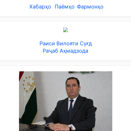
Хабарҳо
Паёмҳо
Фармонҳо
Раиси Вилояти Суғд
Раҷаб Аҳмадзода