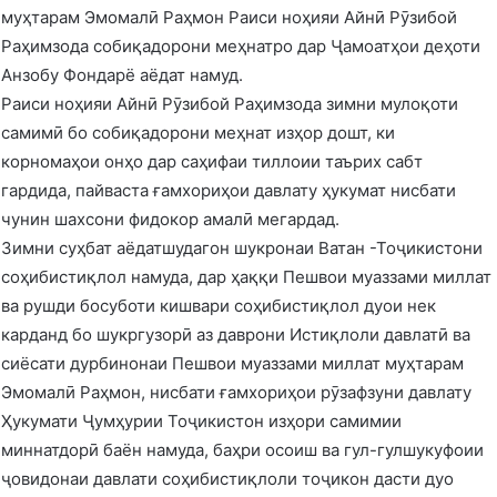
муҳтарам Эмомалӣ Раҳмон Раиси ноҳияи Айнӣ Рӯзибой
Раҳимзода собиқадорони меҳнатро дар Ҷамоатҳои деҳоти
Анзобу Фондарё аёдат намуд.
Раиси ноҳияи Айнӣ Рӯзибой Раҳимзода зимни мулоқоти
самимӣ бо собиқадорони меҳнат изҳор дошт, ки
корномаҳои онҳо дар саҳифаи тиллоии таърих сабт
гардида, пайваста ғамхориҳои давлату ҳукумат нисбати
чунин шахсони фидокор амалӣ мегардад.
Зимни суҳбат аёдатшудагон шукронаи Ватан -Тоҷикистони
соҳибистиқлол намуда, дар ҳаққи Пешвои муаззами миллат
ва рушди босуботи кишвари соҳибистиқлол дуои нек
карданд бо шукргузорӣ аз даврони Истиқлоли давлатӣ ва
сиёсати дурбинонаи Пешвои муаззами миллат муҳтарам
Эмомалӣ Раҳмон, нисбати ғамхориҳои рӯзафзуни давлату
Ҳукумати Ҷумҳурии Тоҷикистон изҳори самимии
миннатдорӣ баён намуда, баҳри осоиш ва гул-гулшукуфоии
ҷовидонаи давлати соҳибистиқлоли тоҷикон дасти дуо