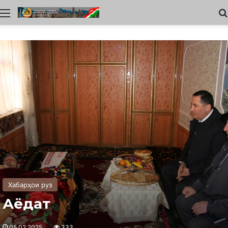
Меню
Хабарҳои руз
Аёдат
05.02.2025
333