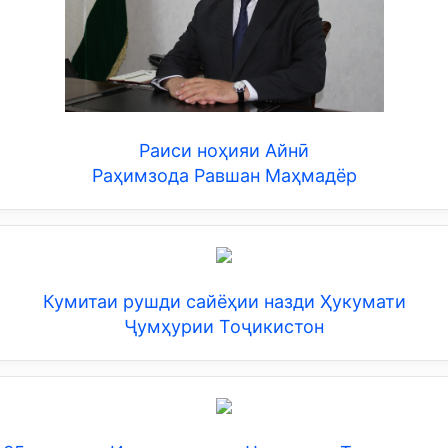
Раиси ноҳияи Айнӣ
Раҳимзода Равшан Маҳмадёр
Кумитаи рушди сайёҳии назди Ҳукумати
Ҷумҳурии Тоҷикистон