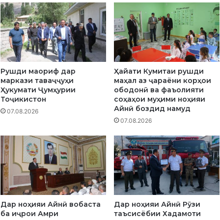
ӣ
Р
а
в
ш
а
н
Рушди маориф дар
Ҳайати Кумитаи рушди
Р
маркази таваҷҷуҳи
маҳал аз ҷараёни корҳои
а
Ҳукумати Ҷумҳурии
ободонӣ ва фаъолияти
ҳ
Тоҷикистон
соҳаҳои муҳими ноҳияи
и
Айнӣ боздид намуд
07.08.2026
м
07.08.2026
з
о
д
а
б
а
х
ш
Дар ноҳияи Айнӣ вобаста
Дар ноҳияи Айнӣ Рӯзи
и
ба иҷрои Амри
таъсисёбии Хадамоти
д