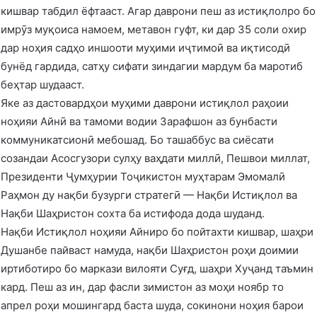
кишвар табдил ёфтааст. Агар даврони пеш аз истиқлолро бо
имрӯз муқоиса намоем, метавон гуфт, ки дар 35 соли охир
дар ноҳия садҳо иншооти муҳими иҷтимоӣ ва иқтисодӣ
бунёд гардида, сатҳу сифати зиндагии мардум ба маротиб
беҳтар шудааст.
Яке аз дастовардҳои муҳими даврони истиқлол раҳоии
ноҳияи Айнӣ ва тамоми водии Зарафшон аз бунбасти
коммуникатсионӣ мебошад. Бо ташаббус ва сиёсати
созандаи Асосгузори сулҳу ваҳдати миллӣ, Пешвои миллат,
Президенти Ҷумҳурии Тоҷикистон муҳтарам Эмомалӣ
Раҳмон ду нақби бузурги стратегӣ — Нақби Истиқлол ва
Нақби Шаҳристон сохта ба истифода дода шуданд.
Нақби Истиқлол ноҳияи Айниро бо пойтахти кишвар, шаҳри
Душанбе пайваст намуда, нақби Шаҳристон роҳи доимии
иртиботиро бо маркази вилояти Суғд, шаҳри Хуҷанд таъмин
кард. Пеш аз ин, дар фасли зимистон аз моҳи ноябр то
апрел роҳи мошингард баста шуда, сокинони ноҳия барои