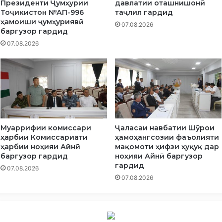
Президенти Ҷумҳурии
давлатии оташнишонӣ
а
Тоҷикистон №АП-996
таҷлил гардид
б
ҳамоиши ҷумҳуриявӣ
07.08.2026
а
баргузор гардид
Р
07.08.2026
ӯ
з
и
Ғ
а
л
а
б
Муаррифии комиссари
Ҷаласаи навбатии Шӯрои
а
ҳарбии Комиссариати
ҳамоҳангсозии фаъолияти
ҳарбии ноҳияи Айнӣ
мақомоти ҳифзи ҳуқуқ дар
баргузор гардид
ноҳияи Айнӣ баргузор
гардид
07.08.2026
07.08.2026