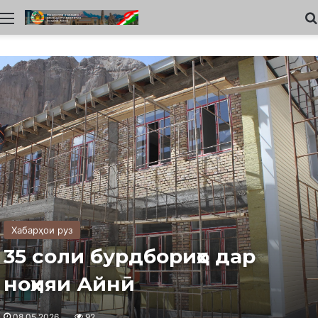
Меню
Хабарҳои руз
35 соли бурдбориҳо дар
ноҳияи Айнӣ
08.05.2026
92