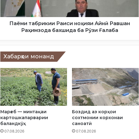
Ф
а
И
б
Х
р
А
и
Паёми табрикии Раиси ноҳияи Айнӣ Равшан
Л
к
Раҳимзода бахшида ба Рӯзи Ғалаба
Қ
и
И
и
М
Р
О
а
Хабарҳои монанд
и
с
и
н
о
ҳ
и
я
Марғеб — минтақаи
Боздид аз корҳои
и
картошкапарварии
сохтмонии корхонаи
А
баландкӯҳ
саноатӣ
й
07.08.2026
07.08.2026
н