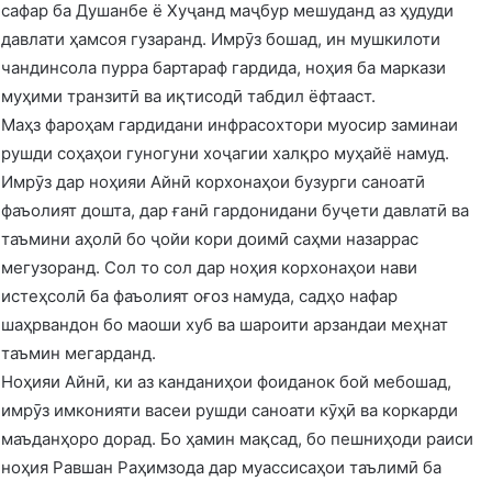
сафар ба Душанбе ё Хуҷанд маҷбур мешуданд аз ҳудуди
давлати ҳамсоя гузаранд. Имрӯз бошад, ин мушкилоти
чандинсола пурра бартараф гардида, ноҳия ба маркази
муҳими транзитӣ ва иқтисодӣ табдил ёфтааст.
Маҳз фароҳам гардидани инфрасохтори муосир заминаи
рушди соҳаҳои гуногуни хоҷагии халқро муҳайё намуд.
Имрӯз дар ноҳияи Айнӣ корхонаҳои бузурги саноатӣ
фаъолият дошта, дар ғанӣ гардонидани буҷети давлатӣ ва
таъмини аҳолӣ бо ҷойи кори доимӣ саҳми назаррас
мегузоранд. Сол то сол дар ноҳия корхонаҳои нави
истеҳсолӣ ба фаъолият оғоз намуда, садҳо нафар
шаҳрвандон бо маоши хуб ва шароити арзандаи меҳнат
таъмин мегарданд.
Ноҳияи Айнӣ, ки аз канданиҳои фоиданок бой мебошад,
имрӯз имконияти васеи рушди саноати кӯҳӣ ва коркарди
маъданҳоро дорад. Бо ҳамин мақсад, бо пешниҳоди раиси
ноҳия Равшан Раҳимзода дар муассисаҳои таълимӣ ба