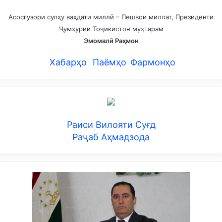
Асосгузори сулҳу ваҳдати миллӣ – Пешвои миллат, Президенти
Ҷумҳурии Тоҷикистон муҳтарам
Эмомалӣ Раҳмон
Хабарҳо
Паёмҳо
Фармонҳо
Раиси Вилояти Суғд
Раҷаб Аҳмадзода