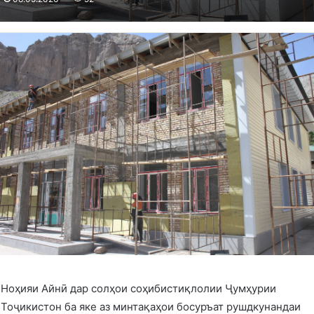
Ноҳияи Айнӣ дар солҳои соҳибистиқлолии Ҷумҳурии
Тоҷикистон ба яке аз минтақаҳои босуръат рушдкунандаи