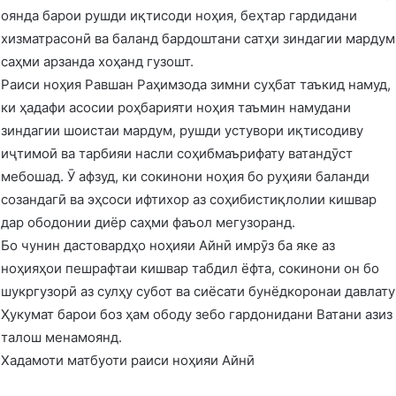
оянда барои рушди иқтисоди ноҳия, беҳтар гардидани
хизматрасонӣ ва баланд бардоштани сатҳи зиндагии мардум
саҳми арзанда хоҳанд гузошт.
Раиси ноҳия Равшан Раҳимзода зимни суҳбат таъкид намуд,
ки ҳадафи асосии роҳбарияти ноҳия таъмин намудани
зиндагии шоистаи мардум, рушди устувори иқтисодиву
иҷтимоӣ ва тарбияи насли соҳибмаърифату ватандӯст
мебошад. Ӯ афзуд, ки сокинони ноҳия бо руҳияи баланди
созандагӣ ва эҳсоси ифтихор аз соҳибистиқлолии кишвар
дар ободонии диёр саҳми фаъол мегузоранд.
Бо чунин дастовардҳо ноҳияи Айнӣ имрӯз ба яке аз
ноҳияҳои пешрафтаи кишвар табдил ёфта, сокинони он бо
шукргузорӣ аз сулҳу субот ва сиёсати бунёдкоронаи давлату
Ҳукумат барои боз ҳам ободу зебо гардонидани Ватани азиз
талош менамоянд.
Хадамоти матбуоти раиси ноҳияи Айнӣ