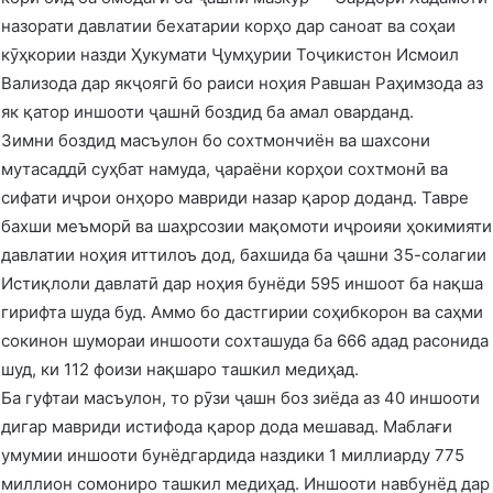
назорати давлатии бехатарии корҳо дар саноат ва соҳаи
кӯҳкории назди Ҳукумати Ҷумҳурии Тоҷикистон Исмоил
Вализода дар якҷоягӣ бо раиси ноҳия Равшан Раҳимзода аз
як қатор иншооти ҷашнӣ боздид ба амал оварданд.
Зимни боздид масъулон бо сохтмончиён ва шахсони
мутасаддӣ суҳбат намуда, ҷараёни корҳои сохтмонӣ ва
сифати иҷрои онҳоро мавриди назар қарор доданд. Тавре
бахши меъморӣ ва шаҳрсозии мақомоти иҷроияи ҳокимияти
давлатии ноҳия иттилоъ дод, бахшида ба ҷашни 35-солагии
Истиқлоли давлатӣ дар ноҳия бунёди 595 иншоот ба нақша
гирифта шуда буд. Аммо бо дастгирии соҳибкорон ва саҳми
сокинон шумораи иншооти сохташуда ба 666 адад расонида
шуд, ки 112 фоизи нақшаро ташкил медиҳад.
Ба гуфтаи масъулон, то рӯзи ҷашн боз зиёда аз 40 иншооти
дигар мавриди истифода қарор дода мешавад. Маблағи
умумии иншооти бунёдгардида наздики 1 миллиарду 775
миллион сомониро ташкил медиҳад. Иншооти навбунёд дар