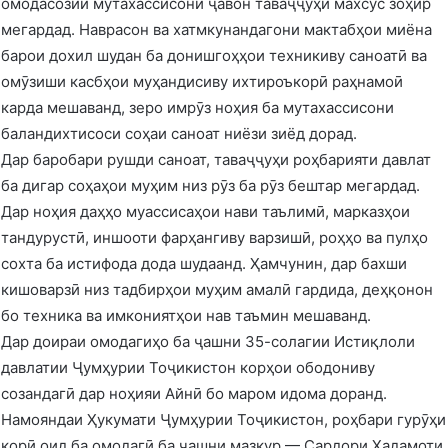
омодасозии мутахассисони ҷавон таваҷҷуҳи махсус зоҳир
мегардад. Наврасон ва хатмкунандагони мактабҳои миёна
барои дохил шудан ба донишгоҳҳои техникиву саноатӣ ва
омӯзиши касбҳои муҳандисиву ихтироъкорӣ раҳнамоӣ
карда мешаванд, зеро имрӯз ноҳия ба мутахассисони
баландихтисоси соҳаи саноат ниёзи зиёд дорад.
Дар баробари рушди саноат, таваҷҷуҳи роҳбарияти давлат
ба дигар соҳаҳои муҳим низ рӯз ба рӯз бештар мегардад.
Дар ноҳия даҳҳо муассисаҳои нави таълимӣ, марказҳои
тандурустӣ, иншооти фарҳангиву варзишӣ, роҳҳо ва пулҳо
сохта ба истифода дода шудаанд. Ҳамчунин, дар бахши
кишоварзӣ низ тадбирҳои муҳим амалӣ гардида, деҳқонон
бо техника ва имкониятҳои нав таъмин мешаванд.
Дар доираи омодагиҳо ба ҷашни 35-солагии Истиқлоли
давлатии Ҷумҳурии Тоҷикистон корҳои ободониву
созандагӣ дар ноҳияи Айнӣ бо маром идома доранд.
Намояндаи Ҳукумати Ҷумҳурии Тоҷикистон, роҳбари гурӯҳи
корӣ оид ба омодагӣ ба ҷашни мазкур — Сардори Хадамоти