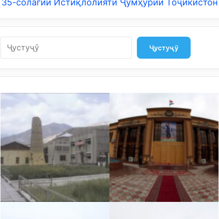
35-солагии Истиқлолияти Ҷумҳурии Тоҷикистон
Search
Ҷустуҷӯ