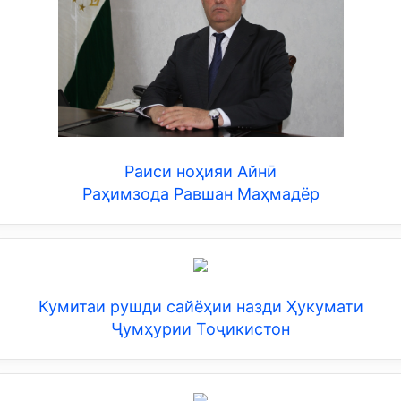
Раиси ноҳияи Айнӣ
Раҳимзода Равшан Маҳмадёр
Кумитаи рушди сайёҳии назди Ҳукумати
Ҷумҳурии Тоҷикистон