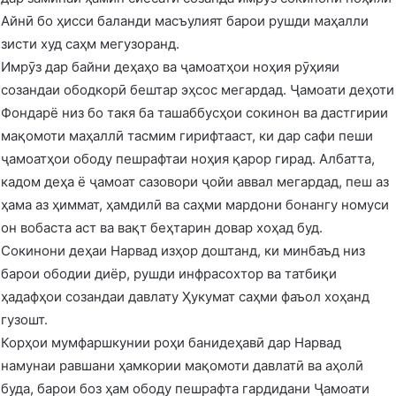
Айнӣ бо ҳисси баланди масъулият барои рушди маҳалли
зисти худ саҳм мегузоранд.
Имрӯз дар байни деҳаҳо ва ҷамоатҳои ноҳия рӯҳияи
созандаи ободкорӣ бештар эҳсос мегардад. Ҷамоати деҳоти
Фондарё низ бо такя ба ташаббусҳои сокинон ва дастгирии
мақомоти маҳаллӣ тасмим гирифтааст, ки дар сафи пеши
ҷамоатҳои ободу пешрафтаи ноҳия қарор гирад. Албатта,
кадом деҳа ё ҷамоат сазовори ҷойи аввал мегардад, пеш аз
ҳама аз ҳиммат, ҳамдилӣ ва саҳми мардони бонангу номуси
он вобаста аст ва вақт беҳтарин довар хоҳад буд.
Сокинони деҳаи Нарвад изҳор доштанд, ки минбаъд низ
барои ободии диёр, рушди инфрасохтор ва татбиқи
ҳадафҳои созандаи давлату Ҳукумат саҳми фаъол хоҳанд
гузошт.
Корҳои мумфаршкунии роҳи банидеҳавӣ дар Нарвад
намунаи равшани ҳамкории мақомоти давлатӣ ва аҳолӣ
буда, барои боз ҳам ободу пешрафта гардидани Ҷамоати