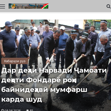
Меню
Хабарҳои руз
Дар деҳаи Нарвади Ҷамоати
деҳоти Фондарё роҳи
байнидеҳавӣ мумфарш
карда шуд
08.06.2026
85