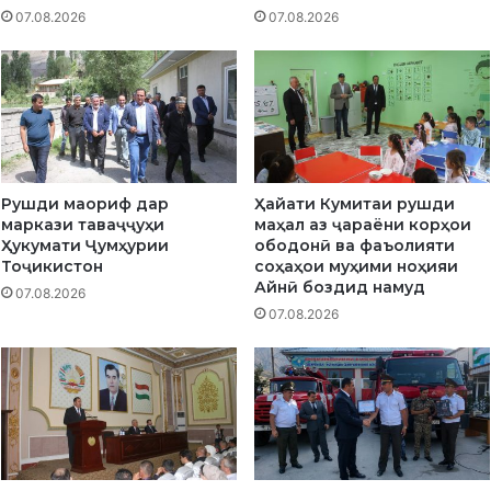
ш
-
07.08.2026
07.08.2026
о
с
н
о
м
л
а
а
ҳ
г
д
и
у
и
д
И
Рушди маориф дар
Ҳайати Кумитаи рушди
т
с
маркази таваҷҷуҳи
маҳал аз ҷараёни корҳои
а
т
Ҳукумати Ҷумҳурии
ободонӣ ва фаъолияти
ҷ
и
Тоҷикистон
соҳаҳои муҳими ноҳияи
л
қ
Айнӣ боздид намуд
07.08.2026
и
л
07.08.2026
л
о
г
л
а
и
р
д
д
а
и
в
д
л
а