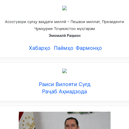
н
ё
д
м
Асосгузори сулҳу ваҳдати миллӣ – Пешвои миллат, Президенти
е
Ҷумҳурии Тоҷикистон муҳтарам
г
Эмомалӣ Раҳмон
а
р
Хабарҳо
Паёмҳо
Фармонҳо
д
а
д
Раиси Вилояти Суғд
Раҷаб Аҳмадзода