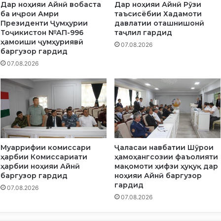
Дар ноҳияи Айнӣ вобаста
Дар ноҳияи Айнӣ Рӯзи
т
ба иҷрои Амри
таъсисёбии Хадамоти
ӣ
Президенти Ҷумҳурии
давлатии оташнишонӣ
и
Тоҷикистон №АП-996
таҷлил гардид
н
ҳамоиши ҷумҳуриявӣ
07.08.2026
ш
баргузор гардид
о
07.08.2026
о
т
и
н
а
в
и
с
Муаррифии комиссари
Ҷаласаи навбатии Шӯрои
а
ҳарбии Комиссариати
ҳамоҳангсозии фаъолияти
й
ҳарбии ноҳияи Айнӣ
мақомоти ҳифзи ҳуқуқ дар
ё
баргузор гардид
ноҳияи Айнӣ баргузор
ҳ
гардид
07.08.2026
ӣ
07.08.2026
б
у