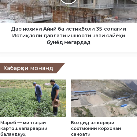
р
ҳ
о
и
к
я
и
и
к
А
Дар ноҳияи Айнӣ ба истиқболи 35-солагии
ӯ
й
Истиқлоли давлатӣ иншооти нави сайёҳӣ
д
н
бунёд мегардад
а
ӣ
к
б
о
а
н
и
Хабарҳои монанд
и
с
и
т
м
и
к
қ
о
б
н
о
и
л
я
и
Марғеб — минтақаи
Боздид аз корҳои
т
3
картошкапарварии
сохтмонии корхонаи
а
5
баландкӯҳ
саноатӣ