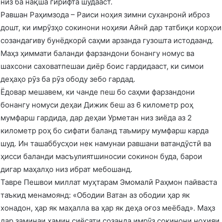
низ ба нақша гирифта шудааст.
Равшан Раҳимзода – Раиси ноҳия зимни суханронӣ иброз
дошт, ки имрӯзҳо сокинони ноҳияи Айнӣ дар татбиқи корҳои
созандагиву бунёдкорӣ саҳми арзанда гузошта истодаанд.
Маҳз ҳиммати баланди фарзандони бонангу номус ва
шахсони саховатпешаи диёр боис гардидааст, ки симои
деҳаҳо рӯз ба рӯз ободу зебо гардад.
Ёдовар мешавем, ки чанде пеш бо саҳми фарзандони
бонангу номуси деҳаи Дижик беш аз 6 километр роҳ
мумфарш гардида, дар деҳаи Урметан низ зиёда аз 2
километр роҳ бо сифати баланд таъмиру мумфарш карда
шуд. Ин ташаббусҳои нек намунаи равшани ватандӯстӣ ва
ҳисси баланди масъулиятшиносии сокинон буда, барои
дигар маҳалҳо низ ибрат мебошанд.
Тавре Пешвои миллат муҳтарам Эмомалӣ Раҳмон пайваста
таъкид менамоянд: «Ободии Ватан аз ободии ҳар як
хонадон, ҳар як маҳалла ва ҳар як деҳа оғоз меёбад». Маҳз
дар заминаи ҳамин сиёсати созанда имрӯз сокинони ноҳияи