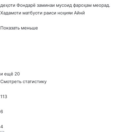
деҳоти Фондарё заминаи мусоид фароҳам меорад.
Хадамоти матбуоти раиси ноҳияи Айнӣ
Показать меньше
и ещё 20
Смотреть статистику
113
6
4