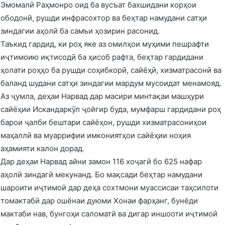
Эмомалӣ Раҳмонро оид ба вусъат бахшидани корҳои
ободонӣ, рушди инфрасохтор ва беҳтар намудани сатҳи
зиндагии аҳолӣ ба самъи ҳозирин расонид.
Таъкид гардид, ки роҳ яке аз омилҳои муҳими пешрафти
иҷтимоию иқтисодӣ ба ҳисоб рафта, беҳтар гардидани
ҳолати роҳҳо ба рушди соҳибкорӣ, сайёҳӣ, хизматрасонӣ ва
баланд шудани сатҳи зиндагии мардум мусоидат менамояд.
Аз ҷумла, деҳаи Нарвад дар масири минтақаи машҳури
сайёҳии Искандаркӯл ҷойгир буда, мумфарш гардидани роҳ
барои ҷалби бештари сайёҳон, рушди хизматрасониҳои
маҳаллӣ ва муаррифии имкониятҳои сайёҳии ноҳия
аҳамияти калон дорад.
Дар деҳаи Нарвад айни замон 116 хоҷагӣ бо 625 нафар
аҳолӣ зиндагӣ мекунанд. Бо мақсади беҳтар намудани
шароити иҷтимоӣ дар деҳа сохтмони муассисаи таҳсилоти
томактабӣ дар ошёнаи дуюми Хонаи фарҳанг, бунёди
мактаби нав, бунгоҳи саломатӣ ва дигар иншооти иҷтимоӣ