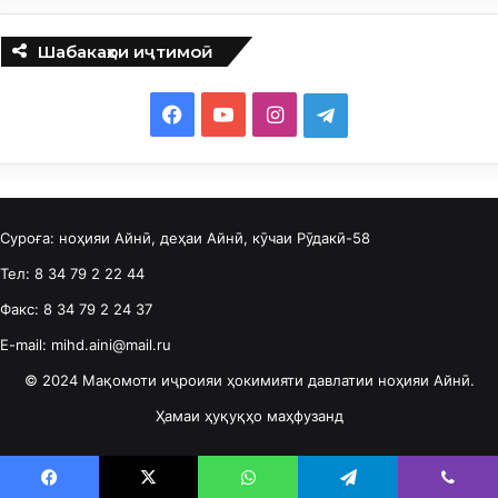
Шабакаҳои иҷтимоӣ
F
Y
I
T
a
o
n
e
c
u
s
l
Суроға: ноҳияи Айнӣ, деҳаи Айнӣ, кӯчаи Рӯдакӣ-58
e
T
t
e
Тел: 8 34 79 2 22 44
b
u
a
g
Факс: 8 34 79 2 24 37
o
b
g
r
E-mail: mihd.aini@mail.ru
o
e
r
a
© 2024 Мақомоти иҷроияи ҳокимияти давлатии ноҳияи Айнӣ.
Ҳамаи ҳуқуқҳо маҳфузанд
k
a
m
m