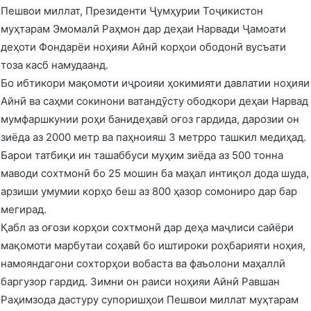
Пешвои миллат, Президенти Ҷумҳурии Тоҷикистон
муҳтарам Эмомалӣ Раҳмон дар деҳаи Нарвади Ҷамоати
деҳоти Фондарёи ноҳияи Айнӣ корҳои ободонӣ вусъати
тоза касб намудаанд.
Бо ибтикори мақомоти иҷроияи ҳокимияти давлатии ноҳияи
Айнӣ ва саҳми сокинони ватандӯсту ободкори деҳаи Нарвад
мумфаршкунии роҳи банидеҳавӣ оғоз гардида, дарозии он
зиёда аз 2000 метр ва паҳноияш 3 метрро ташкил медиҳад.
Барои татбиқи ин ташаббуси муҳим зиёда аз 500 тонна
маводи сохтмонӣ бо 25 мошин ба маҳал интиқол дода шуда,
арзиши умумии корҳо беш аз 800 ҳазор сомониро дар бар
мегирад.
Қабл аз оғози корҳои сохтмонӣ дар деҳа маҷлиси сайёри
мақомоти марбутаи соҳавӣ бо иштироки роҳбарияти ноҳия,
намояндагони сохторҳои вобаста ва фаъолони маҳаллӣ
баргузор гардид. Зимни он раиси ноҳияи Айнӣ Равшан
Раҳимзода дастуру супоришҳои Пешвои миллат муҳтарам