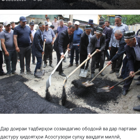
Дар доираи тадбирҳои созандагию ободонӣ ва дар партави
дастуру ҳидоятҳои Асосгузори сулҳу ваҳдати миллӣ,