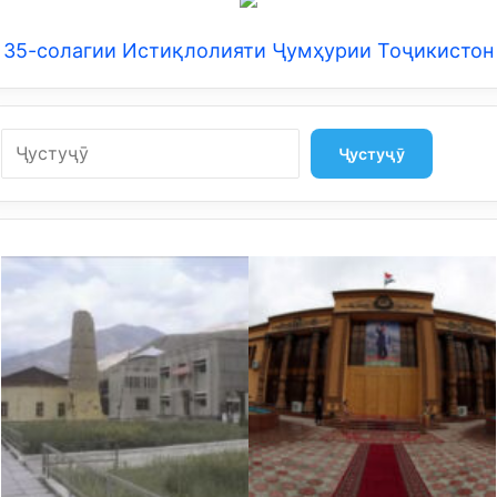
35-солагии Истиқлолияти Ҷумҳурии Тоҷикистон
Search
Ҷустуҷӯ