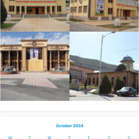
October 2024
M
T
W
T
F
S
S