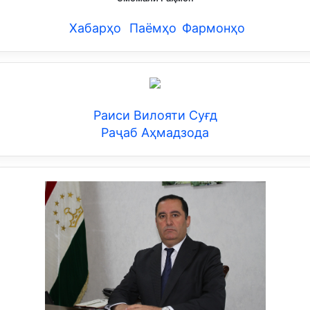
Хабарҳо
Паёмҳо
Фармонҳо
Раиси Вилояти Суғд
Раҷаб Аҳмадзода