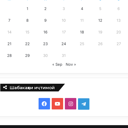
1
2
3
4
5
6
7
8
9
10
11
12
13
14
15
16
17
18
19
20
21
22
23
24
25
26
27
28
29
30
31
« Sep
Nov »
Шабакаҳои иҷтимоӣ
F
Y
I
T
a
o
n
e
c
u
s
l