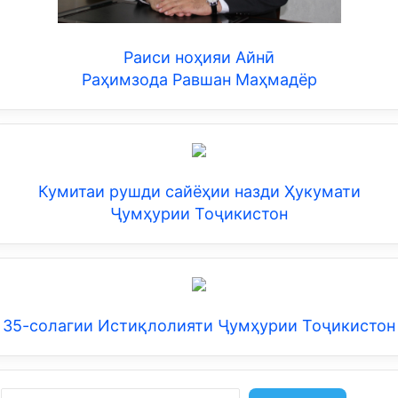
Раиси ноҳияи Айнӣ
Раҳимзода Равшан Маҳмадёр
Кумитаи рушди сайёҳии назди Ҳукумати
Ҷумҳурии Тоҷикистон
35-солагии Истиқлолияти Ҷумҳурии Тоҷикистон
Search