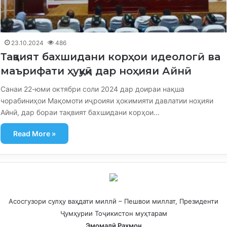
23.10.2024
486
Тақвият бахшидани корҳои идеологӣ ва
маърифати ҳуқуқӣ дар ноҳияи Айнӣ
Санаи 22-юми октябри соли 2024 дар доираи нақша
чорабиниҳои Мақомоти иҷроияи ҳокимияти давлатии ноҳияи
Айнӣ, дар бораи тақвият бахшидани корҳои…
Read More »
Асосгузори сулҳу ваҳдати миллӣ – Пешвои миллат, Президенти
Ҷумҳурии Тоҷикистон муҳтарам
Эмомалӣ Раҳмон