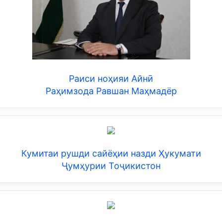
Раиси ноҳияи Айнӣ
Раҳимзода Равшан Маҳмадёр
Кумитаи рушди сайёҳии назди Ҳукумати
Ҷумҳурии Тоҷикистон