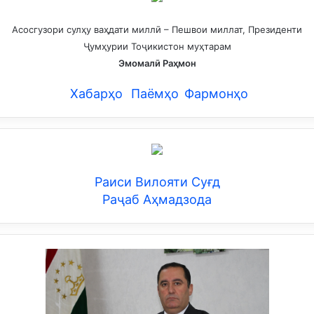
Асосгузори сулҳу ваҳдати миллӣ – Пешвои миллат, Президенти
Ҷумҳурии Тоҷикистон муҳтарам
Эмомалӣ Раҳмон
Хабарҳо
Паёмҳо
Фармонҳо
Раиси Вилояти Суғд
Раҷаб Аҳмадзода