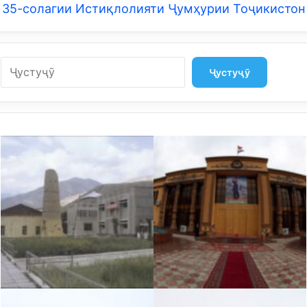
35-солагии Истиқлолияти Ҷумҳурии Тоҷикистон
Search
Ҷустуҷӯ