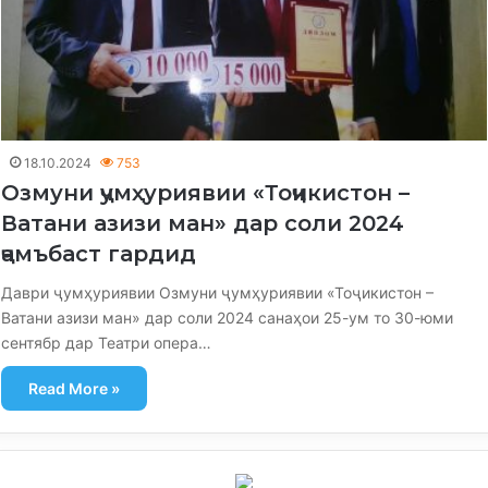
18.10.2024
753
Озмуни ҷумҳуриявии «Тоҷикистон –
Ватани азизи ман» дар соли 2024
ҷамъбаст гардид
Даври ҷумҳуриявии Озмуни ҷумҳуриявии «Тоҷикистон –
Ватани азизи ман» дар соли 2024 санаҳои 25-ум то 30-юми
сентябр дар Театри опера…
Read More »