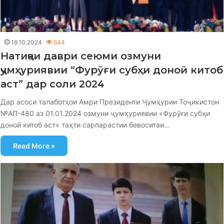
18.10.2024
644
Натиҷаи даври сеюми озмуни
ҷумҳуриявии “Фурӯғи субҳи доноӣ китоб
аст” дар соли 2024
Дар асоси талаботҳои Амри Президенти Ҷумҳурии Тоҷикистон
№АП-480 аз 01.01.2024 озмуни ҷумҳуриявии «Фурӯғи субҳи
доноӣ китоб аст» таҳти сарпарастии бевоситаи…
Read More »