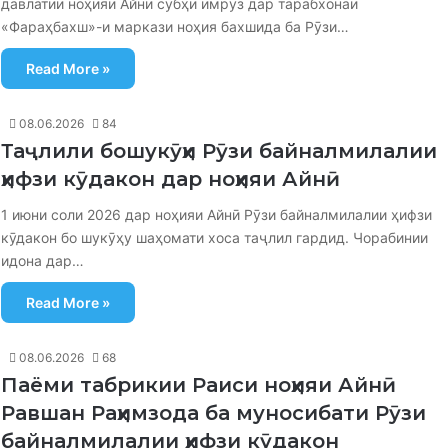
давлатии ноҳияи Айнӣ субҳи имрӯз дар тарабхонаи
«Фараҳбахш»-и маркази ноҳия бахшида ба Рӯзи…
Read More »
08.06.2026
84
Таҷлили бошукӯҳи Рӯзи байналмилалии
ҳифзи кӯдакон дар ноҳияи Айнӣ
1 июни соли 2026 дар ноҳияи Айнӣ Рӯзи байналмилалии ҳифзи
кӯдакон бо шукӯҳу шаҳомати хоса таҷлил гардид. Чорабинии
идона дар…
Read More »
08.06.2026
68
Паёми табрикии Раиси ноҳияи Айнӣ
Равшан Раҳимзода ба муносибати Рӯзи
байналмилалии ҳифзи кӯдакон