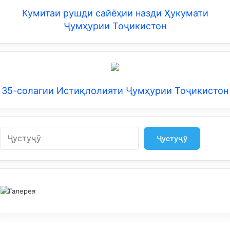
Кумитаи рушди сайёҳии назди Ҳукумати
Ҷумҳурии Тоҷикистон
35-солагии Истиқлолияти Ҷумҳурии Тоҷикистон
Search
Ҷустуҷӯ