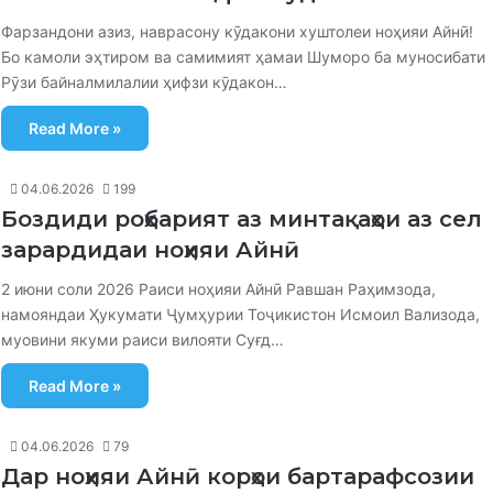
Фарзандони азиз, наврасону кӯдакони хуштолеи ноҳияи Айнӣ!
Бо камоли эҳтиром ва самимият ҳамаи Шуморо ба муносибати
Рӯзи байналмилалии ҳифзи кӯдакон…
Read More »
04.06.2026
199
Боздиди роҳбарият аз минтақаҳои аз сел
зарардидаи ноҳияи Айнӣ
2 июни соли 2026 Раиси ноҳияи Айнӣ Равшан Раҳимзода,
намояндаи Ҳукумати Ҷумҳурии Тоҷикистон Исмоил Вализода,
муовини якуми раиси вилояти Суғд…
Read More »
04.06.2026
79
Дар ноҳияи Айнӣ корҳои бартарафсозии