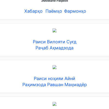
Эмомалӣ Раҳмон
Хабарҳо
Паёмҳо
Фармонҳо
Раиси Вилояти Суғд
Раҷаб Аҳмадзода
Раиси ноҳияи Айнӣ
Раҳимзода Равшан Маҳмадёр