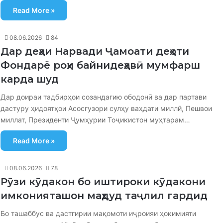
Read More »
08.06.2026
84
Дар деҳаи Нарвади Ҷамоати деҳоти
Фондарё роҳи байнидеҳавӣ мумфарш
карда шуд
Дар доираи тадбирҳои созандагию ободонӣ ва дар партави
дастуру ҳидоятҳои Асосгузори сулҳу ваҳдати миллӣ, Пешвои
миллат, Президенти Ҷумҳурии Тоҷикистон муҳтарам…
Read More »
08.06.2026
78
Рӯзи кӯдакон бо иштироки кӯдакони
имконияташон маҳдуд таҷлил гардид
Бо ташаббус ва дастгирии мақомоти иҷроияи ҳокимияти