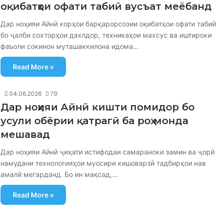
оқибатҳои офати табиӣ вусъат меёбанд
Дар ноҳияи Айнӣ корҳои барқарорсозии оқибатҳои офати табиӣ
бо ҷалби сохторҳои дахлдор, техникаҳои махсус ва иштироки
фаъоли сокинон муташаккилона идома…
Read More »
04.06.2026
79
Дар ноҳияи Айнӣ кишти помидор бо
усули обёрии қатрагӣ ба роҳ монда
мешавад
Дар ноҳияи Айнӣ ҷиҳати истифодаи самараноки замин ва ҷорӣ
намудани технологияҳои муосири кишоварзӣ тадбирҳои нав
амалӣ мегарданд. Бо ин мақсад,…
Read More »