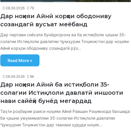
08.06.2026
79
Дар ноҳияи Айнӣ корҳои ободониву
созандагӣ вусъат меёбанд
Дар партави сиёсати бунёдкорона ва ба истиқболи ҷашни 35-
солагии Истиқлоли давлатии Ҷумҳурии Тоҷикистон дар ноҳияи
Айнӣ корҳои ободониву созандагӣ рӯз…
Read More »
08.06.2026
96
Дар ноҳияи Айнӣ ба истиқболи 35-
солагии Истиқлоли давлатӣ иншооти
нави сайёҳӣ бунёд мегардад
Таҳти роҳбарии раиси ноҳияи Айнӣ Равшан Раҳимзода бахшида
ба ҷашни умумимиллии 35-солагии Истиқлоли давлатии
Ҷумҳурии Тоҷикистон дар тамоми ҳудуди ноҳия…