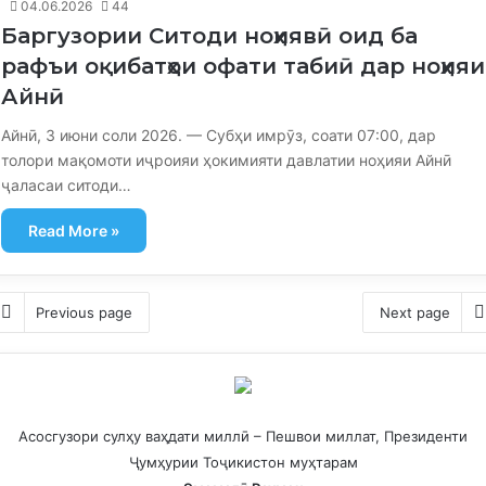
04.06.2026
44
Баргузории Ситоди ноҳиявӣ оид ба
рафъи оқибатҳои офати табиӣ дар ноҳияи
Айнӣ
Айнӣ, 3 июни соли 2026. — Субҳи имрӯз, соати 07:00, дар
толори мақомоти иҷроияи ҳокимияти давлатии ноҳияи Айнӣ
ҷаласаи ситоди…
Read More »
Previous page
Next page
Асосгузори сулҳу ваҳдати миллӣ – Пешвои миллат, Президенти
Ҷумҳурии Тоҷикистон муҳтарам