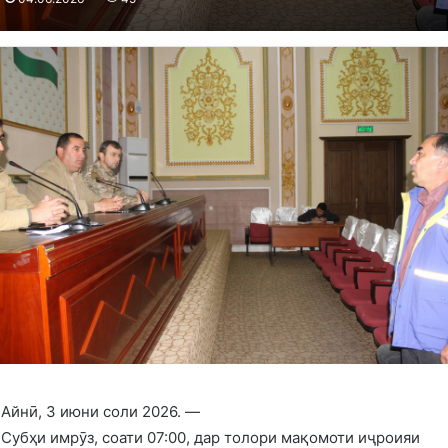
Айнӣ, 3 июни соли 2026. —
Субҳи имрӯз, соати 07:00, дар толори мақомоти иҷроияи