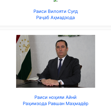
Раиси Вилояти Суғд
Раҷаб Аҳмадзода
Раиси ноҳияи Айнӣ
Раҳимзода Равшан Маҳмадёр