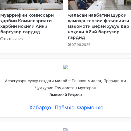
а
в
а
Муаррифии комиссари
Ҷаласаи навбатии Шӯрои
д
ҳарбии Комиссариати
ҳамоҳангсозии фаъолияти
ҳарбии ноҳияи Айнӣ
мақомоти ҳифзи ҳуқуқ дар
баргузор гардид
ноҳияи Айнӣ баргузор
гардид
07.08.2026
07.08.2026
Асосгузори сулҳу ваҳдати миллӣ – Пешвои миллат, Президенти
Ҷумҳурии Тоҷикистон муҳтарам
Эмомалӣ Раҳмон
Хабарҳо
Паёмҳо
Фармонҳо