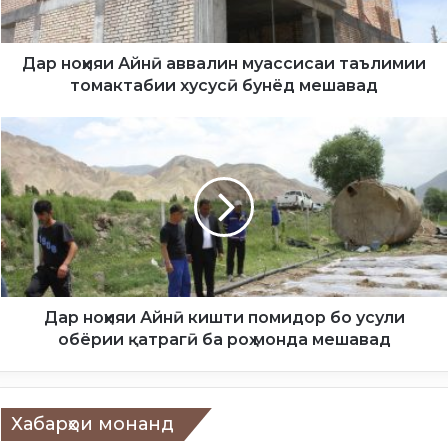
я
и
А
Дар ноҳияи Айнӣ аввалин муассисаи таълимии
й
томактабии хусусӣ бунёд мешавад
н
ӣ
Д
а
а
в
р
в
н
а
о
л
ҳ
и
и
н
я
м
и
у
А
Дар ноҳияи Айнӣ кишти помидор бо усули
а
й
обёрии қатрагӣ ба роҳ монда мешавад
с
н
с
ӣ
и
к
с
и
Хабарҳои монанд
а
ш