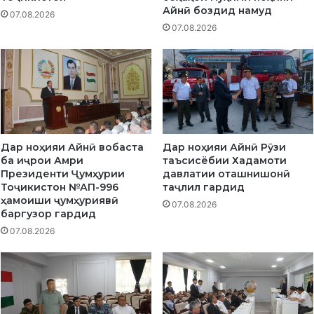
с
и
Айнӣ боздид намуд
07.08.2026
у
қ
07.08.2026
с
а
ӣ
т
б
р
у
а
н
г
ё
ӣ
д
б
м
а
Дар ноҳияи Айнӣ вобаста
Дар ноҳияи Айнӣ Рӯзи
е
р
ба иҷрои Амри
таъсисёбии Хадамоти
ш
о
Президенти Ҷумҳурии
давлатии оташнишонӣ
а
ҳ
Тоҷикистон №АП-996
таҷлил гардид
в
м
ҳамоиши ҷумҳуриявӣ
07.08.2026
а
о
баргузор гардид
д
н
07.08.2026
д
а
м
е
ш