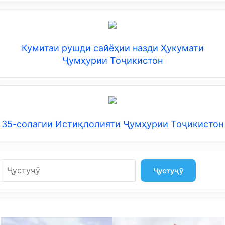
Кумитаи рушди сайёҳии назди Ҳукумати
Ҷумҳурии Тоҷикистон
35-солагии Истиқлолияти Ҷумҳурии Тоҷикистон
Search
Ҷустуҷӯ