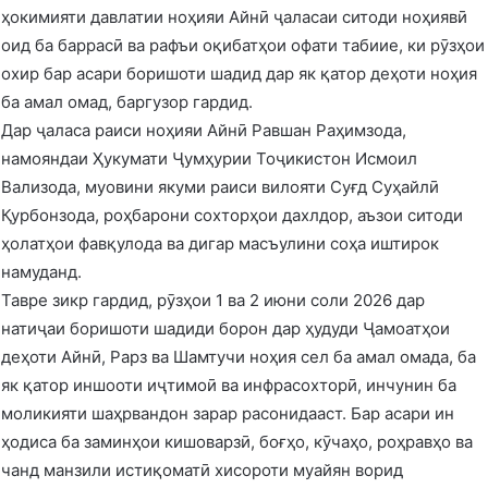
ҳокимияти давлатии ноҳияи Айнӣ ҷаласаи ситоди ноҳиявӣ
оид ба баррасӣ ва рафъи оқибатҳои офати табиие, ки рӯзҳои
охир бар асари боришоти шадид дар як қатор деҳоти ноҳия
ба амал омад, баргузор гардид.
Дар ҷаласа раиси ноҳияи Айнӣ Равшан Раҳимзода,
намояндаи Ҳукумати Ҷумҳурии Тоҷикистон Исмоил
Вализода, муовини якуми раиси вилояти Суғд Суҳайлӣ
Қурбонзода, роҳбарони сохторҳои дахлдор, аъзои ситоди
ҳолатҳои фавқулода ва дигар масъулини соҳа иштирок
намуданд.
Тавре зикр гардид, рӯзҳои 1 ва 2 июни соли 2026 дар
натиҷаи боришоти шадиди борон дар ҳудуди Ҷамоатҳои
деҳоти Айнӣ, Рарз ва Шамтучи ноҳия сел ба амал омада, ба
як қатор иншооти иҷтимоӣ ва инфрасохторӣ, инчунин ба
моликияти шаҳрвандон зарар расонидааст. Бар асари ин
ҳодиса ба заминҳои кишоварзӣ, боғҳо, кӯчаҳо, роҳравҳо ва
чанд манзили истиқоматӣ хисороти муайян ворид