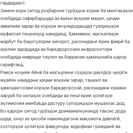
гардидааст.
Зимни кори ситод роҳбарони гурӯҳҳои кории ба минтақаҳои
осебдида сафарбаршуда аз вазъи воқеии маҳал, ҳаҷми
аввалияи зарар ва корҳои анҷомдодашуда гузоришҳои
муфассал пешниҳод намуданд. Ҳамзамон, масъалаҳои
марбут ба баҳогузории хисорот, расонидани ёрии фаврӣ ба
аҳолии зарардида ва барқарорсозии инфрасохтори
осебдида мавриди таҳлил ва баррасии ҳамаҷониба қарор
гирифтанд.
Раиси ноҳияи Айнӣ ба масъулини соҳаҳои дахлдор ҷиҳати
муайян намудани ҳаҷми воқеии зарар, ташкил ва
ҳамоҳангсозии корҳои барқарорсозӣ, расонидани кумаки
зарурӣ ба оилаҳои осебдида ва пешгирии ҳолатҳои
эҳтимолии минбаъда дастуру супоришҳои мушаххас дод.
Бо қарори ситод гурӯҳҳои доимамалкунанда таъсис дода
шуда, онҳо аз ҳисоби намояндагони мақомоти давлатӣ,
сохторҳои ҳолатҳои фавқулода, мудофиаи гражданӣ ва