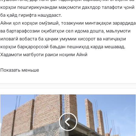
корҳои пешгирикунандаи мақомоти дахлдор талафоти ҷонӣ
ба қайд гирифта нашудааст.
Айни ҳол корҳои омӯзишӣ, тозакунии минтақаҳои зарардида
ва бартарафсозии оқибатҳои сел идома дошта, маълумоти
иловагӣ вобаста ба ҳаҷми умумии хисорот ва натиҷаҳои
корҳои барқарорсозӣ баъдан пешниҳод карда мешавад.
Хадамоти матбуоти раиси ноҳияи Айнӣ
Показать меньше
Д
а
р
н
о
ҳ
и