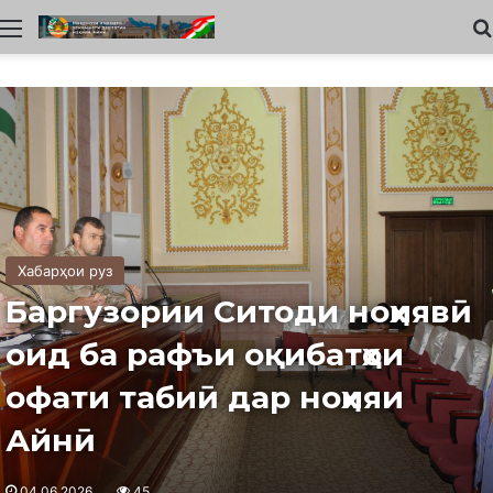
Меню
Хабарҳои руз
Баргузории Ситоди ноҳиявӣ
оид ба рафъи оқибатҳои
офати табиӣ дар ноҳияи
Айнӣ
04.06.2026
45