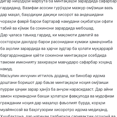
дигар ниҳодҳои марбута ба минтақаҳои зарардида сафарбар
гардиданд. Вазифаи асосии гурӯҳҳои мазкур омӯзиши вазъ
дар маҳал, баҳодиҳии дақиқи хисорот ва андешидани
чораҳои фаврӣ барои бартараф намудани оқибатҳои офати
табиӣ ва кӯмак ба сокинони зарардида мебошад.
Дар ҷаласа таъкид гардид, ки мақомоти давлатӣ ва
сохторҳои дахлдор барои расонидани кумаки ҳамаҷониба
ба аҳолии зарардида ва ҳарчи зудтар ба ҳолати муқаррарӣ
баргардонидани ҳаёти сокинони минтақаҳои осебдида
тамоми имконияту захираҳои мавҷударо сафарбар хоҳанд
намуд.
Масъулин инчунин иттилоъ доданд, ки бинобар идома
доштани боришот дар баъзе минтақаҳои ноҳия омӯзиши
пурраи ҳаҷми зарар ҳанӯз ба анҷом нарасидааст. Дар айни
замон кормандони бахши ҳолатҳои фавқулода ва мудофиаи
граждании ноҳия дар маҳалҳо фаъолият бурда, корҳои
муайянсозӣ ва баҳогузории хисоротро идома медиҳанд.
Хушбахтона, дар натиҷаи тадбирҳои саривақтии огоҳонӣ ва