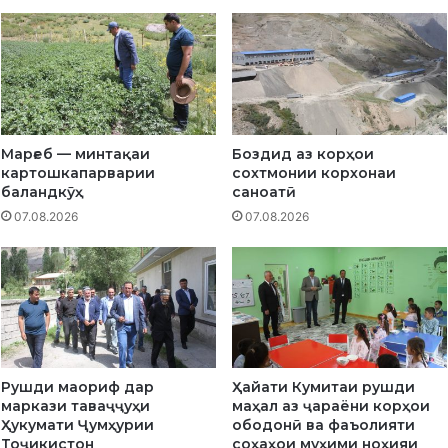
и
т
т
и
а
п
ъ
о
л
м
и
и
м
д
Марғеб — минтақаи
Боздид аз корҳои
и
о
картошкапарварии
сохтмонии корхонаи
и
р
баландкӯҳ
саноатӣ
т
б
07.08.2026
07.08.2026
о
о
м
у
а
с
к
у
т
л
а
и
б
о
и
б
Рушди маориф дар
Ҳайати Кумитаи рушди
и
ё
маркази таваҷҷуҳи
маҳал аз ҷараёни корҳои
х
р
Ҳукумати Ҷумҳурии
ободонӣ ва фаъолияти
у
и
Тоҷикистон
соҳаҳои муҳими ноҳияи