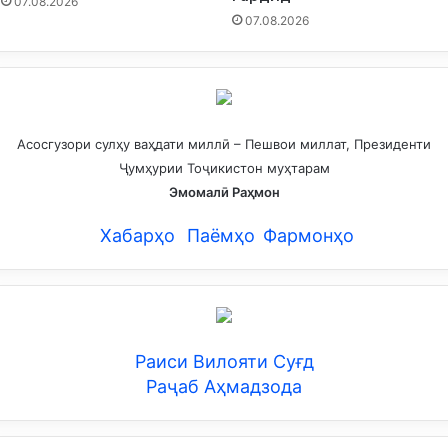
07.08.2026
07.08.2026
Асосгузори сулҳу ваҳдати миллӣ – Пешвои миллат, Президенти
Ҷумҳурии Тоҷикистон муҳтарам
Эмомалӣ Раҳмон
Хабарҳо
Паёмҳо
Фармонҳо
Раиси Вилояти Суғд
Раҷаб Аҳмадзода