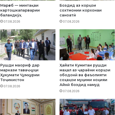
р
ӣ
Марғеб — минтақаи
Боздид аз корҳои
н
о
картошкапарварии
сохтмонии корхонаи
о
и
баландкӯҳ
саноатӣ
ҳ
д
07.08.2026
07.08.2026
и
б
я
а
и
р
А
а
й
ф
н
ъ
ӣ
и
о
Рушди маориф дар
Ҳайати Кумитаи рушди
қ
маркази таваҷҷуҳи
маҳал аз ҷараёни корҳои
и
Ҳукумати Ҷумҳурии
ободонӣ ва фаъолияти
б
Тоҷикистон
соҳаҳои муҳими ноҳияи
а
Айнӣ боздид намуд
07.08.2026
т
07.08.2026
ҳ
о
и
о