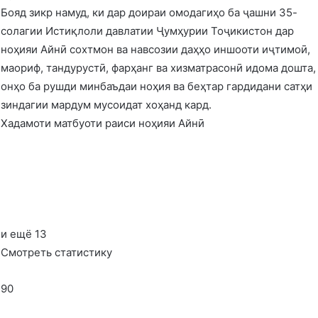
Бояд зикр намуд, ки дар доираи омодагиҳо ба ҷашни 35-
солагии Истиқлоли давлатии Ҷумҳурии Тоҷикистон дар
ноҳияи Айнӣ сохтмон ва навсозии даҳҳо иншооти иҷтимоӣ,
маориф, тандурустӣ, фарҳанг ва хизматрасонӣ идома дошта,
онҳо ба рушди минбаъдаи ноҳия ва беҳтар гардидани сатҳи
зиндагии мардум мусоидат хоҳанд кард.
Хадамоти матбуоти раиси ноҳияи Айнӣ
и ещё 13
Смотреть статистику
90