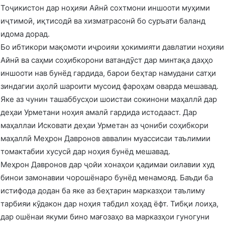
Тоҷикистон дар ноҳияи Айнӣ сохтмони иншооти муҳими
иҷтимоӣ, иқтисодӣ ва хизматрасонӣ бо суръати баланд
идома дорад.
Бо ибтикори мақомоти иҷроияи ҳокимияти давлатии ноҳияи
Айнӣ ва саҳми соҳибкорони ватандӯст дар минтақа даҳҳо
иншооти нав бунёд гардида, барои беҳтар намудани сатҳи
зиндагии аҳолӣ шароити мусоид фароҳам оварда мешавад.
Яке аз чунин ташаббусҳои шоистаи сокинони маҳаллӣ дар
деҳаи Урметани ноҳия амалӣ гардида истодааст. Дар
маҳаллаи Исковати деҳаи Урметан аз ҷониби соҳибкори
маҳаллӣ Меҳрон Давронов аввалин муассисаи таълимии
томактабии хусусӣ дар ноҳия бунёд мешавад.
Меҳрон Давронов дар ҷойи хонаҳои қадимаи оилавии худ
бинои замонавии чорошёнаро бунёд менамояд. Баъди ба
истифода додан ба яке аз беҳтарин марказҳои таълиму
тарбияи кӯдакон дар ноҳия табдил хоҳад ёфт. Тибқи лоиҳа,
дар ошёнаи якуми бино мағозаҳо ва марказҳои гуногуни