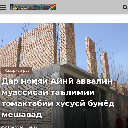
Меню
Хабарҳои руз
Дар ноҳияи Айнӣ аввалин
муассисаи таълимии
томактабии хусусӣ бунёд
мешавад
01.06.2026
84