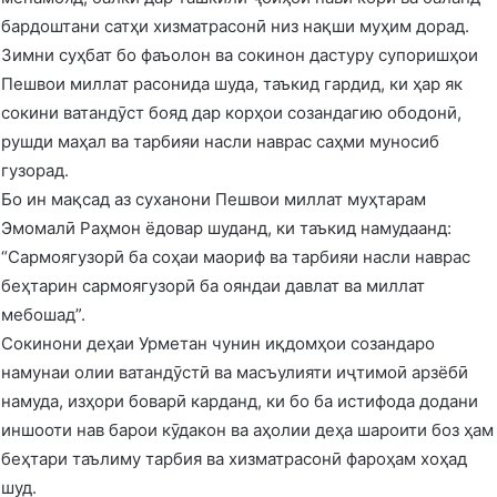
бардоштани сатҳи хизматрасонӣ низ нақши муҳим дорад.
Зимни суҳбат бо фаъолон ва сокинон дастуру супоришҳои
Пешвои миллат расонида шуда, таъкид гардид, ки ҳар як
сокини ватандӯст бояд дар корҳои созандагию ободонӣ,
рушди маҳал ва тарбияи насли наврас саҳми муносиб
гузорад.
Бо ин мақсад аз суханони Пешвои миллат муҳтарам
Эмомалӣ Раҳмон ёдовар шуданд, ки таъкид намудаанд:
“Сармоягузорӣ ба соҳаи маориф ва тарбияи насли наврас
беҳтарин сармоягузорӣ ба ояндаи давлат ва миллат
мебошад”.
Сокинони деҳаи Урметан чунин иқдомҳои созандаро
намунаи олии ватандӯстӣ ва масъулияти иҷтимоӣ арзёбӣ
намуда, изҳори боварӣ карданд, ки бо ба истифода додани
иншооти нав барои кӯдакон ва аҳолии деҳа шароити боз ҳам
беҳтари таълиму тарбия ва хизматрасонӣ фароҳам хоҳад
шуд.