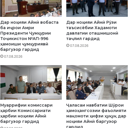
ф
а
т
и
Дар ноҳияи Айнӣ вобаста
Дар ноҳияи Айнӣ Рӯзи
т
ба иҷрои Амри
таъсисёбии Хадамоти
а
Президенти Ҷумҳурии
давлатии оташнишонӣ
б
Тоҷикистон №АП-996
таҷлил гардид
и
ҳамоиши ҷумҳуриявӣ
07.08.2026
ӣ
баргузор гардид
д
07.08.2026
а
р
н
о
ҳ
и
я
и
Муаррифии комиссари
Ҷаласаи навбатии Шӯрои
А
ҳарбии Комиссариати
ҳамоҳангсозии фаъолияти
й
ҳарбии ноҳияи Айнӣ
мақомоти ҳифзи ҳуқуқ дар
н
баргузор гардид
ноҳияи Айнӣ баргузор
ӣ
гардид