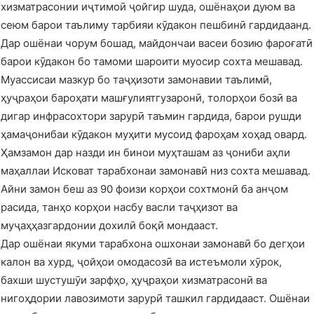
хизматрасонии иҷтимоӣ ҷойгир шуда, ошёнаҳои дуюм ва
сеюм барои таълиму тарбияи кӯдакон пешбинӣ гардидаанд.
Дар ошёнаи чорум бошад, майдончаи васеи бозию фароғатӣ
барои кӯдакон бо тамоми шароити муосир сохта мешавад.
Муассисаи мазкур бо таҷҳизоти замонавии таълимӣ,
ҳуҷраҳои бароҳати машғулиятгузаронӣ, толорҳои бозӣ ва
дигар инфрасохтори зарурӣ таъмин гардида, барои рушди
ҳамаҷонибаи кӯдакон муҳити мусоид фароҳам хоҳад овард.
Ҳамзамон дар назди ин бинои муҳташам аз ҷониби аҳли
маҳаллаи Исковат тарабхонаи замонавӣ низ сохта мешавад.
Айни замон беш аз 90 фоизи корҳои сохтмонӣ ба анҷом
расида, танҳо корҳои насбу васли таҷҳизот ва
муҷаҳҳазгардонии дохилӣ боқӣ мондааст.
Дар ошёнаи якуми тарабхона ошхонаи замонавӣ бо дегҳои
калон ва хурд, ҷойҳои омодасозӣ ва истеъмоли хӯрок,
бахши шустушӯи зарфҳо, ҳуҷраҳои хизматрасонӣ ва
нигоҳдории лавозимоти зарурӣ ташкил гардидааст. Ошёнаи