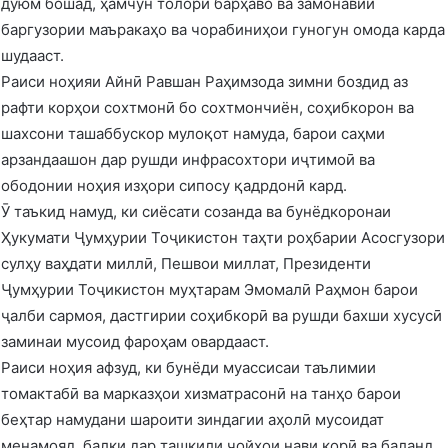
дуюм бошад, ҳамчун толори барҳаво ва замонавии
баргузории маъракаҳо ва чорабиниҳои гуногун омода карда
шудааст.
Раиси ноҳияи Айнӣ Равшан Раҳимзода зимни боздид аз
рафти корҳои сохтмонӣ бо сохтмончиён, соҳибкорон ва
шахсони ташаббускор мулоқот намуда, барои саҳми
арзандаашон дар рушди инфрасохтори иҷтимоӣ ва
ободонии ноҳия изҳори сипосу қадрдонӣ кард.
Ӯ таъкид намуд, ки сиёсати созанда ва бунёдкоронаи
Ҳукумати Ҷумҳурии Тоҷикистон таҳти роҳбарии Асосгузори
сулҳу ваҳдати миллӣ, Пешвои миллат, Президенти
Ҷумҳурии Тоҷикистон муҳтарам Эмомалӣ Раҳмон барои
ҷалби сармоя, дастгирии соҳибкорӣ ва рушди бахши хусусӣ
заминаи мусоид фароҳам овардааст.
Раиси ноҳия афзуд, ки бунёди муассисаи таълимии
томактабӣ ва марказҳои хизматрасонӣ на танҳо барои
беҳтар намудани шароити зиндагии аҳолӣ мусоидат
менамояд, балки дар ташкили ҷойҳои нави корӣ ва баланд