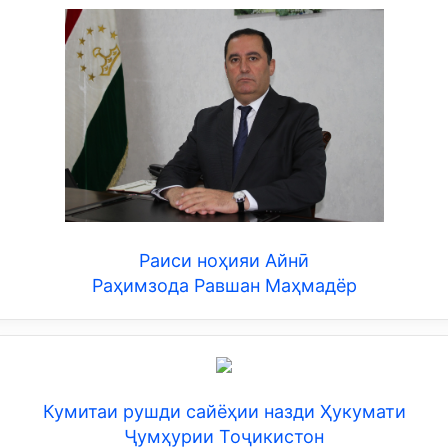
Раиси ноҳияи Айнӣ
Раҳимзода Равшан Маҳмадёр
Кумитаи рушди сайёҳии назди Ҳукумати
Ҷумҳурии Тоҷикистон