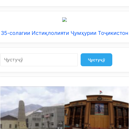
35-солагии Истиқлолияти Ҷумҳурии Тоҷикистон
Search
Ҷустуҷӯ