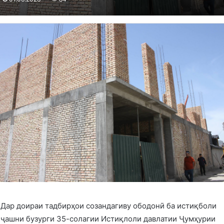
Дар доираи тадбирҳои созандагиву ободонӣ ба истиқболи
ҷашни бузурги 35-солагии Истиқлоли давлатии Ҷумҳурии