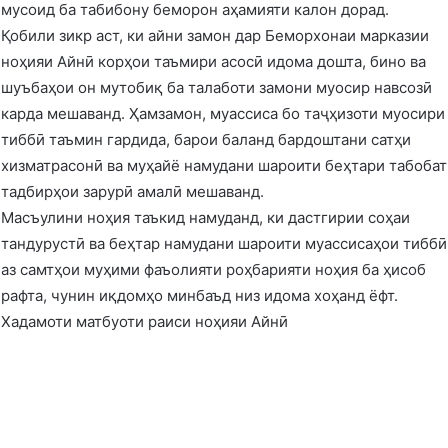
мусоид ба табибону беморон аҳамияти калон дорад.
Қобили зикр аст, ки айни замон дар Беморхонаи марказии
ноҳияи Айнӣ корҳои таъмири асосӣ идома дошта, бино ва
шуъбаҳои он мутобиқ ба талаботи замони муосир навсозӣ
карда мешаванд. Ҳамзамон, муассиса бо таҷҳизоти муосири
тиббӣ таъмин гардида, барои баланд бардоштани сатҳи
хизматрасонӣ ва муҳайё намудани шароити беҳтари табобат
тадбирҳои зарурӣ амалӣ мешаванд.
Масъулини ноҳия таъкид намуданд, ки дастгирии соҳаи
тандурустӣ ва беҳтар намудани шароити муассисаҳои тиббӣ
аз самтҳои муҳими фаъолияти роҳбарияти ноҳия ба ҳисоб
рафта, чунин иқдомҳо минбаъд низ идома хоҳанд ёфт.
Хадамоти матбуоти раиси ноҳияи Айнӣ