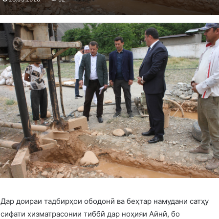
Дар доираи тадбирҳои ободонӣ ва беҳтар намудани сатҳу
сифати хизматрасонии тиббӣ дар ноҳияи Айнӣ, бо