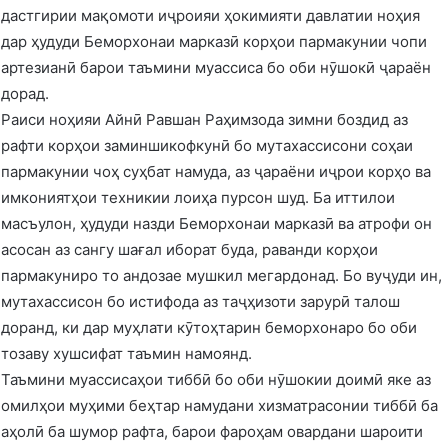
дастгирии мақомоти иҷроияи ҳокимияти давлатии ноҳия
дар ҳудуди Беморхонаи марказӣ корҳои пармакунии чопи
артезианӣ барои таъмини муассиса бо оби нӯшокӣ ҷараён
дорад.
Раиси ноҳияи Айнӣ Равшан Раҳимзода зимни боздид аз
рафти корҳои заминшикофкунӣ бо мутахассисони соҳаи
пармакунии чоҳ суҳбат намуда, аз ҷараёни иҷрои корҳо ва
имкониятҳои техникии лоиҳа пурсон шуд. Ба иттилои
масъулон, ҳудуди назди Беморхонаи марказӣ ва атрофи он
асосан аз сангу шағал иборат буда, раванди корҳои
пармакуниро то андозае мушкил мегардонад. Бо вуҷуди ин,
мутахассисон бо истифода аз таҷҳизоти зарурӣ талош
доранд, ки дар муҳлати кӯтоҳтарин беморхонаро бо оби
тозаву хушсифат таъмин намоянд.
Таъмини муассисаҳои тиббӣ бо оби нӯшокии доимӣ яке аз
омилҳои муҳими беҳтар намудани хизматрасонии тиббӣ ба
аҳолӣ ба шумор рафта, барои фароҳам овардани шароити