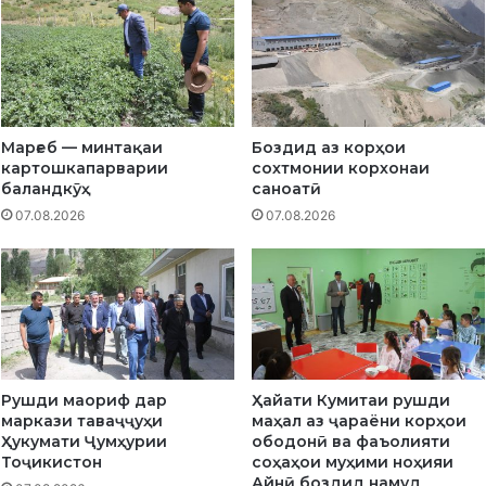
т
о
и
с
а
р
ҳ
Марғеб — минтақаи
Боздид аз корҳои
а
картошкапарварии
сохтмонии корхонаи
д
баландкӯҳ
саноатӣ
и
07.08.2026
07.08.2026
и
Ҷ
у
м
ҳ
у
р
и
Рушди маориф дар
Ҳайати Кумитаи рушди
и
маркази таваҷҷуҳи
маҳал аз ҷараёни корҳои
Т
Ҳукумати Ҷумҳурии
ободонӣ ва фаъолияти
о
Тоҷикистон
соҳаҳои муҳими ноҳияи
ҷ
Айнӣ боздид намуд