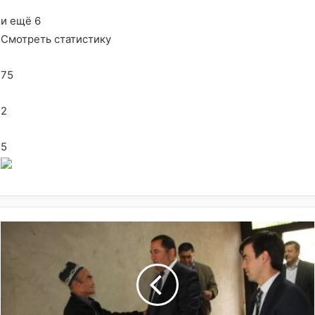
и ещё 6
Смотреть статистику
75
2
5
Д
и
д
о
р
б