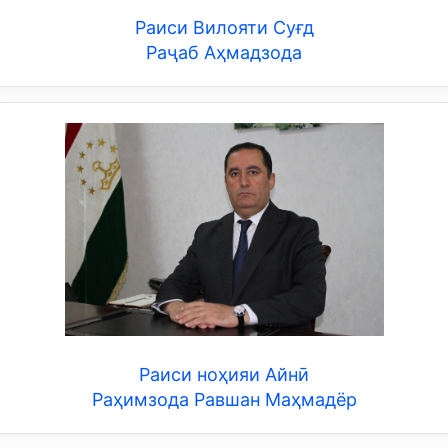
Раиси Вилояти Суғд
Раҷаб Аҳмадзода
Раиси ноҳияи Айнӣ
Раҳимзода Равшан Маҳмадёр