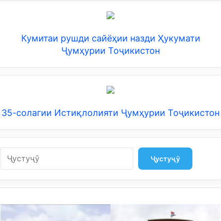
Кумитаи рушди сайёҳии назди Ҳукумати
Ҷумҳурии Тоҷикистон
35-солагии Истиқлолияти Ҷумҳурии Тоҷикистон
Search
Ҷустуҷӯ