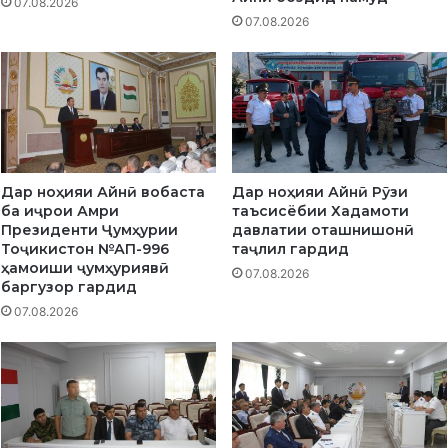
07.08.2026
и
07.08.2026
к
и
с
т
о
н
д
а
Дар ноҳияи Айнӣ вобаста
Дар ноҳияи Айнӣ Рӯзи
р
ба иҷрои Амри
таъсисёбии Хадамоти
н
Президенти Ҷумҳурии
давлатии оташнишонӣ
о
Тоҷикистон №АП-996
таҷлил гардид
ҳ
ҳамоиши ҷумҳуриявӣ
07.08.2026
и
баргузор гардид
я
07.08.2026
и
А
й
н
ӣ