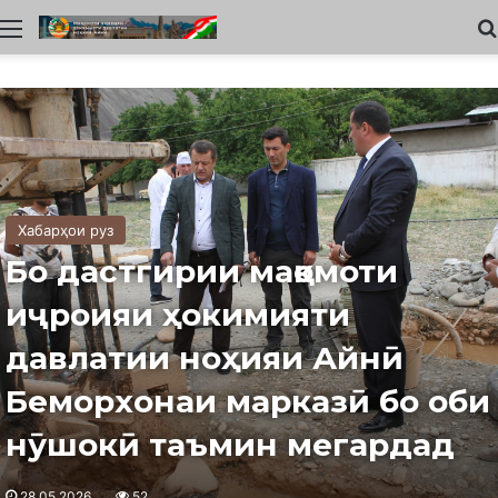
Меню
Хабарҳои руз
Бо дастгирии мақомоти
иҷроияи ҳокимияти
давлатии ноҳияи Айнӣ
Беморхонаи марказӣ бо оби
нӯшокӣ таъмин мегардад
28.05.2026
52