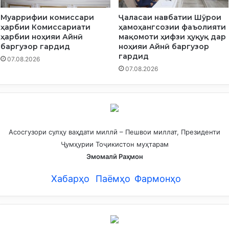
Муаррифии комиссари
Ҷаласаи навбатии Шӯрои
ҳарбии Комиссариати
ҳамоҳангсозии фаъолияти
ҳарбии ноҳияи Айнӣ
мақомоти ҳифзи ҳуқуқ дар
баргузор гардид
ноҳияи Айнӣ баргузор
гардид
07.08.2026
07.08.2026
Асосгузори сулҳу ваҳдати миллӣ – Пешвои миллат, Президенти
Ҷумҳурии Тоҷикистон муҳтарам
Эмомалӣ Раҳмон
Хабарҳо
Паёмҳо
Фармонҳо