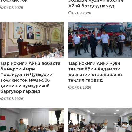
Тоҷикистон
соҳаҳои муҳими ноҳияи
у
й
Айнӣ боздид намуд
07.08.2026
д
н
07.08.2026
ӣ
Дар ноҳияи Айнӣ вобаста
Дар ноҳияи Айнӣ Рӯзи
ба иҷрои Амри
таъсисёбии Хадамоти
Президенти Ҷумҳурии
давлатии оташнишонӣ
Тоҷикистон №АП-996
таҷлил гардид
ҳамоиши ҷумҳуриявӣ
07.08.2026
баргузор гардид
07.08.2026