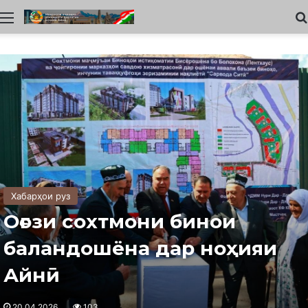
Меню
Хабарҳои руз
Оғози сохтмони бинои
баландошёна дар ноҳияи
Айнӣ
20.04.2026
103