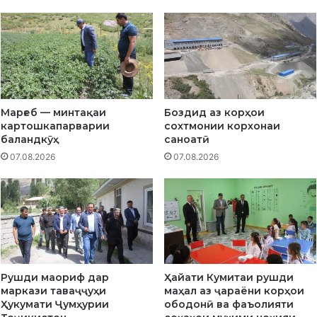
и
м
б
о
е
н
т
х
о
о
н
н
б
а
Марғеб — минтақаи
Боздид аз корҳои
а
и
картошкапарварии
сохтмонии корхонаи
и
н
баландкӯҳ
саноатӣ
с
а
07.08.2026
07.08.2026
т
в
и
д
ф
а
о
р
д
н
а
о
д
ҳ
о
и
Рушди маориф дар
Ҳайати Кумитаи рушди
д
я
маркази таваҷҷуҳи
маҳал аз ҷараёни корҳои
а
и
Ҳукумати Ҷумҳурии
ободонӣ ва фаъолияти
ш
А