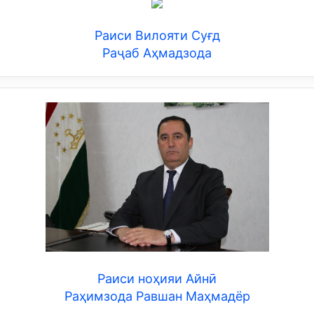
Раиси Вилояти Суғд
Раҷаб Аҳмадзода
Раиси ноҳияи Айнӣ
Раҳимзода Равшан Маҳмадёр