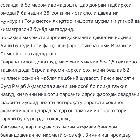
созандагӣ бо маром идома дошта, дар доираи тадбирҳои
омодагӣ ба ҷашни 35-солагии Истиқлоли давлатии
Ҷумҳурии Тоҷикистон як қатор иншооти муҳими иҷтимоӣ ва
хизматрасонӣ бунёд мегарданд.
Бо саҳми мақомоти иҷроияи ҳокимияти давлатии ноҳияи
Айнӣ бунёди боғи фарҳангӣ-фароғатии ба номи Исмоили
Сомонӣ оғоз гардидааст.
Тавре иттилоъ дода шуд, масоҳати умумии боғ 1,5 гектарро
ташкил дода, барои анҷоми корҳои сохтмонӣ беш аз 6,2
миллион сомонӣ маблағ пешбинӣ шудааст. Раиси вилояти
Суғд Раҷаб Аҳмадзода зимни шиносоӣ бо лоиҳа таъкид
намуд, ки чунин иншооти фарҳангӣ барои фароҳам овардани
шароити мусоид ҷиҳати истироҳату фароғати сокинон
аҳамияти калон дорад ва дар он тамоми инфрасохтори
зарурӣ бунёд карда хоҳад шуд.
Ҳамзамон, дар шаҳрак сохтмони маҷмааи биноҳои
баландошёнаи истиқоматӣ оғоз ёфт. Зимни иштирок дар