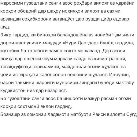
маросими гузоштани санги асос роҳбари вилоят аз ҷараёни
корҳои ободонӣ дар шаҳру ноҳияҳои вилоят ва саҳми
арзандаи соҳибкорони ватандӯст дар рушди диёр ёдовар
шуд.
Зикр гардид, ки биноҳои баландошёна аз ҷониби Ҷамъияти
дорои масъулияти маҳдуди «Нури Дар-дар» бунёд гардида,
мутобиқ ба талаботи замон сохта мешаванд. Дар асоси
лоиҳа дар ошёнаи якум маркази савдо ва хизматрасонӣ,
таваққуфгоҳи зеризаминӣ, майдончаи бозии кӯдакон ва
ҷойи истироҳати калонсолон пешбинӣ шудааст. Инчунин,
барои таъмини шароити муносиби зиндагӣ бунёди мактабу
кӯдакистон низ дар назар аст.
Бо гузоштани санги асос ба иншооти мазкур расман оғози
корҳои сохтмонӣ эълон гардид.
Бознашр аз сомонаи Хадамоти матбуоти Раиси вилояти Суғд