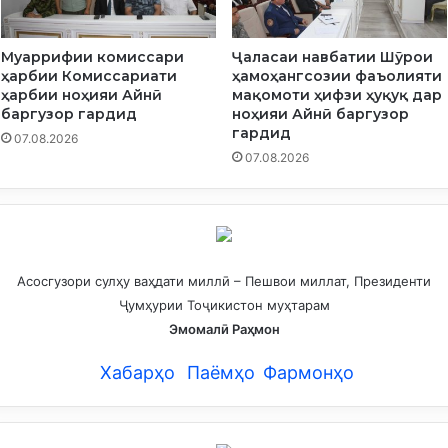
Муаррифии комиссари
Ҷаласаи навбатии Шӯрои
ҳарбии Комиссариати
ҳамоҳангсозии фаъолияти
ҳарбии ноҳияи Айнӣ
мақомоти ҳифзи ҳуқуқ дар
баргузор гардид
ноҳияи Айнӣ баргузор
гардид
07.08.2026
07.08.2026
Асосгузори сулҳу ваҳдати миллӣ – Пешвои миллат, Президенти
Ҷумҳурии Тоҷикистон муҳтарам
Эмомалӣ Раҳмон
Хабарҳо
Паёмҳо
Фармонҳо