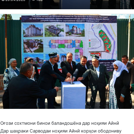
Оғози сохтмони бинои баландошёна дар ноҳияи Айнӣ
Дар шаҳраки Сарводаи ноҳияи Айнӣ корҳои ободониву