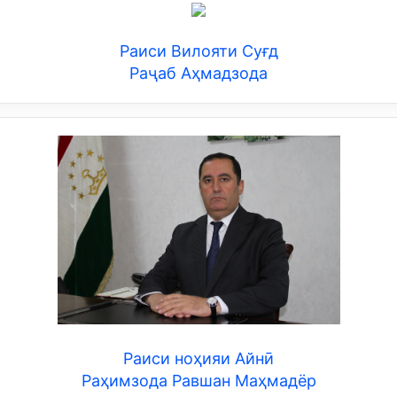
Раиси Вилояти Суғд
Раҷаб Аҳмадзода
Раиси ноҳияи Айнӣ
Раҳимзода Равшан Маҳмадёр