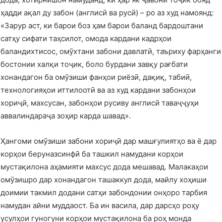
ҳадди ақал ду забон (англисӣ ва русӣ) – ро аз худ намоянд:
«Зарур аст, ки барои боз ҳам барои баланд бардоштани
сатҳу сифати таҳсилот, омода кардани кадрҳои
баландихтисос, омӯхтани забони давлатӣ, таъриху фарҳанги
бостонии халқи тоҷик, боло бурдани завқу рағбати
хонандагон ба омӯзиши фанҳои риёзӣ, дақиқ, табиӣ,
технологияҳои иттилоотӣ ва аз худ кардани забонҳои
хориҷӣ, махсусан, забонҳои русиву англисӣ таваҷҷуҳи
аввалиндараҷа зоҳир карда шавад».
Ҳангоми омӯзиши забони хориҷӣ дар машғулиятҳо ва ё дар
корҳои беруназсинфӣ ба ташкил намудани корҳои
мустақилона аҳамияти махсус дода мешавад. Малакаҳои
омӯзишро дар хонандагон ташаккул дода, майлу хоҳиши
доимии такмил додани сатҳи забондонии онҳоро тарбия
намудан айни муддаост. Ба ин васила, дар дарсҳо роҳу
усулҳои гуногуни корҳои мустақилона ба роҳ монда