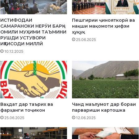
А
Н
О
ИСТИФОДАИ
Пешгирии ҷинояткорӣ ва
А
САМАРАНОКИ НЕРӮИ БАРҚ –
нақши мақомоти ҳифзи
Т
ОМИЛИ МУҲИМИ ТАЪМИНИ
ҳуқуқ
РУШДИ УСТУВОРИ
25.06.2025
ИҚТИСОДИ МИЛЛӢ
10.12.2025
Ваҳдат дар таърих ва
Чанд маълумот дар бораи
фарҳанги тоҷикон
парвариши картошка
25.06.2025
12.06.2025