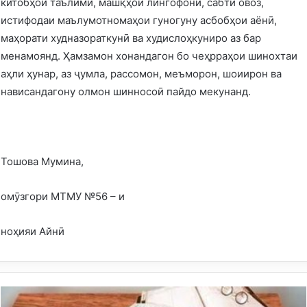
китобҳои таълимӣ, машқҳои лингофонӣ, сабти овоз,
истифодаи маълумотномаҳои гуногуну асбобҳои аёнӣ,
маҳорати худназораткунӣ ва худислоҳкуниро аз бар
менамоянд. Ҳамзамон хонандагон бо чеҳрраҳои шинохтаи
аҳли ҳунар, аз ҷумла, рассомон, меъморон, шоиирон ва
нависандагону олмон шинносоӣ пайдо мекунанд.
Тошова Мумина,
омӯзгори МТМУ №56 – и
ноҳияи Айнӣ
Т