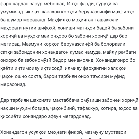
фарқ кардан зарур мебошад. Инҳо фардӣ, гуруҳӣ ва
умумиянд. яке аз шаклҳои корҳои беруназсинфӣ маҳфилҳо
ба шумор мераванд. Маҳфилҳо моҳиятан ташаккули
маҳорати нутқи шифоҳӣ, хониши матнҳои бадеӣ ба забони
хориҷӣ ва муҳокимаи онҳоро бо забони хориҷӣ дар бар
мегирад. Мазмуни корҳои беруназсинфӣ ба болоравии
сатҳи забондонии хонандагон кумак намуда, майлу рағбати
онҳоро ба забономӯзӣ бедор менамоянд. Хонандагонро бо
ҳаёти иҷтимоиву иқтисодӣ, илмиву фарҳангии халқҳои
ҷаҳон ошно сохта, барои тарбияи онҳо таъсири муфид
мерасонад.
Дар тарбияи шахсияти мактаббача омӯзиши забонеи хориҷӣ
нақши муҳим бозида, ҷаҳонбинӣ, тафаккур, хотира, эҳсос ва
ҳиссиёти хонандаро афзун мегардонад.
Хонандагон усулҳои меҳнати фикрӣ, мазмуну муҳтавои