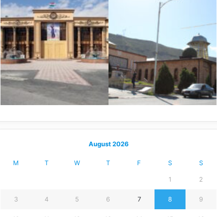
August 2026
M
T
W
T
F
S
S
1
2
3
4
5
6
7
8
9