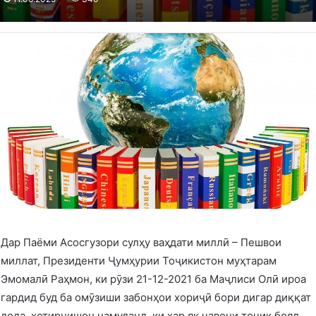
Дар Паёми Асосгузори сулҳу ваҳдати миллӣ – Пешвои
миллат, Президенти Ҷумҳурии Тоҷикистон муҳтарам
Эмомалӣ Раҳмон, ки рӯзи 21-12-2021 ба Маҷлиси Олӣ ироа
гардид буд ба омӯзиши забонҳои хориҷӣ бори дигар диққат
дода, хотирнишон намуданд, ки ҳар як ҷавони тоҷик бояд