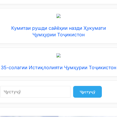
Кумитаи рушди сайёҳии назди Ҳукумати
Ҷумҳурии Тоҷикистон
35-солагии Истиқлолияти Ҷумҳурии Тоҷикистон
Search
Ҷустуҷӯ