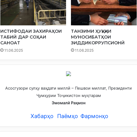
ИСТИФОДАИ ЗАХИРАҲОИ
ТАНЗИМИ ҲУҚУҚИИ
ТАБИӢ ДАР СОҲАИ
МУНОСИБАТҲОИ
САНОАТ
ЗИДДИКОРРУПСИОНӢ
11.06.2025
11.06.2025
Асосгузори сулҳу ваҳдати миллӣ – Пешвои миллат, Президенти
Ҷумҳурии Тоҷикистон муҳтарам
Эмомалӣ Раҳмон
Хабарҳо
Паёмҳо
Фармонҳо