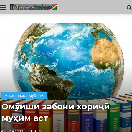
Меню
масъалаҳои мубрам
Омӯзиши забони хориҷӣ
муҳим аст
11.06.2025
340