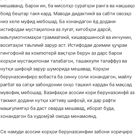
мешаванд. Барои ин, ба мисолҳо суратҳои ранга ва нақшаҳо
бояд бештар такя кард. Маводи дидактикӣ ва сабти овозҳо
низ хеле муфид мебошад. Ба хонандагон ёд додани
истифодаи мустақилона аз луғат, китобҳои дарсӣ,
маълумотномаҳои грамматикӣ, кишваршиносӣ ва инчунин,
воситаҳои таълимӣ зарур аст. Истифодаи доимии ҳуҷраи
гингофонӣ ва компютерӣ вақтҳои берун аз дарс барои
корҳои мустақилонаи талабагон, ташаккули талаффуз ва
нутқи шифоҳӣ зарур шуморида мешавад. Корҳои
беруназсинфиро вобаста ба синну соли хонандагон, майлу
рағбат ва сатҳи забондонии онҳо ташкил кардан ба мақсад
мувофиқ мебошад. Вазифаҳои асосии кори беруназсинфӣ аз
такмил додани нутқи хаттиву шифоҳӣ, ки дар рафти
машғулиятҳо ба даст оварда мешавад, иборат буда,
хонандагон ба худомӯзӣ омода менамоянд.
Се намуди асосии корҳои беруназсинфии забони хориҷиро