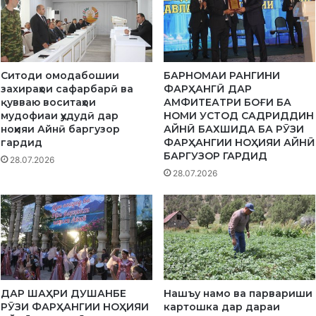
ӣ
И
Д
О
Н
О
Ситоди омодабошии
БАРНОМАИ РАНГИНИ
Ӣ
захираҳои сафарбарӣ ва
ФАРҲАНГӢ ДАР
К
қувваю воситаҳои
АМФИТЕАТРИ БОҒИ БА
И
мудофиаи ҳудудӣ дар
НОМИ УСТОД САДРИДДИН
Т
ноҳияи Айнӣ баргузор
АЙНӢ БАХШИДА БА РӮЗИ
гардид
ФАРҲАНГИИ НОҲИЯИ АЙНӢ
О
БАРГУЗОР ГАРДИД
Б
28.07.2026
А
28.07.2026
С
Т
"
Д
А
Р
Н
О
ДАР ШАҲРИ ДУШАНБЕ
Нашъу намо ва парвариши
Ҳ
РӮЗИ ФАРҲАНГИИ НОҲИЯИ
картошка дар дараи