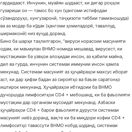
гардидааст. Инчунин, муайян шудааст, ки дигар роҳҳои
гузариши он — тамос бо хун (ҳангоми истифодаи
сӯзандоруҳо, хунгузаронӣ, таҷҳизоти тиббии тамизношуда)
ва аз модар ба кӯдак (ҳангоми ҳомиладорӣ, таваллуд,
ширмаконӣ) низ вуҷуд доранд.
Бино ба шарҳи таҳлилгарон, “вируси норасоии масунияти
одам, ки маъмулан ВНМО номида мешавад, вирусест, ки
мустақиман ба узвҳои алоҳидаи инсон, аз қабили майна,
дил ва гурда, инчунин системаи иммунии инсон ҳамла
мекунад. Системаи масуният аз ҳуҷайраҳои махсус иборат
аст, ки дар ҳифзи бадан аз сироятҳо ва баъзе саратонҳо
иштирок мекунанд. Ҳуҷайраҳои ибтидоии ба ВНМО
дучоршуда лимфоситҳои CD4 + мебошанд, ки ба фаъолияти
мустақим дар организм мусоидат мекунанд. Азбаски
ҳуҷайраҳои CD4 + барои фаъолияти дурусти системаи
масуният ниёз доранд, вақте ки ба миқдори кофии CD4 +
лимфоситҳо тавассути ВНМО нобуд шуданд, системаи