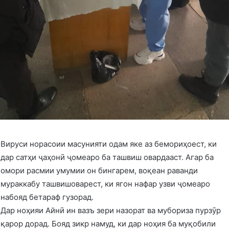
Вируси норасоии масунияти одам яке аз бемориҳоест, ки
дар сатҳи ҷаҳонӣ ҷомеаро ба ташвиш овардааст. Агар ба
омори расмии умумии он бингарем, воқеан раванди
мураккабу ташвишоварест, ки ягон нафар узви ҷомеаро
набояд бетараф гузорад.
Дар ноҳияи Айнӣ ин вазъ зери назорат ва мубориза пурзӯр
қарор дорад. Бояд зикр намуд, ки дар ноҳия ба муқобили