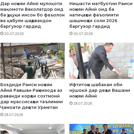
Дар ноҳияи Айнӣ мулоқоти
Нишасти матбуотии Раиси
а
У
мақомоти Ваколатдор оид
ноҳияи Айнӣ оид ба
й
М
ба ҳуқуқи инсон бо фаъолон
натиҷаҳои фаъолияти
р
Ҳ
ва қабули шаҳрвандон
шашмоҳаи соли 2026
о
У
баргузор гардид
баргузор гардид
б
Р
30.07.2026
30.07.2026
о
И
д
Я
у
В
К
И
у
И
м
"
и
Ф
н
У
Боздиди Раиси ноҳияи
Ифтитоҳи шабакаи оби
о
Р
Айнӣ Равшан Раҳимзода аз
нӯшокӣ дар деҳаи Вашани
ҳ
У
раванди корҳои сохтмонӣ
ноҳияи Айнӣ
и
Ғ
дар муассисаҳои таълимии
28.07.2026
я
И
Ҷамоати деҳоти Урметан
и
С
28.07.2026
А
У
й
Б
н
Ҳ