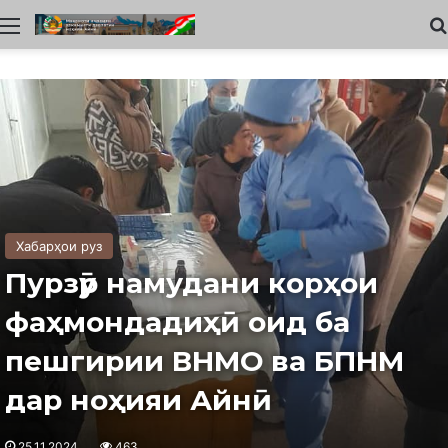
Меню
Хабарҳои руз
Пурзӯр намудани корҳои
фаҳмондадиҳӣ оид ба
пешгирии ВНМО ва БПНМ
дар ноҳияи Айнӣ
25.11.2024
463