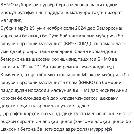
ВНМО муборизаи пурзӯр бурда мешавад ва ниҳодҳои
масъул рӯзафзун ин падидаи номатлубро таҳти назорат
мегиранд.
Субҳи имрӯз 25-уми ноябри соли 2024 дар Беморхонаи
марказии бахшида ба Рӯзи байналмилалии мубориза бо
вируси норасоии масъуният (ВИЧ-СПИД), ки ҳамасола 1-
уми декабр онро ҷашн мегиранд, байни кормандони
беморхона ва шахсони хоҳишманд ташхиси ВНМО ва
гепатити “В” ва “С” ба таври ройгон гузаронида шуд.
Ҳамчунин, аз ҷониби мутахассисони Маркази мубориза бо
вируси норасоии масъунияти одам (ВНМО) ва бемории
пайдошудаи норасоии масъуния (БПНМ) дар ноҳияи Айнӣ
корҳои фаҳмондадиҳӣ дар ҳудуди ҷамоатҳои шаҳраку
деҳоти ноҳия гузаронида шуда истодааст.
Дар рафти корҳои фаҳмондадиҳӣ гуфта мешавад, ки: -Яке аз
роҳҳои сирояти он алоқаи ҷинсӣ (ҳангоми алоқаи ҷинсӣ бо
шахсони бегона бе истифода аз рифола) муаррифӣ