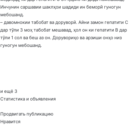
Инчунин саршавии шаклҳои шадиди ин беморӣ гуногун
мебошанд.
– давомнокии табобат ва доруворӣ. Айни замон гепатити С
дар тӯли 3 моҳ табобат мешавад, ҳол он ки гепатити В дар
тӯли 1 сол ва беш аз он. Дорувориҳо ва арзиши онҳо низ
гуногун мебошанд.
и ещё 3
Статистика и объявления
Продвигать публикацию
Нравится