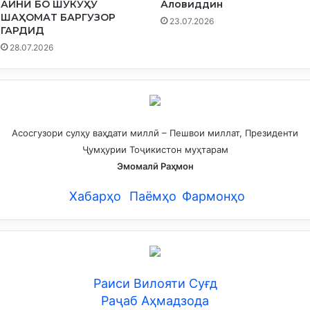
АЙНӢ БО ШУКӮҲУ
Аловиддин
И
ШАҲОМАТ БАРГУЗОР
Я
23.07.2026
ГАРДИД
И
А
28.07.2026
Й
Н
Ӣ
Асосгузори сулҳу ваҳдати миллӣ – Пешвои миллат, Президенти
Ҷумҳурии Тоҷикистон муҳтарам
Эмомалӣ Раҳмон
Хабарҳо
Паёмҳо
Фармонҳо
Раиси Вилояти Суғд
Раҷаб Аҳмадзода