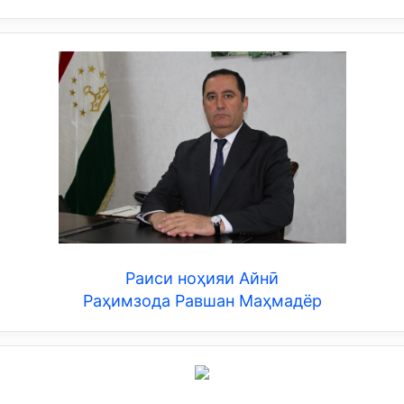
Раиси ноҳияи Айнӣ
Раҳимзода Равшан Маҳмадёр