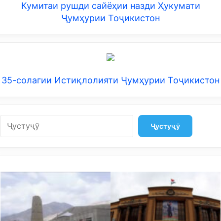
Кумитаи рушди сайёҳии назди Ҳукумати
Ҷумҳурии Тоҷикистон
35-солагии Истиқлолияти Ҷумҳурии Тоҷикистон
Search
Ҷустуҷӯ