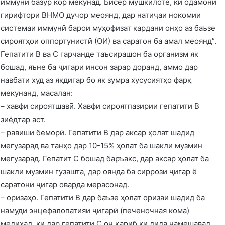
иммунӣ базӯр кор мекунад. Бисёр мушкилоте, ки одамони
гирифтори ВНМО дучор меоянд, дар натиҷаи нокомии
системаи иммунӣ барои муҳофизат кардани онҳо аз баъзе
сироятҳои оппортунистӣ (ОИ) ва саратон ба амал меоянд”.
Гепатити В ва С гарчанде таъсирашон ба организм як
бошад, яъне ба ҷигари инсон зарар доранд, аммо дар
навбати худ аз якдигар бо як зумра хусусиятҳо фарқ
мекунанд, масалан:
– хавфи сироятшавӣ. Хавфи сироятпазирии гепатити В
зиёдтар аст.
– равиши беморӣ. Гепатити В дар аксар ҳолат шадид
мегузарад ва танҳо дар 10-15% ҳолат ба шакли музмин
мегузарад. Гепатит С бошад баръакс, дар аксар ҳолат ба
шакли музмин гузашта, дар оянда ба сиррози ҷигар ё
саратони ҷигар оварда мерасонад.
– оризаҳо. Гепатити В дар баъзе ҳолат оризаи шадид ба
намуди энцефалопатияи ҷигарӣ (печеночная кома)
медиҳад, ки дар гепатити С он қариб ки дида намешавад.