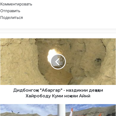
Комментировать
Отправить
Поделиться
Д
и
д
б
о
н
г
о
ҳ
и
Дидбонгоҳи "Абаргар" - наздикии деҳаҳои
"
Хайрободу Куми ноҳияи Айнӣ
А
б
И
а
С