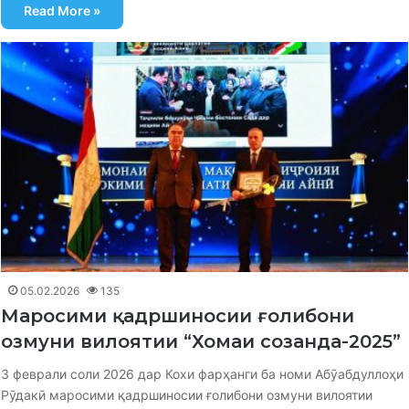
Read More »
05.02.2026
135
Маросими қадршиносии ғолибони
озмуни вилоятии “Хомаи созанда-2025”
3 феврали соли 2026 дар Кохи фарҳанги ба номи Абӯабдуллоҳи
Рӯдакӣ маросими қадршиносии ғолибони озмуни вилоятии