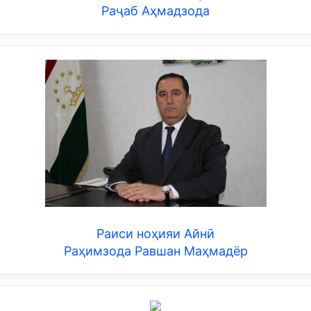
Раҷаб Аҳмадзода
Раиси ноҳияи Айнӣ
Раҳимзода Равшан Маҳмадёр