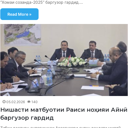
“Хомаи созанда-2025” баргузор гардид.…
Read More »
05.02.2026
140
Нишасти матбуотии Раиси ноҳияи Айнӣ
баргузор гардид
Тибқи дастуру супоришҳои Асосгузори сулҳу ваҳдати миллӣ,