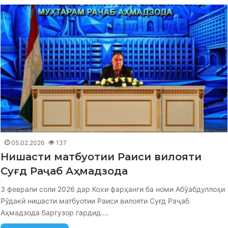
05.02.2026
137
Нишасти матбуотии Раиси вилояти
Суғд Раҷаб Аҳмадзода
3 феврали соли 2026 дар Кохи фарҳанги ба номи Абӯабдуллоҳи
Рӯдакӣ нишасти матбуотии Раиси вилояти Суғд Раҷаб
Аҳмадзода баргузор гардид.…