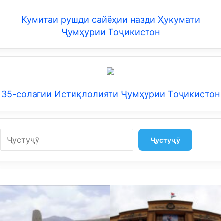
Кумитаи рушди сайёҳии назди Ҳукумати
Ҷумҳурии Тоҷикистон
35-солагии Истиқлолияти Ҷумҳурии Тоҷикистон
Search
Ҷустуҷӯ