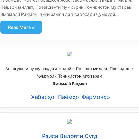
Пешвои миллат, Президенти Ҷумҳурии Тоҷикистон муҳтарам
Эмомалӣ Раҳмон, айни замон дар саросари ҷумҳурӣ…
Read More »
Асосгузори сулҳу ваҳдати миллӣ – Пешвои миллат, Президенти
Ҷумҳурии Тоҷикистон муҳтарам
Эмомалӣ Раҳмон
Хабарҳо
Паёмҳо
Фармонҳо
Раиси Вилояти Суғд