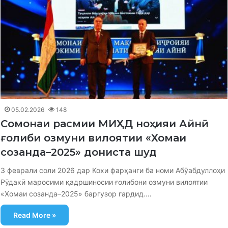
05.02.2026
148
Сомонаи расмии МИҲД ноҳияи Айнӣ
ғолиби озмуни вилоятии «Хомаи
созанда–2025» дониста шуд
3 феврали соли 2026 дар Кохи фарҳанги ба номи Абӯабдуллоҳи
Рӯдакӣ маросими қадршиносии ғолибони озмуни вилоятии
«Хомаи созанда–2025» баргузор гардид.…
Read More »