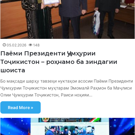
05.02.2026
148
Паёми Президенти Ҷумҳурии
Тоҷикистон – роҳнамо ба зиндагии
шоиста
Бо мақсади шарҳу тавзеҳи нуктаҳои асосии Паёми Президенти
Ҷумҳурии Тоҷикистон муҳтарам Эмомалӣ Раҳмон ба Маҷлиси
Олии Ҷумҳурии Тоҷикистон, Раиси ноҳияи…
Read More »