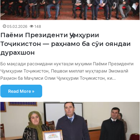
05.02.2026
148
Паёми Президенти Ҷумҳурии
Тоҷикистон — раҳнамо ба сӯи ояндаи
дурахшон
Бо мақсади расонидани нуктаҳои муҳими Паёми Президенти
Ҷумҳурии Тоҷикистон, Пешвои миллат муҳтарам Эмомалӣ
Раҳмон ба Маҷлиси Олии Ҷумҳурии Тоҷикистон, ки…
Read More »