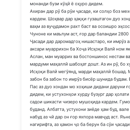
монанди бузи кӯҳӣ ё оҳуро дидем.
Ахиран дар рӯ ба рӯи ҷасаде, ки солҳо боз ме
кардем. Шоҳвар дар ҳаққи гузаштагон дуо хонд
ваҳм аз вуҷудамон рахт баст ва осоишро эҳсос
Чуноне ки маълум аст, ғор дар баландии 2800 
Ҷасади дар даромадгоҳ нишастаро, ки имрӯз а
аксари муаррихон ба Хоҷа Исҳоқи Валӣ ном я
Аслан, ман муаррих ва бостоншинос нестам ва 
мардуми маҳаллӣ шабоҳат дошт. Аз ин рӯ, бо х
Исҳоқи Валӣ мегӯянд, марди маҳаллӣ бошад. М
забон ба забон то имрӯз бисёр шунида будам.
Пас аз дуо хондан мо хоҳиши дидани даруни ғ
дидем, ки устухонҳои хурду бузург дар ҳолат
садои шикасти чизеро мушоҳида кардем. Гумон
буданд. Албатта, устухони зиёде ҳам буд, ва
набуд аз чӣ дар он ғор яхпора мавҷуд аст. Яъ
нагирифта, аз ҳамон ҷо ба берун ба сӯи ҷасад