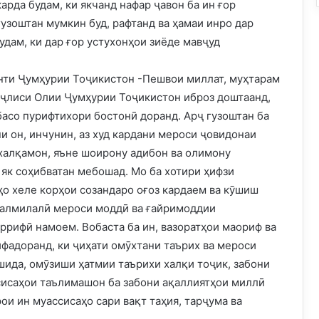
арда будам, ки якчанд нафар ҷавон ба ин ғор
 гузоштан мумкин буд, рафтанд ва ҳамаи инро дар
удам, ки дар ғор устухонҳои зиёде мавҷуд
нти Ҷумҳурии Тоҷикистон -Пешвои миллат, муҳтарам
аҷлиси Олии Ҷумҳурии Тоҷикистон иброз доштаанд,
 басо пурифтихори бостонӣ доранд. Арҷ гузоштан ба
и он, инчунин, аз худ кардани мероси ҷовидонаи
 халқамон, яъне шоирону адибон ва олимону
 як соҳибватан мебошад. Мо ба хотири ҳифзи
ҳо хеле корҳои созандаро оғоз кардаем ва кӯшиш
налмилалӣ мероси моддӣ ва ғайримоддии
ррифӣ намоем. Вобаста ба ин, вазоратҳои маориф ва
фадоранд, ки ҷиҳати омӯхтани таърих ва мероси
шида, омӯзиши ҳатмии таърихи халқи тоҷик, забони
сисаҳои таълимашон ба забони ақаллиятҳои миллӣ
ои ин муассисаҳо сари вақт таҳия, тарҷума ва