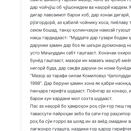
дар чойҷӯш об ҷӯшонидем ва наҳорӣ кардем. М
дигар лавозимот барои хоб, дар хонаи дигарӣ,
рӯзгордорӣ, аз қабилӣ чойнику коса, пиёлаву 
сеюм бошад, танҳо қолинчаҳои намозӣ гузошта
нақш гардидааст: “Муддате дар гузари бодам 
дарунии ҳамин дар боз як шеъри дуомонанд н
усто Маҷнуддин сабт гаштааст. Хоначаи охирон
бунёд гаштааст, мазори ин мавзеъ маҳсуб меё
нигорӣ буда, дар сақфи даруни он номи бунёдк
“Мазор аз тарафи оилаи Комиловҳо Ҷалолудди
1998”. Дар беруни ҳамин хона як қабри наонқад
панҷара гирифта шудааст. Поёнтар аз хонаҳо, и
барои хун кардани мол сохта шудааст.
Пас аз наҳорӣ бо ҳамроҳон роҳ сӯи ғор пеш г
тавассути пайроҳаи зебо ба сати ғор раҳсипо
роҳ ба сӯи ғорро ва шояд ин аз зиёд омадани
лағжонро гузашта, наздики ғор қарор гирифтем