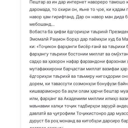
Пештар аз ин дар интернет навореро тамошо к
даромада, то охири он, яъне то ҷое, ки қадам
навор ҳам гирифтанд. Дар он навор ман дида б
мебошанд…
Вобаста ба ҳифзи ёдгориҳои таърихӣ Президе
Эмомалӣ Раҳмон борҳо дар паёмҳои худ ба М
ки: «Тоҷикон фарҳанги бисёр ғанӣ ва таърихи
фарҳангу таърихи бостонии миллат ва омӯхтан
садҳо ва ҳазорон нафар фарзандони фарзонаи
мутафаккирони барҷастаи миллат вазифаи ҳар
ёдгориҳои таърихӣ ва таъмиру нигоҳдории он
дорем, ки тавассути созмонҳои бонуфузи бай
кишварамонро ба аҳли олам ҳарчи бештар муа
илм, фарҳанг ва Академияи миллии илмҳо вази
маънавии халқи тоҷик тадбирҳои зарурӣ анде
давлатӣ ва ҷуғрофияи Тоҷикистонро дар муас
дуруст ба роҳ монанд ва китобҳои дарсиро бар