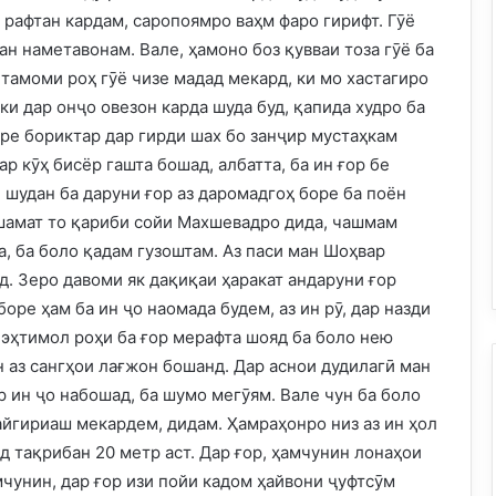
 рафтан кардам, саропоямро ваҳм фаро гирифт. Гӯё
Ман наметавонам. Вале, ҳамоно боз қувваи тоза гӯё ба
 тамоми роҳ гӯё чизе мадад мекард, ки мо хастагиро
и дар онҷо овезон карда шуда буд, қапида худро ба
аре бориктар дар гирди шах бо занҷир мустаҳкам
р кӯҳ бисёр гашта бошад, албатта, ба ин ғор бе
 шудан ба даруни ғор аз даромадгоҳ боре ба поён
шамат то қариби сойи Махшевадро дида, чашмам
а, ба боло қадам гузоштам. Аз паси ман Шоҳвар
д. Зеро давоми як дақиқаи ҳаракат андаруни ғор
оре ҳам ба ин ҷо наомада будем, аз ин рӯ, дар назди
 эҳтимол роҳи ба ғор мерафта шояд ба боло нею
 аз сангҳои лағжон бошанд. Дар аснои дудилагӣ ман
р ин ҷо набошад, ба шумо мегӯям. Вале чун ба боло
айгириаш мекардем, дидам. Ҳамраҳонро низ аз ин ҳол
д тақрибан 20 метр аст. Дар ғор, ҳамчунин лонаҳои
мчунин, дар ғор изи пойи кадом ҳайвони ҷуфтсӯм