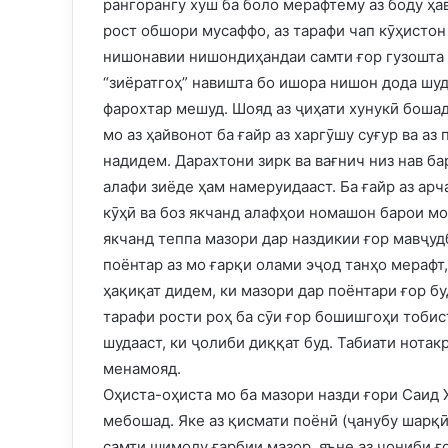
рангорангу хуш ба боло мерафтему аз боду ҳа
рост обшори мусаффо, аз тарафи чап кӯҳистон
нишонавии нишондиҳандаи самти ғор гузошта ш
“зиёратгоҳ” навишта бо ишора нишон дода шуда
фарохтар мешуд. Шояд аз ҷиҳати хунукӣ бошад
мо аз ҳайвонот ба ғайр аз харгӯшу суғур ва аз
надидем. Дарахтони зирк ва вағнич низ нав ба
алафи зиёде ҳам намеруидааст. Ба ғайр аз арча
кӯҳӣ ва боз якчанд алафҳои номашон барои мо
якчанд теппа мазори дар наздикии ғор мавҷуд
поёнтар аз мо ғарқи олами эҷод танҳо мерафт,
ҳақиқат дидем, ки мазори дар поёнтари ғор бу
тарафи рости роҳ ба сӯи ғор бошишгоҳи тобис
шудааст, ки ҷолиби диққат буд. Табиати нота
менамояд.
Оҳиста-оҳиста мо ба мазори назди ғори Саид 
мебошад. Яке аз қисмати поёнӣ (ҷанубу шарқӣ)
самти шимолу ғарбии мазор, яъне аз ҷониби ғо