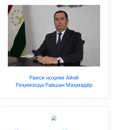
Раиси ноҳияи Айнӣ
Раҳимзода Равшан Маҳмадёр