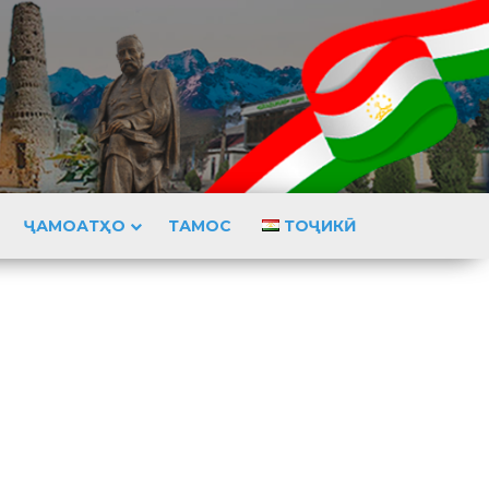
ҶАМОАТҲО
ТАМОС
ТОҶИКӢ