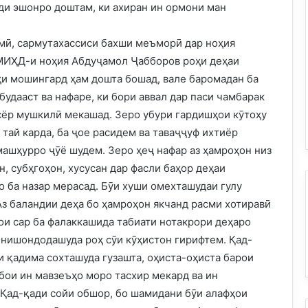
ади эшонро доштам, ки ахиран ин ормони ман
мӣ, сармутахассиси бахши меъморӣ дар ноҳия
МИҲД-и ноҳия Абдуҷамол Ҷабборов роҳи деҳаи
и мошингард ҳам дошта бошад, вале баромадан ба
будааст ва нафаре, ки бори аввал дар паси чамбарак
исёр мушкилӣ мекашад. Зеро убури гардишҳои кӯтоҳу
 тай карда, ба ҷое расидем ва таваҷҷуф ихтиёр
 машҳурро ҷӯё шудем. Зеро ҳеҷ нафар аз ҳамроҳон низ
н, субҳгоҳон, хусусан дар фасли баҳор деҳаи
 ба назар мерасад. Бӯи хуши омехташудаи гулу
Аз баландии деҳа бо ҳамроҳон якчанд расми хотиравӣ
ҳои сар ба фалаккашида табиати нотакрори деҳаро
 нишондодашуда роҳ сӯи кӯҳистон гирифтем. Қад-
и қадима сохташуда гузашта, оҳиста-оҳиста барои
бои ин мавзеъҳо моро тасхир мекард ва ин
Қад-қади сойи обшор, бо шамидани бӯи алафҳои