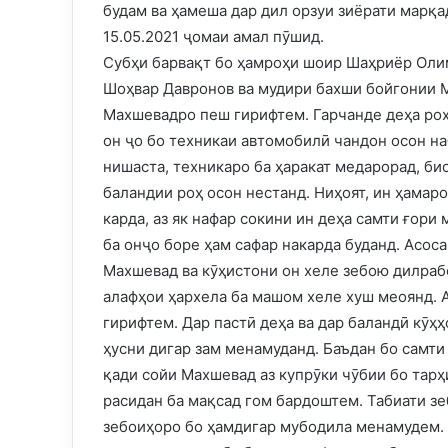
будам ва ҳамеша дар дил орзуи зиёрати марқ
15.05.2021 ҷомаи амал пӯшид.
Субҳи барвақт бо ҳамроҳи шоир Шаҳриёр Оли
Шоҳвар Давронов ва мудири бахши бойгонии 
Махшевадро пеш гирифтем. Гарчанде деҳа роҳ
он ҷо бо техникаи автомобилӣ чандон осон на
нишаста, техникаро ба ҳаракат медарорад, б
баландии роҳ осон нестанд. Ниҳоят, ин ҳамаро
карда, аз як нафар сокини ин деҳа самти ғори
ба онҷо боре ҳам сафар накарда буданд. Асоса
Махшевад ва кӯҳистони он хеле зебою дилрабо
алафҳои ҳархела ба машом хеле хуш меоянд. 
гирифтем. Дар пастӣ деҳа ва дар баландӣ кӯҳ
ҳусни дигар зам менамуданд. Баъдан бо самти
қади сойи Махшевад аз купрӯки чӯбии бо тарҳ
расидан ба мақсад гом бардоштем. Табиати зе
зебоиҳоро бо ҳамдигар мубодила менамудем. 