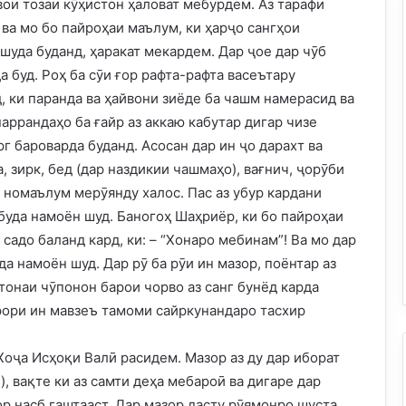
вои тозаи кӯҳистон ҳаловат мебурдем. Аз тарафи
 ва мо бо пайроҳаи маълум, ки ҳарҷо сангҳои
уда буданд, ҳаракат мекардем. Дар ҷое дар чӯб
 буд. Роҳ ба сӯи ғор рафта-рафта васеътару
, ки паранда ва ҳайвони зиёде ба чашм намерасид ва
 паррандаҳо ба ғайр аз аккаю кабутар дигар чизе
рг бароварда буданд. Асосан дар ин ҷо дарахт ва
, зирк, бед (дар наздикии чашмаҳо), вағнич, ҷорӯби
 номаълум мерӯянду халос. Пас аз убур кардани
буда намоён шуд. Баногоҳ Шаҳриёр, ки бо пайроҳаи
 садо баланд кард, ки: – “Хонаро мебинам”! Ва мо дар
да намоён шуд. Дар рӯ ба рӯи ин мазор, поёнтар аз
тонаи чӯпонон барои чорво аз санг бунёд карда
крори ин мавзеъ тамоми сайркунандаро тасхир
Хоҷа Исҳоқи Валӣ расидем. Мазор аз ду дар иборат
, вақте ки аз самти деҳа мебароӣ ва дигаре дар
р насб гаштааст. Дар мазор дасту рӯямонро шуста,