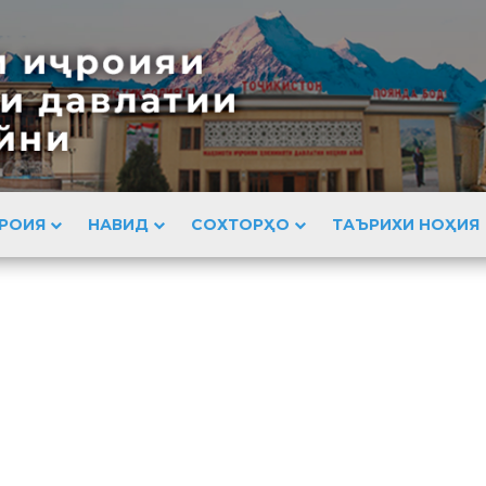
РОИЯ
НАВИД
СОХТОРҲО
ТАЪРИХИ НОҲИЯ