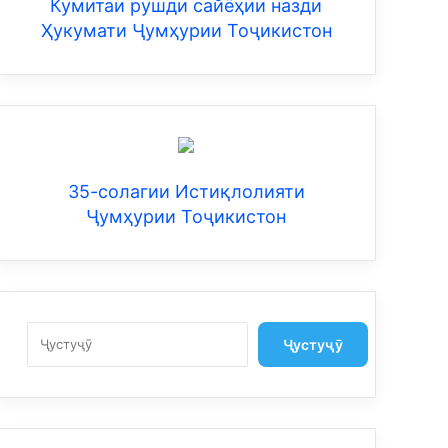
Кумитаи рушди сайёҳии назди
Ҳукумати Ҷумҳурии Тоҷикистон
35-солагии Истиқлолияти
Ҷумҳурии Тоҷикистон
Search
Ҷустуҷӯ