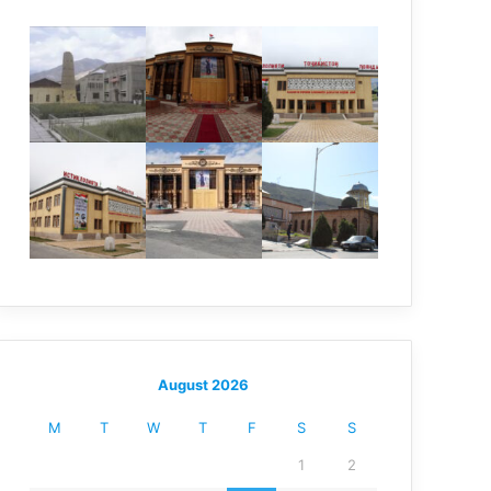
August 2026
M
T
W
T
F
S
S
1
2