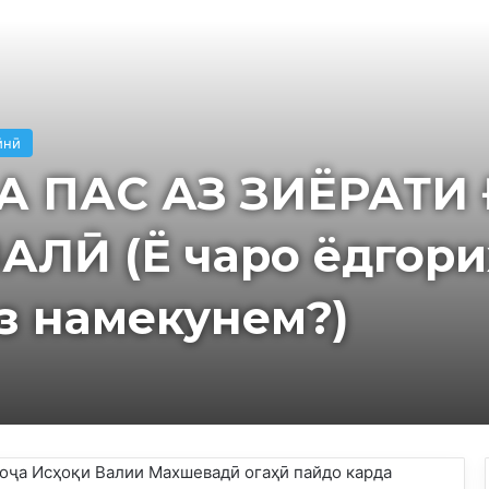
йнӣ
А ПАС АЗ ЗИЁРАТИ
АЛӢ (Ё чаро ёдгор
з намекунем?)
Хоҷа Исҳоқи Валии Махшевадӣ огаҳӣ пайдо карда