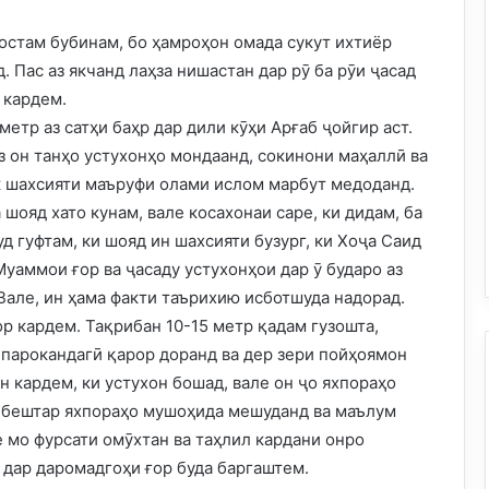
хостам бубинам, бо ҳамроҳон омада сукут ихтиёр
. Пас аз якчанд лаҳза нишастан дар рӯ ба рӯи ҷасад
 кардем.
метр аз сатҳи баҳр дар дили кӯҳи Арғаб ҷойгир аст.
з он танҳо устухонҳо мондаанд, сокинони маҳаллӣ ва
к шахсияти маъруфи олами ислом марбут медоданд.
шояд хато кунам, вале косахонаи саре, ки дидам, ба
уд гуфтам, ки шояд ин шахсияти бузург, ки Хоҷа Саид
уаммои ғор ва ҷасаду устухонҳои дар ӯ бударо аз
 Вале, ин ҳама факти таърихию исботшуда надорад.
ор кардем. Тақрибан 10-15 метр қадам гузошта,
и парокандагӣ қарор доранд ва дер зери пойҳоямон
 кардем, ки устухон бошад, вале он ҷо яхпораҳо
ле бештар яхпораҳо мушоҳида мешуданд ва маълум
не мо фурсати омӯхтан ва таҳлил кардани онро
и дар даромадгоҳи ғор буда баргаштем.