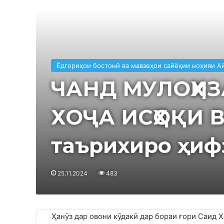
Ёдгориҳои бостонӣ ва мавзеҳои сайёҳии ноҳияи А
ЧАНД МУЛОҲИЗ
ХОҶА ИСҲОҚИ В
таърихиро ҳиф
25.11.2024
483
Ҳанӯз дар овони кӯдакӣ дар бораи ғори Саид 