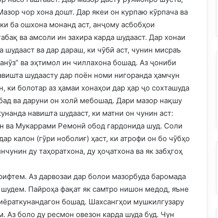
азор чор хона дошт. Дар якеи он курпаю кӯрпача ва
 ки ба ошхона монанд аст, анҷому асбобҳои
табақ ва амсоли ин захира карда шудааст. Дар хонаи
 шудааст ва дар дараш, ки чӯбӣ аст, чунин мисраъ
ҳанӯз” ва эҳтимол ин чиллахона бошад. Аз ҷониби
авишта шудаасту дар поён номи нигоранда ҳамчун
, ки болотар аз ҳамаи хонаҳои дар ҳар ҷо сохташуда
бад ва даруни он холӣ мебошад. Дари мазор нақшу
унанда навишта шудааст, ки матни он чунин аст:
н ва Мукаррами Ремонӣ обод гардонида шуд. Соли
ар калон (гӯри ноболиғ) ҳаст, ки атрофи он бо чӯбҳо
нчунин ду таҳоратхона, ду ҳоҷатхона ва як забҳгоҳ
ирифтем. Аз дарвозаи дар болои мазорбуда баромада
р шудем. Пайроҳа фақат як самтро нишон медод, яъне
 зиёраткунандагон бошад. Шахсангҳои мушкилгузару
. Аз боло ду ресмон овезон карда шуда буд. Чун