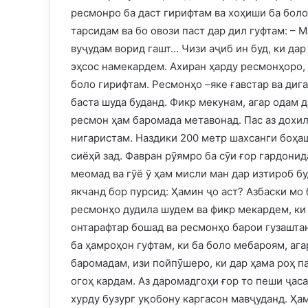
ресмонро ба даст гирифтам ва хоҳиши ба боло
тарсидам ва бо овози паст дар дил гуфтам: – 
вуҷудам ворид гашт… Чизи аҷиб ин буд, ки дар
эҳсос намекардем. Ахиран ҳарду ресмонҳоро, к
боло гирифтам. Ресмонҳо –яке ғавстар ва диг
баста шуда буданд. Фикр мекунам, агар одам да
ресмон ҳам баромада метавонад. Пас аз дохил
нигаристам. Наздики 200 метр шахсанги боҳа
сиёҳӣ зад. Фавран рӯямро ба сӯи ғор гардонид
меомад ва гӯё ӯ ҳам мисли ман дар изтироб бу
якчанд бор пурсид: Ҳамин ҷо аст? Азбаски мо б
ресмонҳо дудила шудем ва фикр мекардем, ки
онтарафтар бошад ва ресмонҳо барои гузаштан
ба ҳамроҳон гуфтам, ки ба боло мебароям, ага
баромадам, изи пойпӯшеро, ки дар ҳама роҳ п
огоҳ кардам. Аз даромадгоҳи ғор то пеши ҷаса
хурду бузург уқобону каргасон мавҷуданд. Ҳа