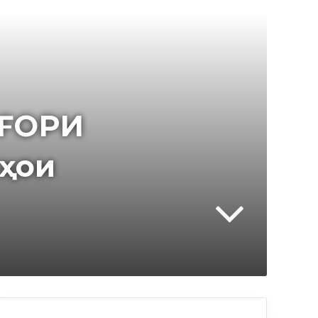
 ҒОРИ
иҳои