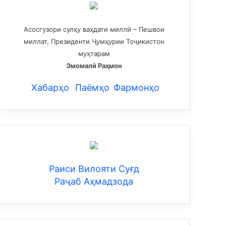
Асосгузори сулҳу ваҳдати миллӣ – Пешвои
миллат, Президенти Ҷумҳурии Тоҷикистон
муҳтарам
Эмомалӣ Раҳмон
Хабарҳо
Паёмҳо
Фармонҳо
Раиси Вилояти Суғд
Раҷаб Аҳмадзода