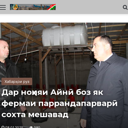
Меню
Хабарҳои руз
Дар ноҳияи Айнӣ боз як
фермаи паррандапарварӣ
сохта мешавад
08.01.2025
380