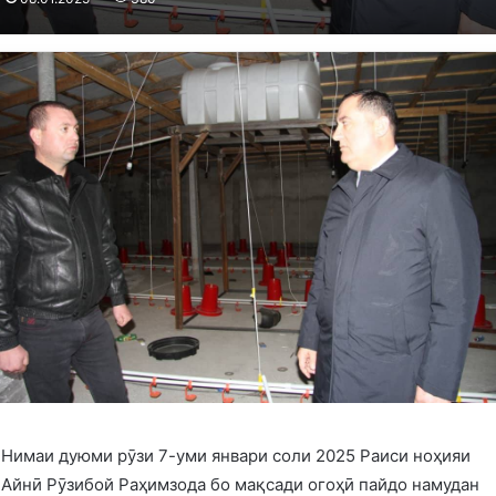
Нимаи дуюми рӯзи 7-уми январи соли 2025 Раиси ноҳияи
Айнӣ Рӯзибой Раҳимзода бо мақсади огоҳӣ пайдо намудан