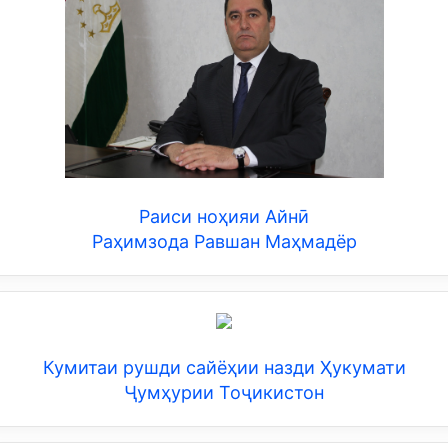
Раиси ноҳияи Айнӣ
Раҳимзода Равшан Маҳмадёр
Кумитаи рушди сайёҳии назди Ҳукумати
Ҷумҳурии Тоҷикистон