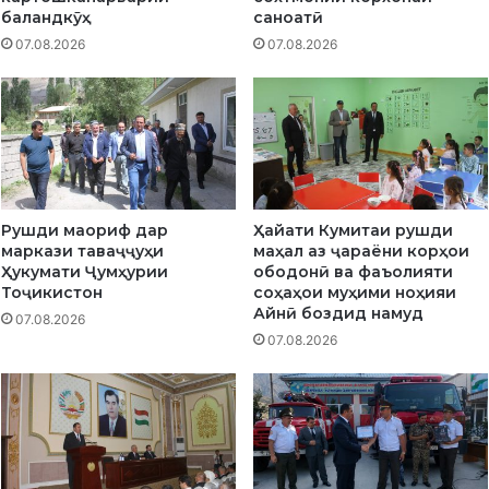
м
о
баландкӯҳ
саноатӣ
у
н
07.08.2026
07.08.2026
н
и
а
д
л
е
ӣ
ҳ
а
и
Д
а
Рушди маориф дар
Ҳайати Кумитаи рушди
р
маркази таваҷҷуҳи
маҳал аз ҷараёни корҳои
-
Ҳукумати Ҷумҳурии
ободонӣ ва фаъолияти
Д
Тоҷикистон
соҳаҳои муҳими ноҳияи
а
Айнӣ боздид намуд
07.08.2026
р
07.08.2026