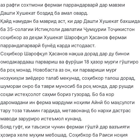
аз рафти сохтмони фермаи паррандарварӣ дар мавзеи
Дашти Хушекат боздид ба амал овард.
Қайд намудан ба маврид аст, ки дар Дашти Хушекат бахшида
ба 35-солагии Истиқлоли давлатии Ҷумҳурии Тоҷикистон
соҳибкор аз деҳаи Хушекат Шарофқул Ҳасанов фермаи
паррандапарварӣ бунёд карда истодааст.
Соҳибкор Шарофқул Ҳасанов нақша дорад дар ду бинои
омодакардааш парвариш ва фурӯши 18 ҳазор мурғи гӯштиро
ба роҳ монад. Новобаста аз он, ки парвариши мурғ
нозукиҳои зиёдеро талаб мекунад, соҳибкор талош дорад,
шумораи онро ба таври муносиб ба роҳ монда, дар рушди
соҳаи истеҳсолот саҳми бориз гузорад. Бо ба кор
даромадани ин ферма мардуми ноҳияи Айнӣ бо маҳсулоти
тару тоза таъмин гардида, метавонанд бо нархи дастрас
маводи заруриро истеъмол кунанд.
Бояд гуфт, ки таъсиси чунин фермаи гӯштӣ дар вазъияти
ҳозира хеле муҳим мебошад. Соҳибкор ба Раиси ноҳия