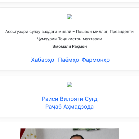
Асосгузори сулҳу ваҳдати миллӣ – Пешвои миллат, Президенти
Ҷумҳурии Тоҷикистон муҳтарам
Эмомалӣ Раҳмон
Хабарҳо
Паёмҳо
Фармонҳо
Раиси Вилояти Суғд
Раҷаб Аҳмадзода