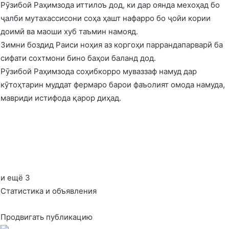
Рӯзибой Раҳимзода иттилоъ дод, ки дар оянда мехоҳад бо
ҷалби мутахассисони соҳа ҳашт нафарро бо ҷойи кории
доимӣ ва маоши хуб таъмин намояд.
Зимни боздид Раиси ноҳия аз коргоҳи паррандапарварӣ ба
сифати сохтмони бино баҳои баланд дод.
Рӯзибой Раҳимзода соҳибкорро муваззаф намуд дар
кӯтоҳтарин муддат фермаро барои фаъолият омода намуда,
мавриди истифода қарор диҳад.
и ещё 3
Статистика и объявления
Продвигать публикацию