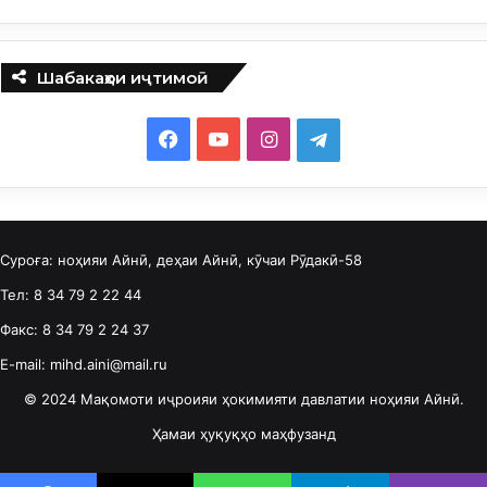
Шабакаҳои иҷтимоӣ
F
Y
I
T
a
o
n
e
c
u
s
l
Суроға: ноҳияи Айнӣ, деҳаи Айнӣ, кӯчаи Рӯдакӣ-58
e
T
t
e
Тел: 8 34 79 2 22 44
b
u
a
g
Факс: 8 34 79 2 24 37
o
b
g
r
E-mail: mihd.aini@mail.ru
o
e
r
a
© 2024 Мақомоти иҷроияи ҳокимияти давлатии ноҳияи Айнӣ.
Ҳамаи ҳуқуқҳо маҳфузанд
k
a
m
m