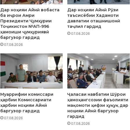
Дар ноҳияи Айнӣ вобаста
Дар ноҳияи Айнӣ Рӯзи
ба иҷрои Амри
таъсисёбии Хадамоти
Президенти Ҷумҳурии
давлатии оташнишонӣ
Тоҷикистон №АП-996
таҷлил гардид
ҳамоиши ҷумҳуриявӣ
07.08.2026
баргузор гардид
07.08.2026
Муаррифии комиссари
Ҷаласаи навбатии Шӯрои
ҳарбии Комиссариати
ҳамоҳангсозии фаъолияти
ҳарбии ноҳияи Айнӣ
мақомоти ҳифзи ҳуқуқ дар
баргузор гардид
ноҳияи Айнӣ баргузор
гардид
07.08.2026
07.08.2026