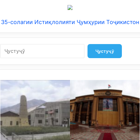
35-солагии Истиқлолияти Ҷумҳурии Тоҷикистон
Search
Ҷустуҷӯ