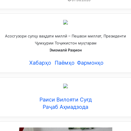
Асосгузори сулҳу ваҳдати миллӣ – Пешвои миллат, Президенти
Ҷумҳурии Тоҷикистон муҳтарам
Эмомалӣ Раҳмон
Хабарҳо
Паёмҳо
Фармонҳо
Раиси Вилояти Суғд
Раҷаб Аҳмадзода