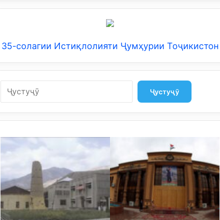
35-солагии Истиқлолияти Ҷумҳурии Тоҷикистон
Search
Ҷустуҷӯ