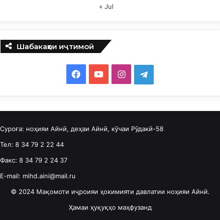
« Jul
Шабакаҳои иҷтимоӣ
F
Y
I
T
a
o
n
e
c
u
s
l
Суроға: ноҳияи Айнӣ, деҳаи Айнӣ, кӯчаи Рӯдакӣ-58
e
T
t
e
Тел: 8 34 79 2 22 44
b
u
a
g
Факс: 8 34 79 2 24 37
o
b
g
r
E-mail: mihd.aini@mail.ru
o
e
r
a
© 2024 Мақомоти иҷроияи ҳокимияти давлатии ноҳияи Айнӣ.
Ҳамаи ҳуқуқҳо маҳфузанд
k
a
m