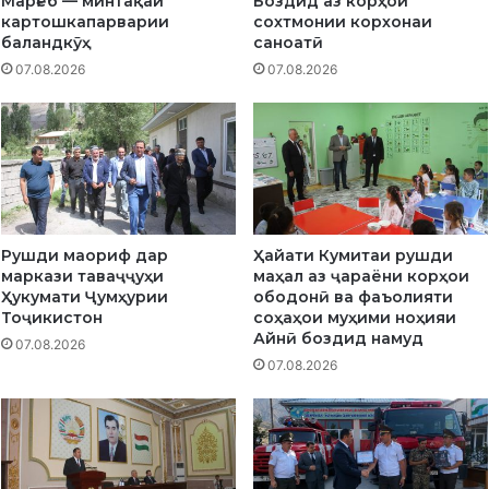
Марғеб — минтақаи
Боздид аз корҳои
Н
картошкапарварии
сохтмонии корхонаи
А
баландкӯҳ
саноатӣ
В
07.08.2026
07.08.2026
Р
Ӯ
З
Рушди маориф дар
Ҳайати Кумитаи рушди
маркази таваҷҷуҳи
маҳал аз ҷараёни корҳои
Ҳукумати Ҷумҳурии
ободонӣ ва фаъолияти
Тоҷикистон
соҳаҳои муҳими ноҳияи
Айнӣ боздид намуд
07.08.2026
07.08.2026