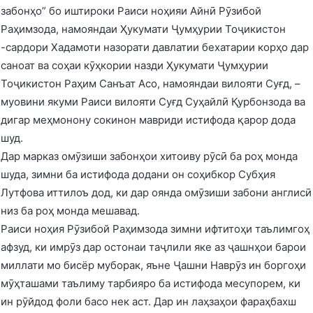
забонҳо” бо иштироки Раиси ноҳияи Айнӣ Рӯзибой
Раҳимзода, намояндаи Ҳукумати Ҷумҳурии Тоҷикистон
-сардори Хадамоти назорати давлатии бехатарии корҳо дар
саноат ва соҳаи кӯҳкории назди Ҳукумати Ҷумҳурии
Тоҷикистон Раҳим Санъат Асо, намояндаи вилояти Суғд, –
муовини якуми Раиси вилояти Суғд Суҳайлӣ Қурбонзода ва
дигар меҳмонону сокинон мавриди истифода қарор дода
шуд.
Дар марказ омӯзиши забонҳои хитоиву рӯсӣ ба роҳ монда
шуда, зимни ба истифода додани он соҳибкор Субҳия
Лутфова иттилоъ дод, ки дар оянда омӯзиши забони англисӣ
низ ба роҳ монда мешавад.
Раиси ноҳия Рӯзибой Раҳимзода зимни ифтитоҳи таълимгоҳ
афзуд, ки имрӯз дар остонаи таҷлили яке аз ҷашнҳои барои
миллати мо бисёр муборак, яъне Ҷашни Наврӯз ин боргоҳи
мӯҳташами таълиму тарбияро ба истифода месупорем, ки
ин рӯйдод фоли басо нек аст. Дар ин лаҳзаҳои фараҳбахш