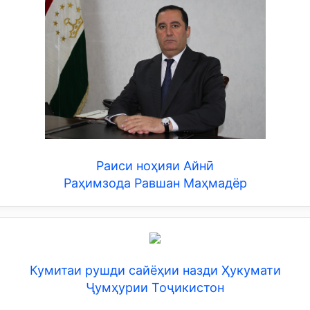
Раиси ноҳияи Айнӣ
Раҳимзода Равшан Маҳмадёр
Кумитаи рушди сайёҳии назди Ҳукумати
Ҷумҳурии Тоҷикистон