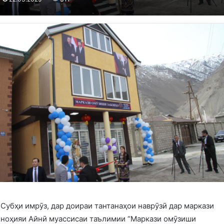
Субҳи имрӯз, дар доираи тантанаҳои наврӯзӣ дар маркази
ноҳияи Айнӣ муассисаи таълимии “Маркази омӯзиши