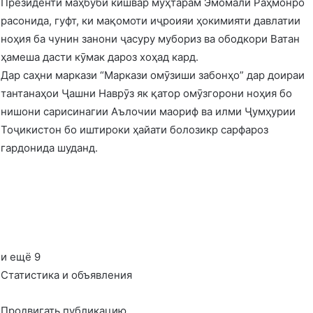
Президенти маҳбуби кишвар муҳтарам Эмомалӣ Раҳмонро
расонида, гуфт, ки мақомоти иҷроияи ҳокимияти давлатии
ноҳия ба чунин занони ҷасуру мубориз ва ободкори Ватан
ҳамеша дасти кӯмак дароз хоҳад кард.
Дар саҳни маркази “Маркази омӯзиши забонҳо” дар доираи
тантанаҳои Ҷашни Наврӯз як қатор омӯзгорони ноҳия бо
нишони сарисинагии Аълочии маориф ва илми Ҷумҳурии
Тоҷикистон бо иштироки ҳайати болозикр сарфароз
гардонида шуданд.
и ещё 9
Статистика и объявления
Продвигать публикацию