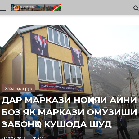
Меню
Хабарҳои руз
ДАР МАРКАЗИ НОҲИЯИ АЙНӢ
БОЗ ЯК МАРКАЗИ ОМӮЗИШИ
ЗАБОНҲО КУШОДА ШУД
22.03.2025
311