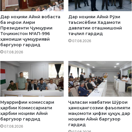
Дар ноҳияи Айнӣ вобаста
Дар ноҳияи Айнӣ Рӯзи
ба иҷрои Амри
таъсисёбии Хадамоти
Президенти Ҷумҳурии
давлатии оташнишонӣ
Тоҷикистон №АП-996
таҷлил гардид
ҳамоиши ҷумҳуриявӣ
07.08.2026
баргузор гардид
07.08.2026
Муаррифии комиссари
Ҷаласаи навбатии Шӯрои
ҳарбии Комиссариати
ҳамоҳангсозии фаъолияти
ҳарбии ноҳияи Айнӣ
мақомоти ҳифзи ҳуқуқ дар
баргузор гардид
ноҳияи Айнӣ баргузор
гардид
07.08.2026
07.08.2026